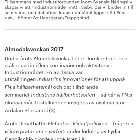
Tillsammans med industiförbunden inom Svenskt Näringsliv
skapar vi ett ”industriområde” mitt i Visby, där vi bjuder in till
seminarier och debatter. Industriområdet ligger i S:t Pers
ruin, i hörnet S:t Hansgatan/Trappgränd.
Almedalsveckan 2017
Under årets Almedalsvecka deltog Jernkontoret och
stålindustrin i flera seminarier och aktiviteter i
Industriområdet. En av dessa var
utställningen
Industrins innovationer för att uppnå
och det tillhörande
FN:s hållbarhetsmål
seminariet
Industrins hållbarhetsoffert – så når vi FN:s
Utställningen invigdes av civilminister
globala mål.
Ardalan Shekarabi (S).
Årets klimatbattle
Elefanter i klimatpolitiken – frågorna
under ledning av
vi inte pratar om – varför?
Lydia
gjorde succé även i år.
Capolicchio