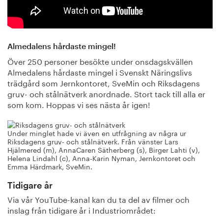
Almedalens hårdaste mingel!
Över 250 personer besökte under onsdagskvällen
Almedalens hårdaste mingel i Svenskt Näringslivs
trädgård som Jernkontoret, SveMin och Riksdagens
gruv- och stålnätverk anordnade. Stort tack till alla er
som kom. Hoppas vi ses nästa år igen!
Under minglet hade vi även en utfrågning av några ur
Riksdagens gruv- och stålnätverk. Från vänster Lars
Hjälmered (m), AnnaCaren Sätherberg (s), Birger Lahti (v),
Helena Lindahl (c), Anna-Karin Nyman, Jernkontoret och
Emma Härdmark, SveMin.
Tidigare år
Via vår YouTube-kanal kan du ta del av filmer och
inslag från tidigare år i Industriområdet: