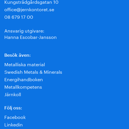
Kungsträdgårdsgatan 10
office@jernkontoret.se
08 679 17 00
Ansvarig utgivare:
Hanna Escobar-Jansson
Besök även:
Metalliska material
Swedish Metals & Minerals
Energihandboken
Metallkompetens
Järnkoll
Följ oss:
Facebook
Linkedin