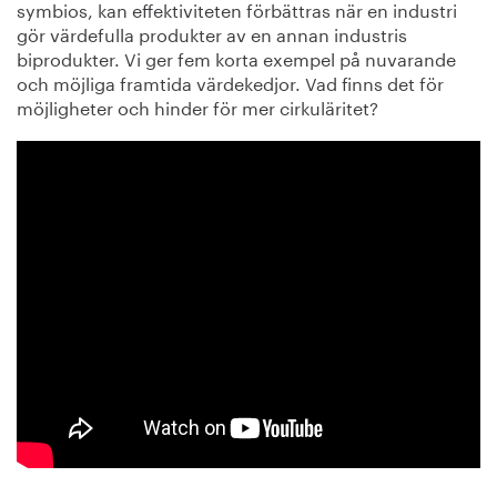
symbios, kan effektiviteten förbättras när en industri
gör värdefulla produkter av en annan industris
biprodukter. Vi ger fem korta exempel på nuvarande
och möjliga framtida värdekedjor. Vad finns det för
möjligheter och hinder för mer cirkuläritet?