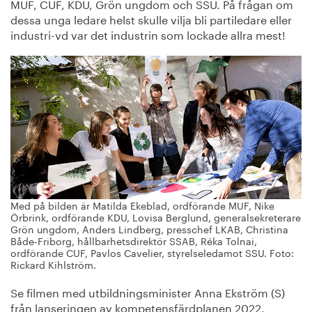
MUF, CUF, KDU, Grön ungdom och SSU. På frågan om
dessa unga ledare helst skulle vilja bli partiledare eller
industri-vd var det industrin som lockade allra mest!
Med på bilden är Matilda Ekeblad, ordförande MUF, Nike
Örbrink, ordförande KDU, Lovisa Berglund, generalsekreterare
Grön ungdom, Anders Lindberg, presschef LKAB, Christina
Både-Friborg, hållbarhetsdirektör SSAB, Réka Tolnai,
ordförande CUF, Pavlos Cavelier, styrelseledamot SSU. Foto:
Rickard Kihlström.
Se filmen med utbildningsminister Anna Ekström (S)
från lanseringen av kompetensfärdplanen 2022.