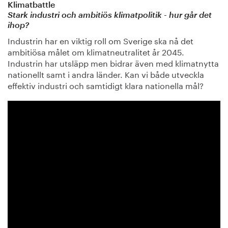
Klimatbattle
Stark industri och ambitiös klimatpolitik - hur går det
ihop?
Industrin har en viktig roll om Sverige ska nå det
ambitiösa målet om klimatneutralitet år 2045.
Industrin har utsläpp men bidrar även med klimatnytta
nationellt samt i andra länder. Kan vi både utveckla
effektiv industri och samtidigt klara nationella mål?