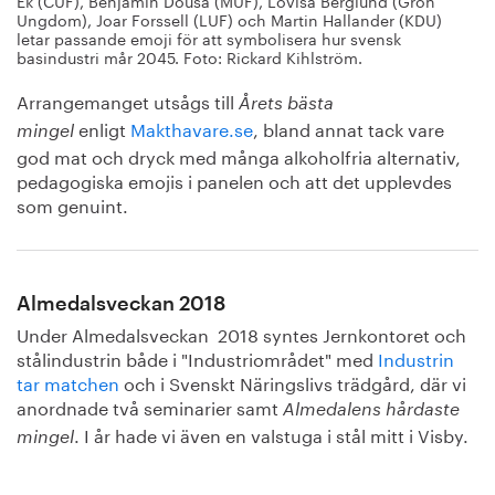
Ek (CUF), Benjamin Dousa (MUF), Lovisa Berglund (Grön
Ungdom), Joar Forssell (LUF) och Martin Hallander (KDU)
letar passande emoji för att symbolisera hur svensk
basindustri mår 2045. Foto: Rickard Kihlström.
Arrangemanget utsågs till
Årets bästa
enligt
Makthavare.se
, bland annat tack vare
mingel
god mat och dryck med många alkoholfria alternativ,
pedagogiska emojis i panelen och att det upplevdes
som genuint.
Almedalsveckan 2018
Under Almedalsveckan 2018 syntes Jernkontoret och
stålindustrin både i "Industriområdet" med
Industrin
tar matchen
och i Svenskt Näringslivs trädgård, där vi
anordnade två seminarier samt
Almedalens hårdaste
. I år hade vi även en valstuga i stål mitt i Visby.
mingel