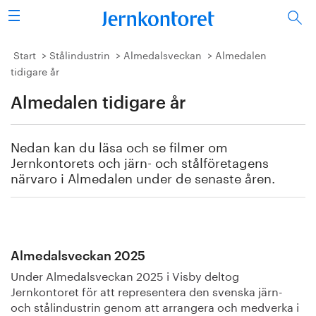
Sök
Stålindustrin
Start
Stålindustrin
Almedalsveckan
Almedalen
tidigare år
Vision 2050
Almedalen tidigare år
Forskning/utbildning
Nedan kan du läsa och se filmer om
Energi/miljö
Jernkontorets och järn- och stålföretagens
närvaro i Almedalen under de senaste åren.
Vi tycker
Publicerat
Almedalsveckan 2025
Bildbank
Under Almedalsveckan 2025 i Visby deltog
Jernkontoret för att representera den svenska järn-
Om oss
och stålindustrin genom att arrangera och medverka i