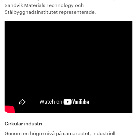
Sandvik Materials Technology och
Stålbyggnadsinstitutet representerade.
Cirkulär industri
Genom en högre nivå på samarbetet, industriell