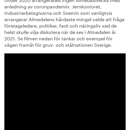
anledning av coronpandemin. Jernkontoret,
Industriarbetsgivarna och Svemin som vanligtvis
arrangerar Almedalens hårdaste mingel valde att fråga
företagsledare, politiker, fack och näringsliv vad de
helst skulle vilja diskutera när de ses i Almedalen år
2021. Se filmen nedan för tankar och exempel för
vägen framåt för gruv- och stålnationen Sverige.