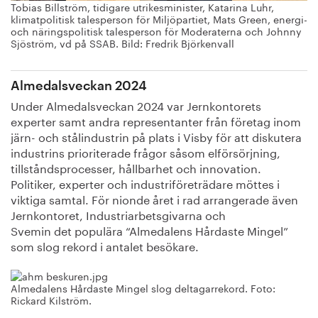
Tobias Billström, tidigare utrikesminister, Katarina Luhr,
klimatpolitisk talesperson för Miljöpartiet, Mats Green, energi-
och näringspolitisk talesperson för Moderaterna och Johnny
Sjöström, vd på SSAB. Bild: Fredrik Björkenvall
Almedalsveckan 2024
Under Almedalsveckan 2024 var Jernkontorets
experter
samt andra representanter från företag inom
järn- och stålindustrin på plats i Visby för att diskutera
industrins prioriterade frågor såsom elförsörjning,
tillståndsprocesser, hållbarhet och innovation.
Politiker, experter och industriföreträdare möttes i
viktiga samtal. För nionde året i rad arrangerade även
Jernkontoret, Industriarbetsgivarna och
Svemin
det
populära “
Almedalens
H
årdaste
M
ingel
”
som slog rekord i antalet besökare.
Almedalens Hårdaste Mingel slog deltagarrekord. Foto:
Rickard Kilström.