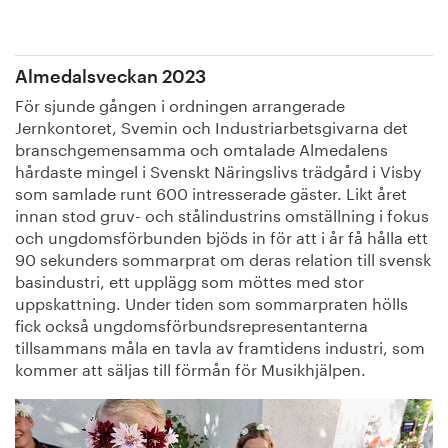
Almedalsveckan 2023
För sjunde gången i ordningen arrangerade
Jernkontoret, Svemin och Industriarbetsgivarna det
branschgemensamma och omtalade Almedalens
hårdaste mingel i Svenskt Näringslivs trädgård i Visby
som samlade runt 600 intresserade gäster. Likt året
innan stod gruv- och stålindustrins omställning i fokus
och ungdomsförbunden bjöds in för att i år få hålla ett
90 sekunders sommarprat om deras relation till svensk
basindustri, ett upplägg som möttes med stor
uppskattning. Under tiden som sommarpraten hölls
fick också ungdomsförbundsrepresentanterna
tillsammans måla en tavla av framtidens industri, som
kommer att säljas till förmån för Musikhjälpen.