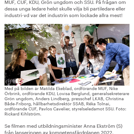
MUF, CUF, KDU, Grön ungdom och SSU. På frågan om
dessa unga ledare helst skulle vilja bli partiledare eller
industri-vd var det industrin som lockade allra mest!
Med på bilden är Matilda Ekeblad, ordförande MUF, Nike
Örbrink, ordförande KDU, Lovisa Berglund, generalsekreterare
Grön ungdom, Anders Lindberg, presschef LKAB, Christina
Både-Friborg, hållbarhetsdirektör SSAB, Réka Tolnai,
ordförande CUF, Pavlos Cavelier, styrelseledamot SSU. Foto:
Rickard Kihlström.
Se filmen med utbildningsminister Anna Ekström (S)
från lanseringen av kompetensfärdplanen 2022.