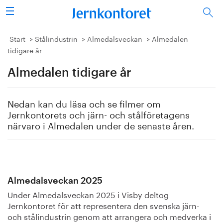
Sök
Stålindustrin
Start
Stålindustrin
Almedalsveckan
Almedalen
tidigare år
Vision 2050
Almedalen tidigare år
Forskning/utbildning
Nedan kan du läsa och se filmer om
Energi/miljö
Jernkontorets och järn- och stålföretagens
närvaro i Almedalen under de senaste åren.
Vi tycker
Publicerat
Almedalsveckan 2025
Bildbank
Under Almedalsveckan 2025 i Visby deltog
Jernkontoret för att representera den svenska järn-
Om oss
och stålindustrin genom att arrangera och medverka i