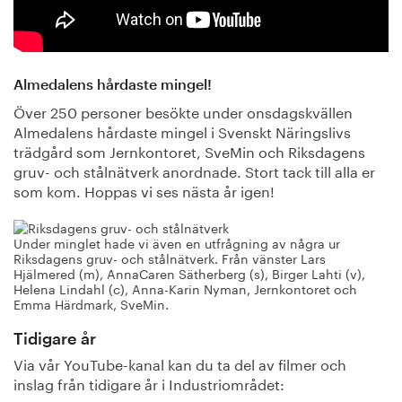
Almedalens hårdaste mingel!
Över 250 personer besökte under onsdagskvällen
Almedalens hårdaste mingel i Svenskt Näringslivs
trädgård som Jernkontoret, SveMin och Riksdagens
gruv- och stålnätverk anordnade. Stort tack till alla er
som kom. Hoppas vi ses nästa år igen!
Under minglet hade vi även en utfrågning av några ur
Riksdagens gruv- och stålnätverk. Från vänster Lars
Hjälmered (m), AnnaCaren Sätherberg (s), Birger Lahti (v),
Helena Lindahl (c), Anna-Karin Nyman, Jernkontoret och
Emma Härdmark, SveMin.
Tidigare år
Via vår YouTube-kanal kan du ta del av filmer och
inslag från tidigare år i Industriområdet: