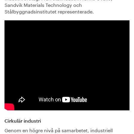
Sandvik Materials Technology och
Stålbyggnadsinstitutet representerade.
Cirkulär industri
Genom en högre nivå på samarbetet, industriell