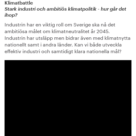
Klimatbattle
Stark industri och ambitiös klimatpolitik - hur går det
ihop?
Industrin har en viktig roll om Sverige ska nå det
ambitiösa målet om klimatneutralitet år 2045.
Industrin har utsläpp men bidrar även med klimatnytta
nationellt samt i andra länder. Kan vi både utveckla
effektiv industri och samtidigt klara nationella mål?