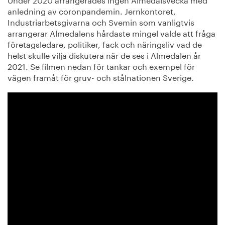
anledning av coronpandemin. Jernkontoret,
Industriarbetsgivarna och Svemin som vanligtvis
arrangerar Almedalens hårdaste mingel valde att fråga
företagsledare, politiker, fack och näringsliv vad de
helst skulle vilja diskutera när de ses i Almedalen år
2021. Se filmen nedan för tankar och exempel för
vägen framåt för gruv- och stålnationen Sverige.