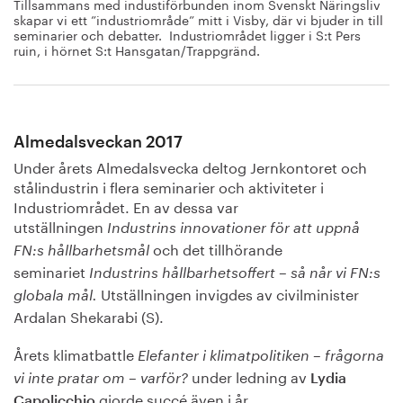
Tillsammans med industiförbunden inom Svenskt Näringsliv
skapar vi ett ”industriområde” mitt i Visby, där vi bjuder in till
seminarier och debatter. Industriområdet ligger i S:t Pers
ruin, i hörnet S:t Hansgatan/Trappgränd.
Almedalsveckan 2017
Under årets Almedalsvecka deltog Jernkontoret och
stålindustrin i flera seminarier och aktiviteter i
Industriområdet. En av dessa var
utställningen
Industrins innovationer för att uppnå
och det tillhörande
FN:s hållbarhetsmål
seminariet
Industrins hållbarhetsoffert – så når vi FN:s
Utställningen invigdes av civilminister
globala mål.
Ardalan Shekarabi (S).
Årets klimatbattle
Elefanter i klimatpolitiken – frågorna
under ledning av
vi inte pratar om – varför?
Lydia
gjorde succé även i år.
Capolicchio