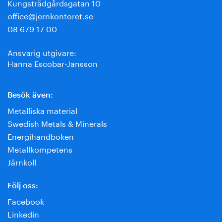
Kungsträdgårdsgatan 10
office@jernkontoret.se
08 679 17 00
Ansvarig utgivare:
Hanna Escobar-Jansson
Besök även:
Metalliska material
Swedish Metals & Minerals
Energihandboken
Metallkompetens
Järnkoll
Följ oss:
Facebook
Linkedin