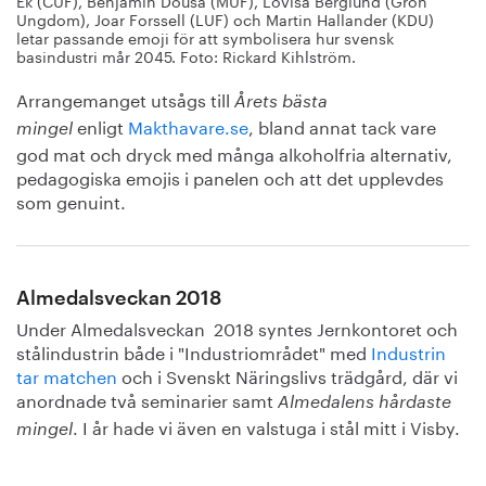
Ek (CUF), Benjamin Dousa (MUF), Lovisa Berglund (Grön
Ungdom), Joar Forssell (LUF) och Martin Hallander (KDU)
letar passande emoji för att symbolisera hur svensk
basindustri mår 2045. Foto: Rickard Kihlström.
Arrangemanget utsågs till
Årets bästa
enligt
Makthavare.se
, bland annat tack vare
mingel
god mat och dryck med många alkoholfria alternativ,
pedagogiska emojis i panelen och att det upplevdes
som genuint.
Almedalsveckan 2018
Under Almedalsveckan 2018 syntes Jernkontoret och
stålindustrin både i "Industriområdet" med
Industrin
tar matchen
och i Svenskt Näringslivs trädgård, där vi
anordnade två seminarier samt
Almedalens hårdaste
. I år hade vi även en valstuga i stål mitt i Visby.
mingel