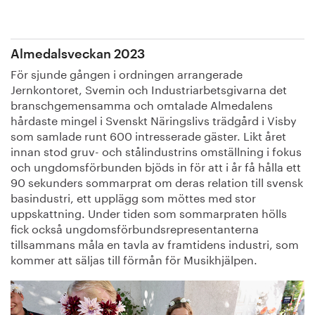
Almedalsveckan 2023
För sjunde gången i ordningen arrangerade
Jernkontoret, Svemin och Industriarbetsgivarna det
branschgemensamma och omtalade Almedalens
hårdaste mingel i Svenskt Näringslivs trädgård i Visby
som samlade runt 600 intresserade gäster. Likt året
innan stod gruv- och stålindustrins omställning i fokus
och ungdomsförbunden bjöds in för att i år få hålla ett
90 sekunders sommarprat om deras relation till svensk
basindustri, ett upplägg som möttes med stor
uppskattning. Under tiden som sommarpraten hölls
fick också ungdomsförbundsrepresentanterna
tillsammans måla en tavla av framtidens industri, som
kommer att säljas till förmån för Musikhjälpen.