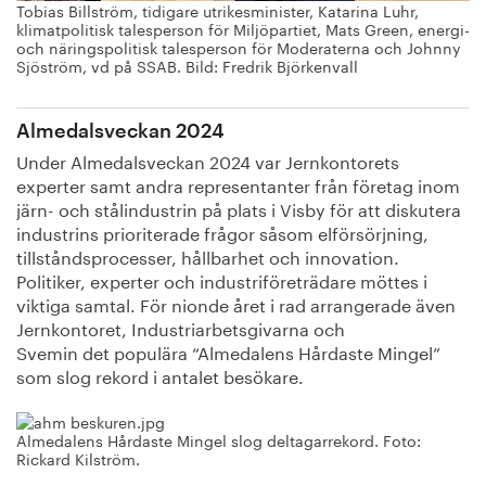
Tobias Billström, tidigare utrikesminister, Katarina Luhr,
klimatpolitisk talesperson för Miljöpartiet, Mats Green, energi-
och näringspolitisk talesperson för Moderaterna och Johnny
Sjöström, vd på SSAB. Bild: Fredrik Björkenvall
Almedalsveckan 2024
Under Almedalsveckan 2024 var Jernkontorets
experter
samt andra representanter från företag inom
järn- och stålindustrin på plats i Visby för att diskutera
industrins prioriterade frågor såsom elförsörjning,
tillståndsprocesser, hållbarhet och innovation.
Politiker, experter och industriföreträdare möttes i
viktiga samtal. För nionde året i rad arrangerade även
Jernkontoret, Industriarbetsgivarna och
Svemin
det
populära “
Almedalens
H
årdaste
M
ingel
”
som slog rekord i antalet besökare.
Almedalens Hårdaste Mingel slog deltagarrekord. Foto:
Rickard Kilström.