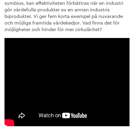
symbios, kan effektiviteten förbättras när en industri
gör värdefulla produkter av en annan industris
biprodukter. Vi ger fem korta exempel på nuvarande
och möjliga framtida värdekedjor. Vad finns det för
möjligheter och hinder för mer cirkuläritet?