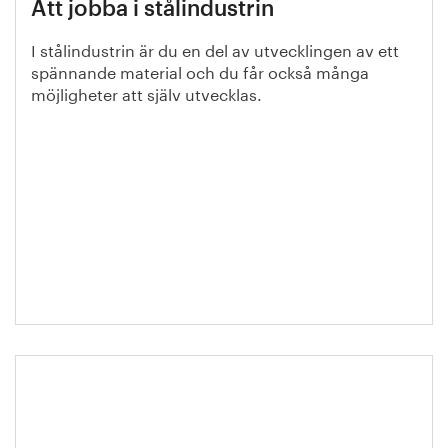
Att jobba i stålindustrin
I stålindustrin är du en del av utvecklingen av ett
spännande material och du får också många
möjligheter att själv utvecklas.
Kompetensfärdplan: Kraftsamling
för utbildning och
kompetensförsörjning