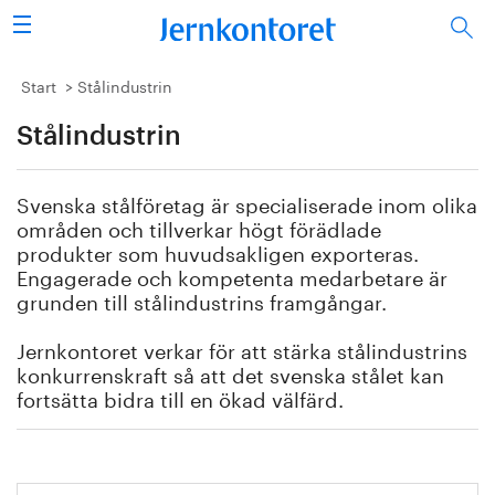
Sök
Stålindustrin
Start
Stålindustrin
Stålindustrin
Vision 2050
Forskning/utbildning
Svenska stålföretag är specialiserade inom olika
områden och tillverkar högt förädlade
Energi/miljö
produkter som huvudsakligen exporteras.
Engagerade och kompetenta medarbetare är
grunden till stålindustrins framgångar.
Vi tycker
Jernkontoret verkar för att stärka stålindustrins
Publicerat
konkurrenskraft så att det svenska stålet kan
fortsätta bidra till en ökad välfärd.
Bildbank
Om oss