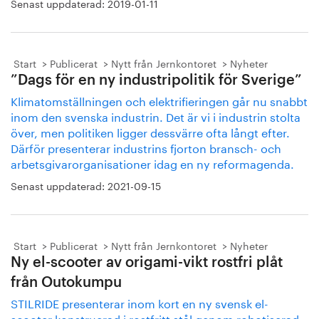
Senast uppdaterad:
2019-01-11
Start
Publicerat
Nytt från Jernkontoret
Nyheter
”Dags för en ny industripolitik för Sverige”
Klimatomställningen och elektrifieringen går nu snabbt
inom den svenska industrin. Det är vi i industrin stolta
över, men politiken ligger dessvärre ofta långt efter.
Därför presenterar industrins fjorton bransch- och
arbetsgivarorganisationer idag en ny reformagenda.
Senast uppdaterad:
2021-09-15
Start
Publicerat
Nytt från Jernkontoret
Nyheter
Ny el-scooter av origami-vikt rostfri plåt
från Outokumpu
STILRIDE presenterar inom kort en ny svensk el-
scooter konstruerad i rostfritt stål genom robotiserad