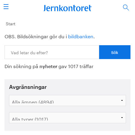
Sök
Stålindustrin
Start
OBS. Bildsökningar gör du i
bildbanken
.
Vision 2050
Sök:
Forskning/utbildning
Din sökning på
gav 1017 träffar
Energi/miljö
nyheter
Vi tycker
Avgränsningar
Publicerat
Bildbank
Om oss