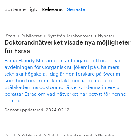
Sortera enligt:
Relevans
Senaste
Start
Publicerat
Nytt från Jernkontoret
Nyheter
Doktorandnätverket visade nya möjligheter
för Esraa
Esraa Hamdy Mohamedin är tidigare doktorand vid
avdelningen för Oorganisk Miljökemi på Chalmers
tekniska högskola. Idag är hon forskare på Swerim,
som hon först kom i kontakt med som medlem i
Stålakademins doktorandnätverk. I denna intervju
berättar Esraa om vad nätverket har betytt för henne
och he
Senast uppdaterad:
2024-02-12
Start
Publicerat
Nytt från Jernkontoret
Nyheter