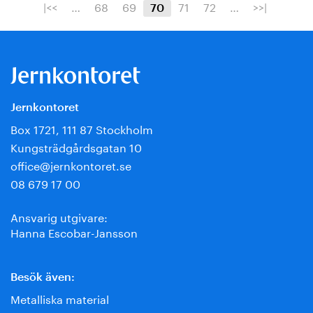
|<<
…
68
69
71
72
…
>>|
70
Jernkontoret
Box 1721, 111 87 Stockholm
Kungsträdgårdsgatan 10
office@jernkontoret.se
08 679 17 00
Ansvarig utgivare:
Hanna Escobar-Jansson
Besök även:
Metalliska material