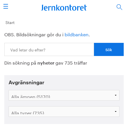
Sök
Stålindustrin
Start
OBS. Bildsökningar gör du i
bildbanken
.
Vision 2050
Sök:
Forskning/utbildning
Din sökning på
gav 735 träffar
Energi/miljö
nyheter
Vi tycker
Avgränsningar
Publicerat
Bildbank
Om oss