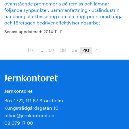
ovanstående promemoria på remiss och lämnar
följande synpunkter. Sammanfattning • Stålindustrin
har energieffektivisering som en högt prioriterad fråga
och företagen bedriver effektiviseringsarbet
Senast uppdaterad:
2014-11-11
|<<
…
37
38
39
41
40
Jernkontoret
Box 1721, 111 87 Stockholm
Kungsträdgårdsgatan 10
office@jernkontoret.se
08 679 17 00