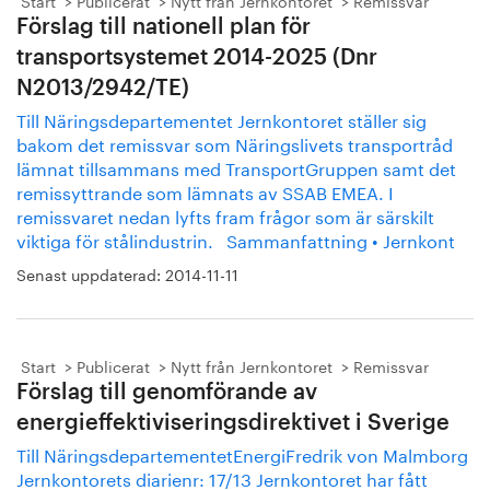
Start
Publicerat
Nytt från Jernkontoret
Remissvar
Förslag till nationell plan för
transportsystemet 2014-2025 (Dnr
N2013/2942/TE)
Till Näringsdepartementet Jernkontoret ställer sig
bakom det remissvar som Näringslivets transportråd
lämnat tillsammans med TransportGruppen samt det
remissyttrande som lämnats av SSAB EMEA. I
remissvaret nedan lyfts fram frågor som är särskilt
viktiga för stålindustrin. Sammanfattning • Jernkont
Senast uppdaterad:
2014-11-11
Start
Publicerat
Nytt från Jernkontoret
Remissvar
Förslag till genomförande av
energieffektiviseringsdirektivet i Sverige
Till NäringsdepartementetEnergiFredrik von Malmborg
Jernkontorets diarienr: 17/13 Jernkontoret har fått