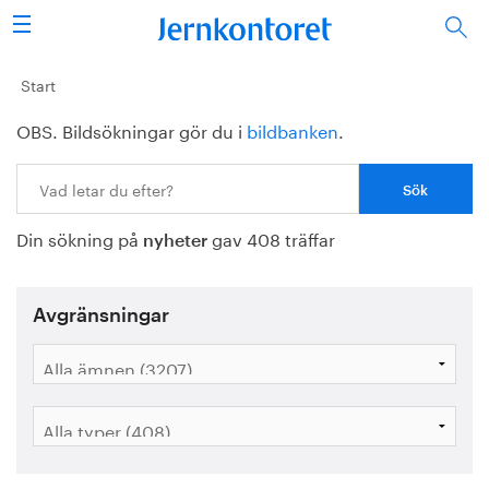
Sök
Stålindustrin
Start
OBS. Bildsökningar gör du i
bildbanken
.
Vision 2050
Sök:
Forskning/utbildning
Din sökning på
gav 408 träffar
Energi/miljö
nyheter
Vi tycker
Avgränsningar
Publicerat
Bildbank
Om oss