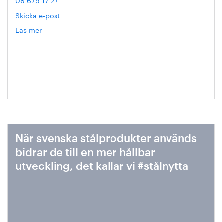
Skicka e-post
Läs mer
om
Hanna
Escobar-
Jansson
När svenska stålprodukter används
bidrar de till en mer hållbar
utveckling, det kallar vi #stålnytta