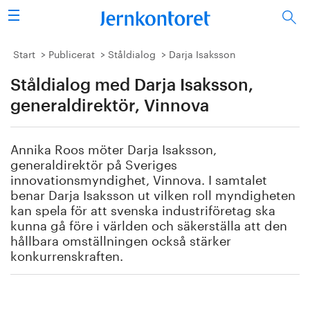
Sök
Stålindustrin
Start
Publicerat
Ståldialog
Darja Isaksson
Ståldialog med Darja Isaksson,
Vision 2050
generaldirektör, Vinnova
Forskning/utbildning
Annika Roos möter Darja Isaksson,
Energi/miljö
generaldirektör på Sveriges
innovationsmyndighet, Vinnova. I samtalet
Vi tycker
benar Darja Isaksson ut vilken roll myndigheten
kan spela för att svenska industriföretag ska
kunna gå före i världen och säkerställa att den
Publicerat
hållbara omställningen också stärker
konkurrenskraften.
Bildbank
Om oss