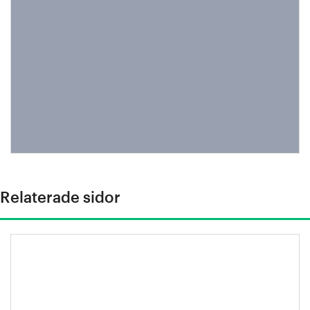
Relaterade sidor
Peter Larsson, regeringens
samordnare