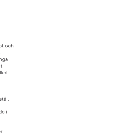
rot och
t
ånga
et
lket
stål.
de i
r