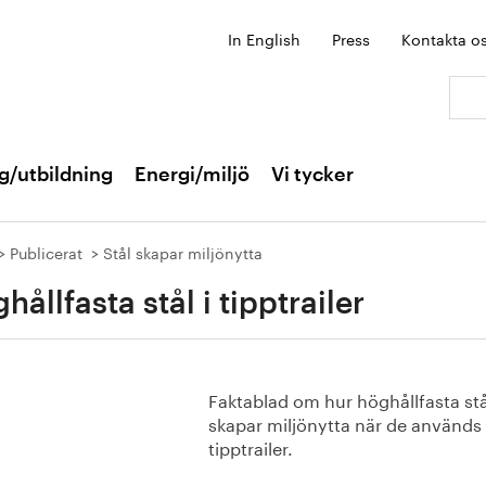
In English
Press
Kontakta o
Sök:
g/utbildning
Energi/miljö
Vi tycker
Publicerat
Stål skapar miljönytta
hållfasta stål i tipptrailer
Faktablad om hur höghållfasta stå
skapar miljönytta när de används 
tipptrailer.