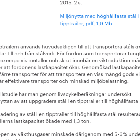
2015. 2 s.
Miljönytta med höghållfasta stål i
tipptrailer, pdf, 1,9 Mb
ptrailern används huvudsakligen till att transportera stålsk
llar till och från stålverk. För fordon som transporterar tung
 exempelvis metaller och skrot innebär en viktreduktion m
r att fordonens lastkapacitet ökar. Genomökad lastkapacit
färre transporter för att transportera en viss mängd gods vi
r effektivare transporter och minskad miljöbelastning.
fallstudie har man genom livscykelberäkningar undersökt
yttan av att uppgradera stål i en tipptrailer till höghållfasta 
dering av stål i en tipptrailer till höghållfasta stål resultera
ailerns lastkapacitet ökade med 1,3 ton.
ppen av växthusgaser minskade därigenom med 5-6 % unde