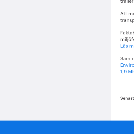
trailer
Att me
trans
Fakta
miljö
Läs m
Samma
Enviro
1,9 M
Senas