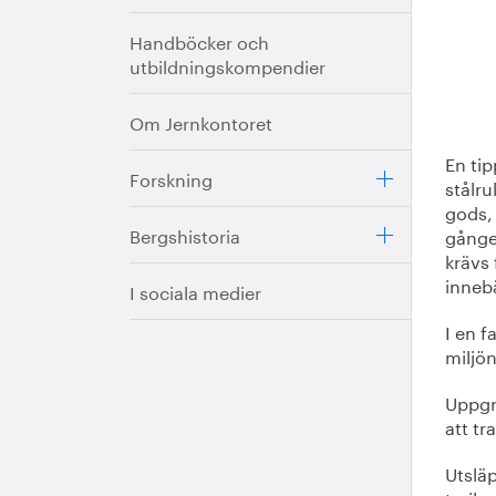
Handböcker och
utbildningskompendier
Om Jernkontoret
En tip
Forskning
stålru
gods,
Bergshistoria
gånge
krävs 
innebä
I sociala medier
I en 
miljön
Uppgra
att tr
Utslä