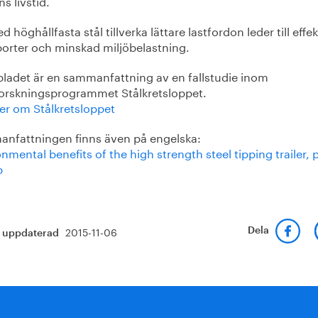
ns livstid.
d höghållfasta stål tillverka lättare lastfordon leder till effe
porter och minskad miljöbelastning.
bladet är en sammanfattning av en fallstudie inom
forskningsprogrammet Stålkretsloppet.
er om Stålkretsloppet
nfattningen finns även på engelska:
nmental benefits of the high strength steel tipping trailer, 
b
2015-11-06
Dela
t uppdaterad