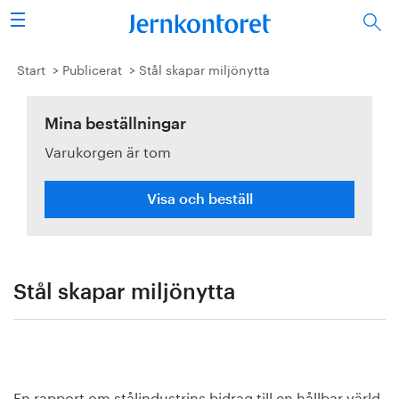
Sök
Stålindustrin
Start
Publicerat
Stål skapar miljönytta
Vision 2050
Mina beställningar
Varukorgen är tom
Forskning/utbildning
Energi/miljö
Visa och beställ
Vi tycker
Publicerat
Stål skapar miljönytta
Bildbank
Om oss
En rapport om stålindustrins bidrag till en hållbar värld.