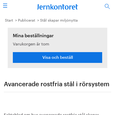
Sök
Stålindustrin
Start
Publicerat
Stål skapar miljönytta
Vision 2050
Mina beställningar
Varukorgen är tom
Forskning/utbildning
Energi/miljö
Visa och beställ
Vi tycker
Publicerat
Avancerade rostfria stål i rörsystem
Bildbank
Om oss
Faktablad om hur avancerade rostfria stål skapar