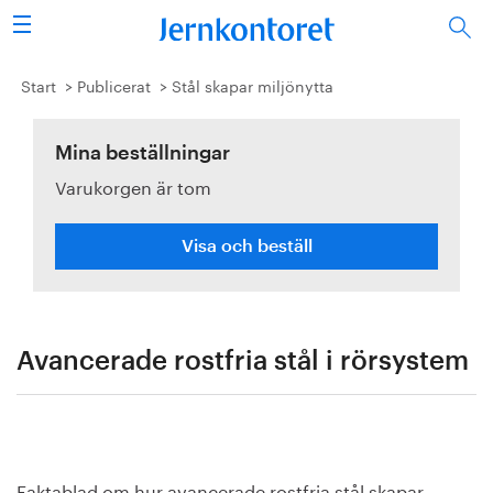
Sök
Stålindustrin
Start
Publicerat
Stål skapar miljönytta
Vision 2050
Mina beställningar
Varukorgen är tom
Forskning/utbildning
Energi/miljö
Visa och beställ
Vi tycker
Publicerat
Avancerade rostfria stål i rörsystem
Bildbank
Om oss
Faktablad om hur avancerade rostfria stål skapar