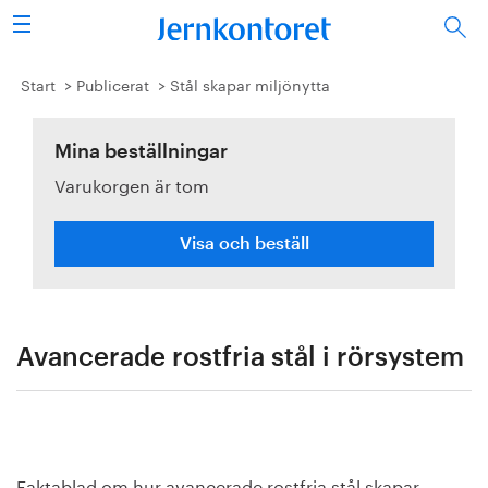
Sök
Stålindustrin
Start
Publicerat
Stål skapar miljönytta
Vision 2050
Mina beställningar
Varukorgen är tom
Forskning/utbildning
Energi/miljö
Visa och beställ
Vi tycker
Publicerat
Avancerade rostfria stål i rörsystem
Bildbank
Om oss
Faktablad om hur avancerade rostfria stål skapar