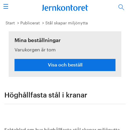
Sök
Stålindustrin
Start
Publicerat
Stål skapar miljönytta
Vision 2050
Mina beställningar
Varukorgen är tom
Forskning/utbildning
Energi/miljö
Visa och beställ
Vi tycker
Publicerat
Höghållfasta stål i kranar
Bildbank
Om oss
Faktablad om hur höghållfasta stål skapar miljönytta