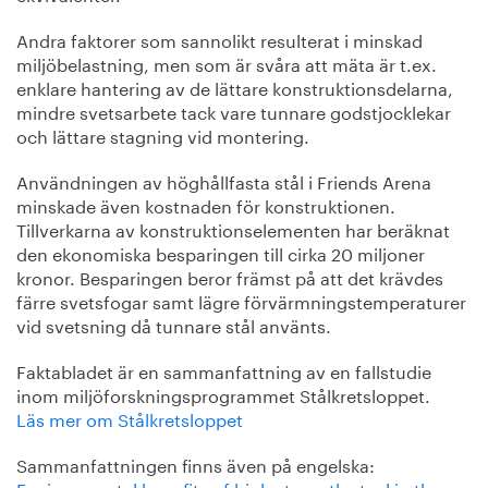
Andra faktorer som sannolikt resulterat i minskad
miljöbelastning, men som är svåra att mäta är t.ex.
enklare hantering av de lättare konstruktionsdelarna,
mindre svetsarbete tack vare tunnare godstjocklekar
och lättare stagning vid montering.
Användningen av höghållfasta stål i Friends Arena
minskade även kostnaden för konstruktionen.
Tillverkarna av konstruktionselementen har beräknat
den ekonomiska besparingen till cirka 20 miljoner
kronor. Besparingen beror främst på att det krävdes
färre svetsfogar samt lägre förvärmningstemperaturer
vid svetsning då tunnare stål använts.
Faktabladet är en sammanfattning av en fallstudie
inom miljöforskningsprogrammet Stålkretsloppet.
Läs mer om Stålkretsloppet
Sammanfattningen finns även på engelska:
Environmental benefits of high strength steel in the