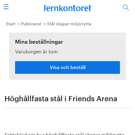
Sök
Stålindustrin
Start
Publicerat
Stål skapar miljönytta
Vision 2050
Mina beställningar
Varukorgen är tom
Forskning/utbildning
Energi/miljö
Visa och beställ
Vi tycker
Publicerat
Höghållfasta stål i Friends Arena
Bildbank
Om oss
Faktablad om hur höghållfasta stål skapar miljönytta