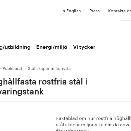
In English
Press
Kontakta o
Sök:
g/utbildning
Energi/miljö
Vi tycker
Publicerat
Stål skapar miljönytta
hållfasta rostfria stål i
varingstank
Faktablad om hur rostfria höghåll
stål skapar miljönytta när de anvä
förvaringstank.