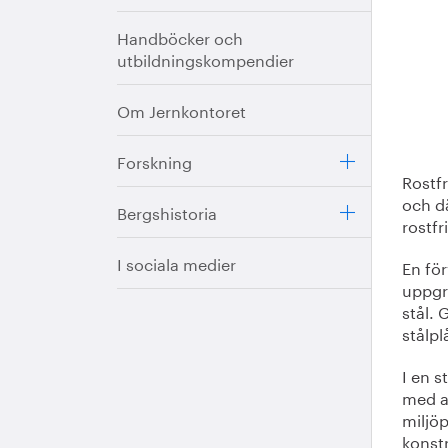
Handböcker och
utbildningskompendier
Om Jernkontoret
Forskning
Rostfr
och d
Bergshistoria
rostfr
I sociala medier
En fö
uppgra
stål.
stålp
I en 
med at
miljöp
konst