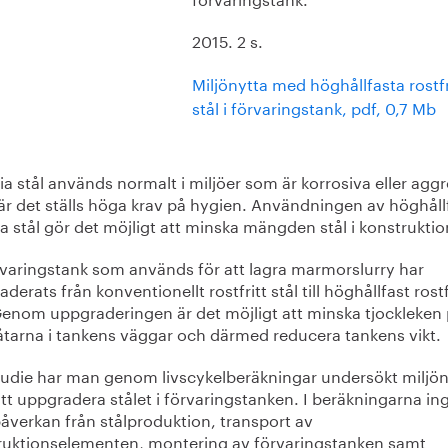
2015. 2 s.
Miljönytta med höghållfasta rostf
stål i förvaringstank, pdf, 0,7 Mb
ia stål används normalt i miljöer som är korrosiva eller agg
är det ställs höga krav på hygien. Användningen av höghåll
ia stål gör det möjligt att minska mängden stål i konstrukti
rvaringstank som används för att lagra marmorslurry har
derats från konventionellt rostfritt stål till höghållfast rostf
 Genom uppgraderingen är det möjligt att minska tjockleken
låtarna i tankens väggar och därmed reducera tankens vikt.
studie har man genom livscykelberäkningar undersökt miljö
t uppgradera stålet i förvaringstanken. I beräkningarna in
åverkan från stålproduktion, transport av
ruktionselementen, montering av förvaringstanken samt