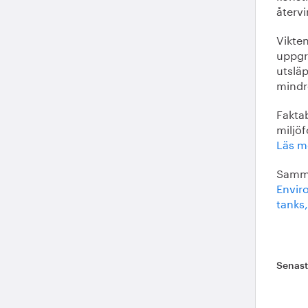
återvi
Vikte
uppgra
utslä
mindre
Fakta
miljö
Läs m
Samma
Enviro
tanks,
Senas