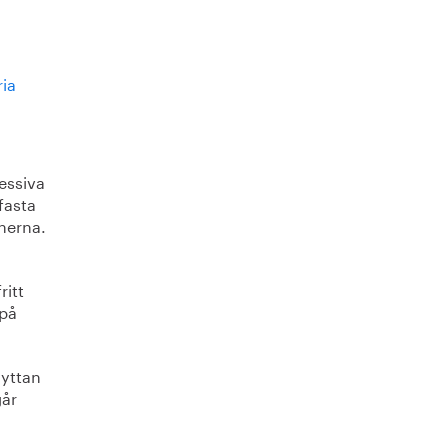
ria
ressiva
fasta
onerna.
ritt
 på
nyttan
går