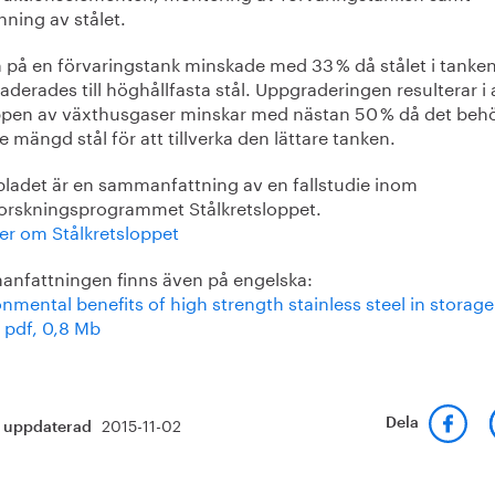
nning av stålet.
n på en förvaringstank minskade med 33 % då stålet i tanke
derades till höghållfasta stål. Uppgraderingen resulterar i 
ppen av växthusgaser minskar med nästan 50 % då det beh
 mängd stål för att tillverka den lättare tanken.
bladet är en sammanfattning av en fallstudie inom
forskningsprogrammet Stålkretsloppet.
er om Stålkretsloppet
nfattningen finns även på engelska:
nmental benefits of high strength stainless steel in storage
 pdf, 0,8 Mb
2015-11-02
Dela
t uppdaterad