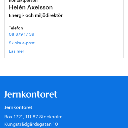
Kontaktperson
Helén Axelsson
Energi- och miljödirektör
Telefon
08 679 17 39
Skicka e-post
Läs mer
om
Helén
Axelsson
Jernkontoret
Box 1721, 111 87 Stockholm
Kungsträdgårdsgatan 10