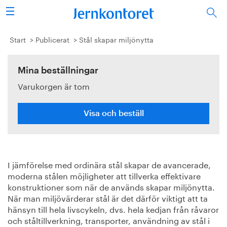
Sök
Stålindustrin
Start
Publicerat
Stål skapar miljönytta
Vision 2050
Mina beställningar
Varukorgen är tom
Forskning/utbildning
Energi/miljö
Visa och beställ
Vi tycker
I jämförelse med ordinära stål skapar de avancerade,
Publicerat
moderna stålen möjligheter att tillverka effektivare
konstruktioner som när de används skapar miljönytta.
Bildbank
När man miljövärderar stål är det därför viktigt att ta
hänsyn till hela livscykeln, dvs. hela kedjan från råvaror
Om oss
och ståltillverkning, transporter, användning av stål i