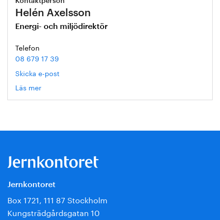
Kontaktperson
Helén Axelsson
Energi- och miljödirektör
Telefon
08 679 17 39
Skicka e-post
Läs mer
om
Helén
Axelsson
Jernkontoret
Box 1721, 111 87 Stockholm
Kungsträdgårdsgatan 10