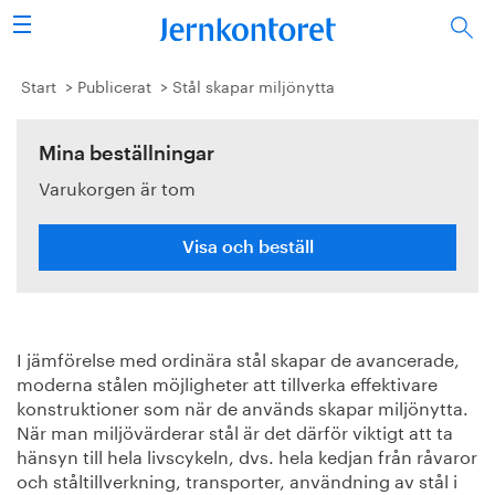
Sök
Stålindustrin
Start
Publicerat
Stål skapar miljönytta
Vision 2050
Mina beställningar
Varukorgen är tom
Forskning/utbildning
Energi/miljö
Visa och beställ
Vi tycker
I jämförelse med ordinära stål skapar de avancerade,
Publicerat
moderna stålen möjligheter att tillverka effektivare
konstruktioner som när de används skapar miljönytta.
Bildbank
När man miljövärderar stål är det därför viktigt att ta
hänsyn till hela livscykeln, dvs. hela kedjan från råvaror
Om oss
och ståltillverkning, transporter, användning av stål i