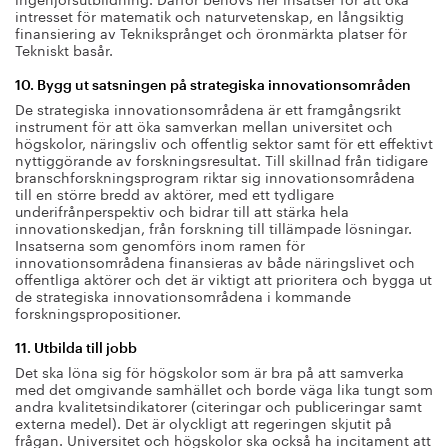
intresset för matematik och naturvetenskap, en långsiktig
finansiering av Tekniksprånget och öronmärkta platser för
Tekniskt basår.
10. Bygg ut satsningen på strategiska innovationsområden
De strategiska innovationsområdena är ett framgångsrikt
instrument för att öka samverkan mellan universitet och
högskolor, näringsliv och offentlig sektor samt för ett effektivt
nyttiggörande av forskningsresultat. Till skillnad från tidigare
branschforskningsprogram riktar sig innovationsområdena
till en större bredd av aktörer, med ett tydligare
underifrånperspektiv och bidrar till att stärka hela
innovationskedjan, från forskning till tillämpade lösningar.
Insatserna som genomförs inom ramen för
innovationsområdena finansieras av både näringslivet och
offentliga aktörer och det är viktigt att prioritera och bygga ut
de strategiska innovationsområdena i kommande
forskningspropositioner.
11. Utbilda till jobb
Det ska löna sig för högskolor som är bra på att samverka
med det omgivande samhället och borde väga lika tungt som
andra kvalitetsindikatorer (citeringar och publiceringar samt
externa medel). Det är olyckligt att regeringen skjutit på
frågan. Universitet och högskolor ska också ha incitament att