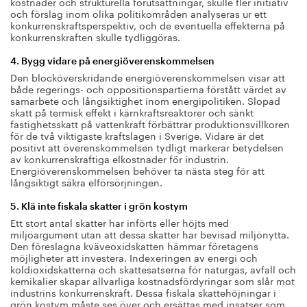
kostnader och strukturella förutsättningar, skulle fler initiativ
och förslag inom olika politikområden analyseras ur ett
konkurrenskraftsperspektiv, och de eventuella effekterna på
konkurrenskraften skulle tydliggöras.
4. Bygg vidare på energiöverenskommelsen
Den blocköverskridande energiöverenskommelsen visar att
både regerings- och oppositionspartierna förstått värdet av
samarbete och långsiktighet inom energipolitiken. Slopad
skatt på termisk effekt i kärnkraftsreaktorer och sänkt
fastighetsskatt på vattenkraft förbättrar produktionsvillkoren
för de två viktigaste kraftslagen i Sverige. Vidare är det
positivt att överenskommelsen tydligt markerar betydelsen
av konkurrenskraftiga elkostnader för industrin.
Energiöverenskommelsen behöver ta nästa steg för att
långsiktigt säkra elförsörjningen.
5. Klä inte fiskala skatter i grön kostym
Ett stort antal skatter har införts eller höjts med
miljöargument utan att dessa skatter har bevisad miljönytta.
Den föreslagna kväveoxidskatten hämmar företagens
möjligheter att investera. Indexeringen av energi och
koldioxidskatterna och skattesatserna för naturgas, avfall och
kemikalier skapar allvarliga kostnadsfördyringar som slår mot
industrins konkurrenskraft. Dessa fiskala skattehöjningar i
grön kostym måste ses över och ersättas med insatser som