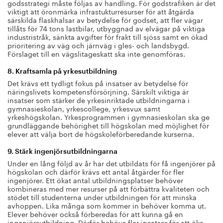
godsstrategi måste följas av handling. För godstrafiken är det
viktigt att öronmärka infrastukturresurser för att åtgärda
särskilda flaskhalsar av betydelse för godset, att fler vägar
tillåts för 74 tons lastbilar, utbyggnad av elvägar på viktiga
industristråk, sänkta avgifter för frakt till sjöss samt en ökad
prioritering av väg och järnväg i gles- och landsbygd.
Förslaget till en vägslitageskatt ska inte genomföras.
8. Kraftsamla på yrkesutbildning
Det krävs ett tydligt fokus på insatser av betydelse för
näringslivets kompetensförsörjning. Särskilt viktiga är
insatser som stärker de yrkesinriktade utbildningarna i
gymnasieskolan, yrkescollege, yrkesvux samt
yrkeshögskolan. Yrkesprogrammen i gymnasieskolan ska ge
grundläggande behörighet till högskolan med möjlighet för
elever att välja bort de högskoleförberedande kurserna.
9. Stärk ingenjörsutbildningarna
Under en lång följd av år har det utbildats för få ingenjörer på
högskolan och därför krävs ett antal åtgärder för fler
ingenjörer. Ett ökat antal utbildningsplatser behöver
kombineras med mer resurser på att förbättra kvaliteten och
stödet till studenterna under utbildningen för att minska
avhoppen. Lika många som kommer in behöver komma ut.
Elever behöver också förberedas för att kunna gå en
ingenjörsutbildning. Därför behövs fler insatser för att öka