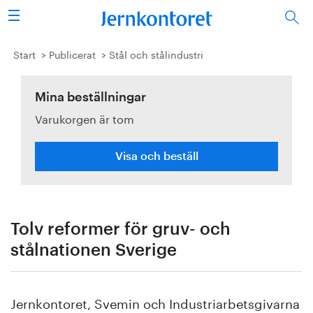
Sök
Stålindustrin
Start
Publicerat
Stål och stålindustri
Vision 2050
Mina beställningar
Varukorgen är tom
Forskning/utbildning
Energi/miljö
Visa och beställ
Vi tycker
Publicerat
Tolv reformer för gruv- och
stålnationen Sverige
Bildbank
Om oss
Jernkontoret, Svemin och Industriarbetsgivarna