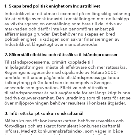
1. Skapa bred politisk enighet om Industriklivet
Industriklivet är ett utmärkt exempel på en långsiktig satsning
för att stödja svensk industri i omställningen mot nollutsläpp
av växthusgaser, en omställning som bara till del drivs av
marknaden och därför inte kan genomföras enbart på
affärsmässiga grunder. Det behöver nu skapas en bred
politisk enighet i riksdagen som säkrar finansieringen av
Industriklivet långsiktigt över mandatperioder.
2. Säkerställ effektiva och rättssäkra tillståndsprocesser
Tillståndsprocesserna, primärt kopplade till
miljölagstiftningen, måste bli effektivare och mer rättssäkra.
Regeringens agerande med utpekande av Natura 2000-
område mitt under pågående tillståndsprocess gällande
kalkbrytning på Gotland sänkte exempelvis Sveriges
anseende som gruvnation. Effektiva och rättssäkra
tillståndsprocesser är helt avgörande för att långsiktigt kunna
bedriva gruvverksamhet. Den utredning som tillsatts för att se
över miljöprövningen behöver resultera i konkreta åtgärder.
3. Inför ett skarpt konkurrenskraftsmål
Målstrukturen för konkurrenskraften behöver utvecklas och
förtydligas och ett skarpt formulerat konkurrenskraftsmål
införas. Med ett konkurrenskraftsindex, som väger in både