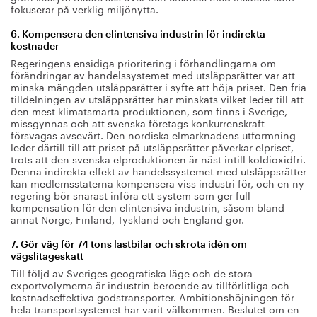
fokuserar på verklig miljönytta.
6. Kompensera den elintensiva industrin för indirekta
kostnader
Regeringens ensidiga prioritering i förhandlingarna om
förändringar av handelssystemet med utsläppsrätter var att
minska mängden utsläppsrätter i syfte att höja priset. Den fria
tilldelningen av utsläppsrätter har minskats vilket leder till att
den mest klimatsmarta produktionen, som finns i Sverige,
missgynnas och att svenska företags konkurrenskraft
försvagas avsevärt. Den nordiska elmarknadens utformning
leder därtill till att priset på utsläppsrätter påverkar elpriset,
trots att den svenska elproduktionen är näst intill koldioxidfri.
Denna indirekta effekt av handelssystemet med utsläppsrätter
kan medlemsstaterna kompensera viss industri för, och en ny
regering bör snarast införa ett system som ger full
kompensation för den elintensiva industrin, såsom bland
annat Norge, Finland, Tyskland och England gör.
7. Gör väg för 74 tons lastbilar och skrota idén om
vägslitageskatt
Till följd av Sveriges geografiska läge och de stora
exportvolymerna är industrin beroende av tillförlitliga och
kostnadseffektiva godstransporter. Ambitionshöjningen för
hela transportsystemet har varit välkommen. Beslutet om en