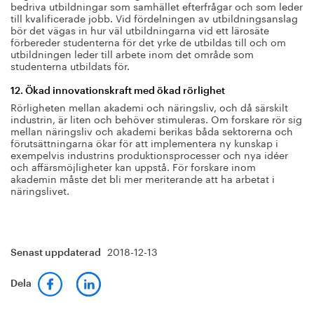
bedriva utbildningar som samhället efterfrågar och som leder
till kvalificerade jobb. Vid fördelningen av utbildningsanslag
bör det vägas in hur väl utbildningarna vid ett lärosäte
förbereder studenterna för det yrke de utbildas till och om
utbildningen leder till arbete inom det område som
studenterna utbildats för.
12. Ökad innovationskraft med ökad rörlighet
Rörligheten mellan akademi och näringsliv, och då särskilt
industrin, är liten och behöver stimuleras. Om forskare rör sig
mellan näringsliv och akademi berikas båda sektorerna och
förutsättningarna ökar för att implementera ny kunskap i
exempelvis industrins produktionsprocesser och nya idéer
och affärsmöjligheter kan uppstå. För forskare inom
akademin måste det bli mer meriterande att ha arbetat i
näringslivet.
2018-12-13
Senast uppdaterad
Dela