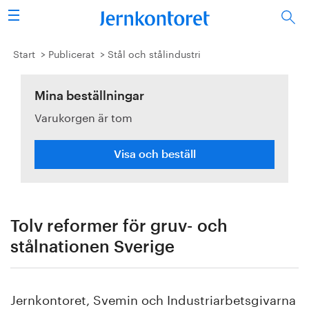
Sök
Stålindustrin
Start
Publicerat
Stål och stålindustri
Vision 2050
Mina beställningar
Varukorgen är tom
Forskning/utbildning
Energi/miljö
Visa och beställ
Vi tycker
Publicerat
Tolv reformer för gruv- och
stålnationen Sverige
Bildbank
Om oss
Jernkontoret, Svemin och Industriarbetsgivarna