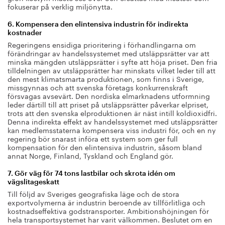
fokuserar på verklig miljönytta.
6. Kompensera den elintensiva industrin för indirekta
kostnader
Regeringens ensidiga prioritering i förhandlingarna om
förändringar av handelssystemet med utsläppsrätter var att
minska mängden utsläppsrätter i syfte att höja priset. Den fria
tilldelningen av utsläppsrätter har minskats vilket leder till att
den mest klimatsmarta produktionen, som finns i Sverige,
missgynnas och att svenska företags konkurrenskraft
försvagas avsevärt. Den nordiska elmarknadens utformning
leder därtill till att priset på utsläppsrätter påverkar elpriset,
trots att den svenska elproduktionen är näst intill koldioxidfri.
Denna indirekta effekt av handelssystemet med utsläppsrätter
kan medlemsstaterna kompensera viss industri för, och en ny
regering bör snarast införa ett system som ger full
kompensation för den elintensiva industrin, såsom bland
annat Norge, Finland, Tyskland och England gör.
7. Gör väg för 74 tons lastbilar och skrota idén om
vägslitageskatt
Till följd av Sveriges geografiska läge och de stora
exportvolymerna är industrin beroende av tillförlitliga och
kostnadseffektiva godstransporter. Ambitionshöjningen för
hela transportsystemet har varit välkommen. Beslutet om en