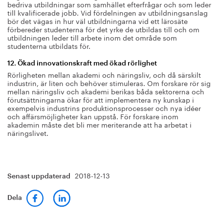
bedriva utbildningar som samhället efterfrågar och som leder
till kvalificerade jobb. Vid fördelningen av utbildningsanslag
bör det vägas in hur väl utbildningarna vid ett lärosäte
förbereder studenterna för det yrke de utbildas till och om
utbildningen leder till arbete inom det område som
studenterna utbildats för.
12. Ökad innovationskraft med ökad rörlighet
Rörligheten mellan akademi och näringsliv, och då särskilt
industrin, är liten och behöver stimuleras. Om forskare rör sig
mellan näringsliv och akademi berikas båda sektorerna och
förutsättningarna ökar för att implementera ny kunskap i
exempelvis industrins produktionsprocesser och nya idéer
och affärsmöjligheter kan uppstå. För forskare inom
akademin måste det bli mer meriterande att ha arbetat i
näringslivet.
2018-12-13
Senast uppdaterad
Dela