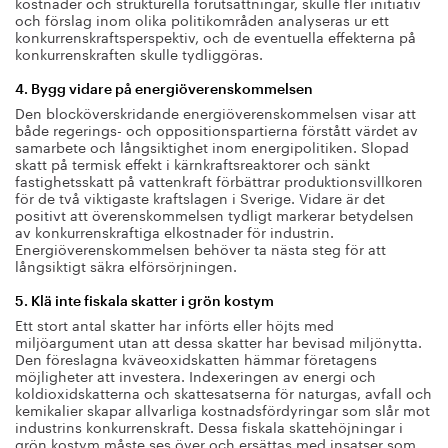
kostnader och strukturella förutsättningar, skulle fler initiativ
och förslag inom olika politikområden analyseras ur ett
konkurrenskraftsperspektiv, och de eventuella effekterna på
konkurrenskraften skulle tydliggöras.
4. Bygg vidare på energiöverenskommelsen
Den blocköverskridande energiöverenskommelsen visar att
både regerings- och oppositionspartierna förstått värdet av
samarbete och långsiktighet inom energipolitiken. Slopad
skatt på termisk effekt i kärnkraftsreaktorer och sänkt
fastighetsskatt på vattenkraft förbättrar produktionsvillkoren
för de två viktigaste kraftslagen i Sverige. Vidare är det
positivt att överenskommelsen tydligt markerar betydelsen
av konkurrenskraftiga elkostnader för industrin.
Energiöverenskommelsen behöver ta nästa steg för att
långsiktigt säkra elförsörjningen.
5. Klä inte fiskala skatter i grön kostym
Ett stort antal skatter har införts eller höjts med
miljöargument utan att dessa skatter har bevisad miljönytta.
Den föreslagna kväveoxidskatten hämmar företagens
möjligheter att investera. Indexeringen av energi och
koldioxidskatterna och skattesatserna för naturgas, avfall och
kemikalier skapar allvarliga kostnadsfördyringar som slår mot
industrins konkurrenskraft. Dessa fiskala skattehöjningar i
grön kostym måste ses över och ersättas med insatser som