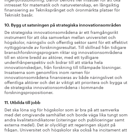
intresset för matematik och naturvetenskap, en långsiktig
finansiering av Tekniksprånget och öronmärkta platser för
Tekniskt basår.
10. Bygg ut satsningen på strategiska innovationsområden
De strategiska innovationsområdena är ett framgångsrikt
instrument för att öka samverkan mellan universitet och
högskolor, näringsliv och offentlig sektor samt för ett effektivt
nyttiggörande av forskningsresultat. Till skillnad från tidigare
branschforskningsprogram riktar sig innovationsområdena
till en större bredd av aktörer, med ett tydligare
underifrånperspektiv och bidrar till att stärka hela
innovationskedjan, från forskning till tillämpade lösningar.
Insatserna som genomförs inom ramen för
innovationsområdena finansieras av både näringslivet och
offentliga aktörer och det är viktigt att prioritera och bygga ut
de strategiska innovationsområdena i kommande
forskningspropositioner.
11. Utbilda till jobb
Det ska löna sig för högskolor som är bra på att samverka
med det omgivande samhället och borde väga lika tungt som
andra kvalitetsindikatorer (citeringar och publiceringar samt
externa medel). Det är olyckligt att regeringen skjutit på
frågan. Universitet och högskolor ska också ha incitament att