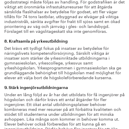
godsstrategi måste följas av handling. För godstrafiken är det
viktigt att öronmärka infrastukturresurser för att åtgärda
särskilda flaskhalsar av betydelse för godset, att fler vägar
tillåts för 74 tons lastbilar, utbyggnad av elvägar på viktiga
industristråk, sänkta avgifter för frakt till sjöss samt en ökad
prioritering av väg och järnväg i gles- och landsbygd.
Förslaget till en vägslitageskatt ska inte genomföras.
8. Kraftsamla på yrkesutbildning
Det krävs ett tydligt fokus på insatser av betydelse för
näringslivets kompetensförsörjning. Särskilt viktiga är
insatser som stärker de yrkesinriktade utbildningarna i
gymnasieskolan, yrkescollege, yrkesvux samt
yrkeshögskolan. Yrkesprogrammen i gymnasieskolan ska ge
grundläggande behörighet till högskolan med möjlighet för
elever att välja bort de högskoleförberedande kurserna.
9. Stärk ingenjörsutbildningarna
Under en lång följd av år har det utbildats för få ingenjörer på
högskolan och därför krävs ett antal åtgärder för fler
ingenjörer. Ett ökat antal utbildningsplatser behöver
kombineras med mer resurser på att förbättra kvaliteten och
stödet till studenterna under utbildningen för att minska
avhoppen. Lika många som kommer in behöver komma ut.
Elever behöver också förberedas för att kunna gå en
ingenjörsutbildning. Därför behövs fler insatser för att öka