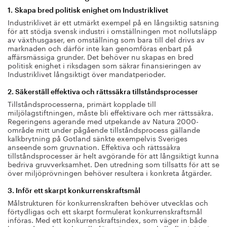
1. Skapa bred politisk enighet om Industriklivet
Industriklivet är ett utmärkt exempel på en långsiktig satsning
för att stödja svensk industri i omställningen mot nollutsläpp
av växthusgaser, en omställning som bara till del drivs av
marknaden och därför inte kan genomföras enbart på
affärsmässiga grunder. Det behöver nu skapas en bred
politisk enighet i riksdagen som säkrar finansieringen av
Industriklivet långsiktigt över mandatperioder.
2. Säkerställ effektiva och rättssäkra tillståndsprocesser
Tillståndsprocesserna, primärt kopplade till
miljölagstiftningen, måste bli effektivare och mer rättssäkra.
Regeringens agerande med utpekande av Natura 2000-
område mitt under pågående tillståndsprocess gällande
kalkbrytning på Gotland sänkte exempelvis Sveriges
anseende som gruvnation. Effektiva och rättssäkra
tillståndsprocesser är helt avgörande för att långsiktigt kunna
bedriva gruvverksamhet. Den utredning som tillsatts för att se
över miljöprövningen behöver resultera i konkreta åtgärder.
3. Inför ett skarpt konkurrenskraftsmål
Målstrukturen för konkurrenskraften behöver utvecklas och
förtydligas och ett skarpt formulerat konkurrenskraftsmål
införas. Med ett konkurrenskraftsindex, som väger in både