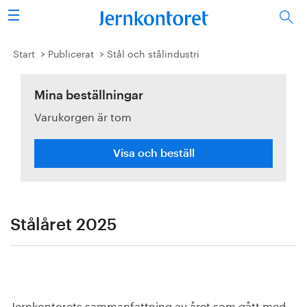
Sök
Stålindustrin
Start
Publicerat
Stål och stålindustri
Vision 2050
Mina beställningar
Varukorgen är tom
Forskning/utbildning
Energi/miljö
Visa och beställ
Vi tycker
Publicerat
Stålåret 2025
Bildbank
Om oss
Jernkontorets sammanfattning av året som gått med