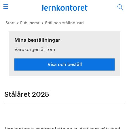
Sök
Stålindustrin
Start
Publicerat
Stål och stålindustri
Vision 2050
Mina beställningar
Varukorgen är tom
Forskning/utbildning
Energi/miljö
Visa och beställ
Vi tycker
Publicerat
Stålåret 2025
Bildbank
Om oss
Jernkontorets sammanfattning av året som gått med