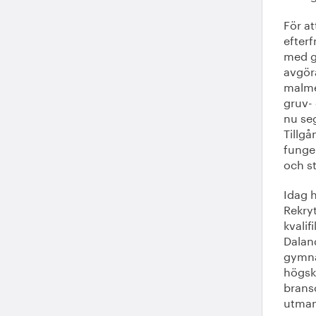
För a
efterf
med g
avgör
malme
gruv-
nu se
Tillg
funge
och s
Idag 
Rekry
kvalif
Daland
gymna
högsko
bransc
utman