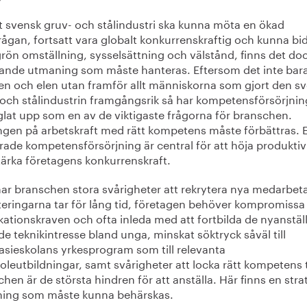
tt svensk gruv- och stålindustri ska kunna möta en ökad
rågan, fortsatt vara globalt konkurrenskraftig och kunna bi
rön omställning, sysselsättning och välstånd, finns det do
ande utmaning som måste hanteras. Eftersom det inte bara
n och elen utan framför allt människorna som gjort den s
 och stålindustrin framgångsrik så har kompetensförsörjni
glat upp som en av de viktigaste frågorna för branschen.
ången på arbetskraft med rätt kompetens måste förbättras. E
rade kompetensförsörjning är central för att höja produktiv
tärka företagens konkurrenskraft.
har branschen stora svårigheter att rekrytera nya medarbeta
teringarna tar för lång tid, företagen behöver kompromiss
ikationskraven och ofta inleda med att fortbilda de nyanstäl
e teknikintresse bland unga, minskat söktryck såväl till
sieskolans yrkesprogram som till relevanta
leutbildningar, samt svårigheter att locka rätt kompetens t
hen är de största hindren för att anställa. Här finns en stra
ing som måste kunna behärskas.