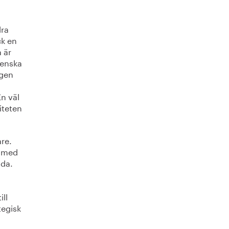
dra
ck en
 är
venska
ngen
n väl
iteten
re.
a med
lda.
ill
tegisk