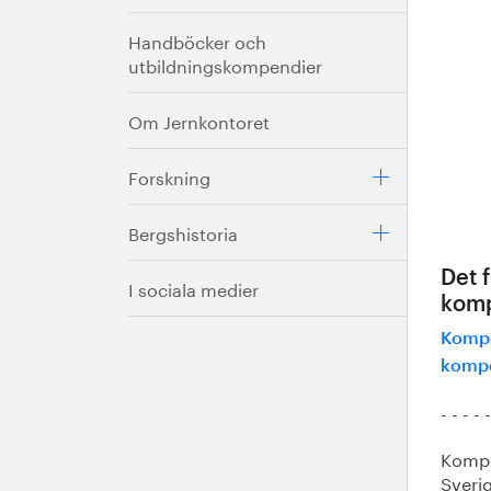
Handböcker och
utbildningskompendier
Om Jernkontoret
Forskning
Bergshistoria
Det 
I sociala medier
komp
Kompe
kompe
- - - - 
Kompe
Sveri