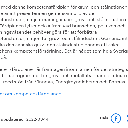
t med denna kompetensfärdplan för gruv- och stålnationen
ge är att presentera en gemensam bild av de
tensförsörjningsutmaningar som gruv- och stålindustrin s
 Färdplanen lyfter också fram vad branschen, politiken och
dningsväsendet behöver göra för att förbättra
tensförsörjningen för gruv- och stålindustrin. Gemensamt
rka den svenska gruv- och stålindustrin genom att säkra
chens kompetensförsörjning. Det är något som hela Sverig
 på.
tensfärdplanen är framtagen inom ramen för det strategi
ationsprogrammet för gruv- och metallutvinnande industri
M
, med stöd från Vinnova, Energimyndigheten och Formas.
er om kompetensfärdplanen.
2022-09-14
Dela
t uppdaterad