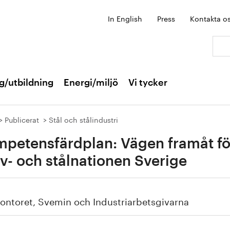
In English
Press
Kontakta o
Sök:
g/utbildning
Energi/miljö
Vi tycker
Publicerat
Stål och stålindustri
petensfärdplan: Vägen framåt fö
v- och stålnationen Sverige
ontoret, Svemin och Industriarbetsgivarna