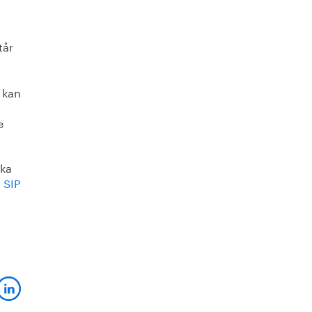
tår
 kan
e
ska
,
SIP