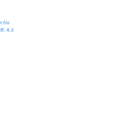
 för
df, 4,3