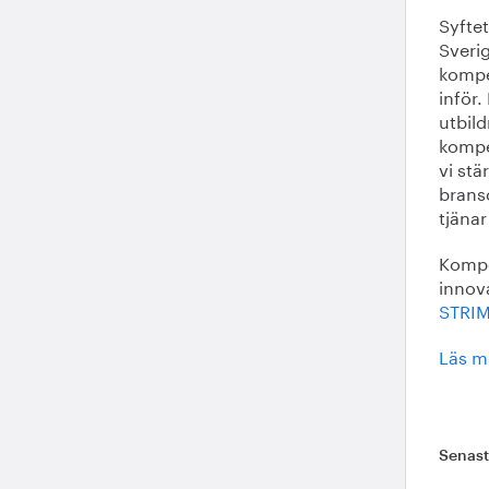
Syfte
Sveri
kompe
inför.
utbil
kompe
vi stä
brans
tjänar
Kompe
innov
STRI
Läs m
Senas