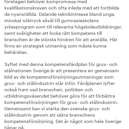
företagen behöver kompromissa med
kvalifikationskraven och ofta inleda med att fortbilda
de nyanställda. Dalande teknikintresse bland unga,
minskat söktryck såväl till gymnasieskolans
yrkesprogram som till relevanta högskoleutbildningar,
samt svårigheter att locka rätt kompetens till
branschen är de största hindren för att anställa. Här
finns en strategisk utmaning som måste kunna
behärskas.
Syftet med denna kompetensfärdplan för gruv- och
stålnationen Sverige är att presentera en gemensam
bild av de kompetensförsörjningsutmaningar som
gruv- och stålindustrin står inför. Färdplanen lyfter
också fram vad branschen, politiken och
utbildningsväsendet behöver göra för att förbättra
kompetensförsörjningen för gruv- och stålindustrin.
Gemensamt kan vi stärka den svenska gruv- och
stålindustrin genom att säkra branschens
kompetensförsörjning. Det är något som hela Sverige
tjänar på.