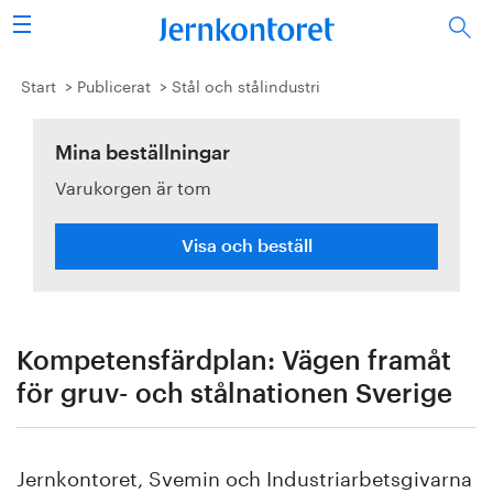
Sök
Stålindustrin
Start
Publicerat
Stål och stålindustri
Vision 2050
Mina beställningar
Varukorgen är tom
Forskning/utbildning
Energi/miljö
Visa och beställ
Vi tycker
Publicerat
Kompetensfärdplan: Vägen framåt
för gruv- och stålnationen Sverige
Bildbank
Om oss
Jernkontoret, Svemin och Industriarbetsgivarna