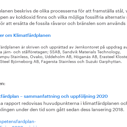
planen beskrivs de olika processerna för att framställa stål, 
pen av koldioxid finns och vilka möjliga fossilfria alternati
för att ersätta de fossila råvaror och bränslen som används 
er om Klimatfärdplanen
färdplanen är skriven och upprättad av Jernkontoret på uppdrag a
a järn- och stålföretagen; SSAB, Sandvik Materials Technology,
mpu Stainless, Ovako, Uddeholm AB, Höganäs AB, Erasteel Kloste
Steel Björneborg AB, Fagersta Stainless och Suzuki Garphyttan.
en:
tfärdplan – sammanfattning och uppföljning 2020
na rapport redovisas huvudpunkterna i klimatfärdplanen oc
klingen under den tid som gått sedan dess lansering 2018.