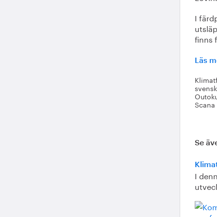
I färd
utsläp
finns 
Läs m
Klimat
svensk
Outoku
Scana 
Se äv
Klima
I den
utvec