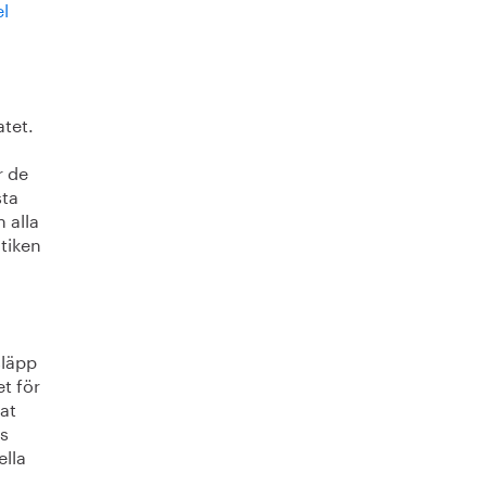
el
atet.
r de
sta
 alla
tiken
släpp
t för
tat
s
ella