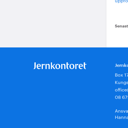
Senas
Jernk
Box 1
Kungs
offic
08 67
Ansva
Hanna