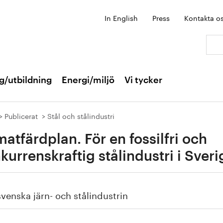
In English
Press
Kontakta o
Sök:
g/utbildning
Energi/miljö
Vi tycker
Publicerat
Stål och stålindustri
matfärdplan. För en fossilfri och
kurrenskraftig stålindustri i Sveri
venska järn- och stålindustrin