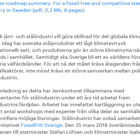
te roadmap summery. For a fossil-free and competitive ste
try in Sweden (pdf, 0,3 Mb, 8 pages)
 järn- och stålindustri vill göra skillnad för det globala klim
idag har svenska stålprodukter ett lågt klimatavtryck
ationellt sett, och produkterna gör än större klimatnytta nä
s i samhället. Samtidigt ska Sverige bli ett av världens för
fria välfärdsländer. För att nå det målet krävs åtaganden från
lsaktörer, inte minst krävs en större samverkan mellan poli
dustrin.
nledning av detta har Jernkontoret tillsammans med
entanter för stålindustrin under ett års tid arbetat fram
dustrins färdplan. Arbetet har innefattat kartläggning av ut
t antal workshops med experter från olika delar av samhälle
entifiera möjliga lösningar. Stålindustrin har också samarbe
itiativet
Fossilfritt Sverige
. Den 25 mars 2018 överlämnade
anen till statminister Stefan Löfven och klimatminister Isab
.