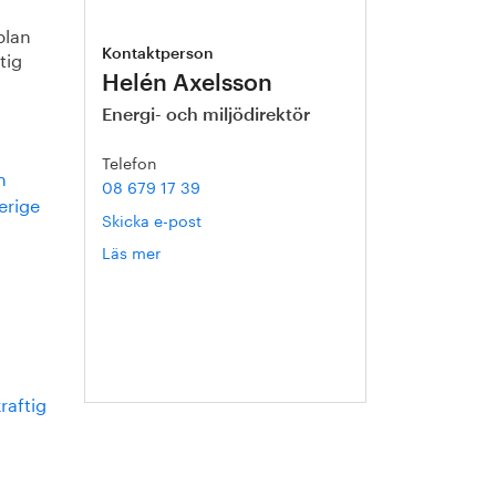
plan
tig
Kontaktperson
Helén Axelsson
Energi- och miljödirektör
Telefon
h
08 679 17 39
erige
Skicka e-post
Läs mer
om
Helén
Axelsson
raftig