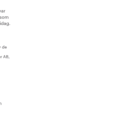
var
v som
idag.
v de
r AB,
h