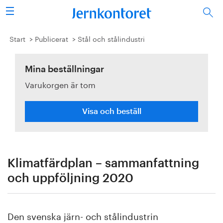
Sök
Stålindustrin
Start
Publicerat
Stål och stålindustri
Vision 2050
Mina beställningar
Varukorgen är tom
Forskning/utbildning
Energi/miljö
Visa och beställ
Vi tycker
Publicerat
Klimatfärdplan – sammanfattning
och uppföljning 2020
Bildbank
Om oss
Den svenska järn- och stålindustrin