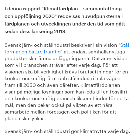
I denna rapport "Klimatfärdplan – sammanfattning
och uppföljning 2020" redovisas huvudpunkterna i
färdplanen och utvecklingen under den tid som gått
sedan dess lansering 2018.
Svensk järn- och stålindustri beskriver i sin vision
"Stål
formar en bättre framtid"
att endast samhällsnyttiga
produkter ska lämna anläggningarna. Det är en vision
som vi i branschen strävar efter varje dag. För att
visionen ska bli verklighet krävs förutsättningar för en
konkurrenskraftig järn- och stålindustri hela vägen
fram till 2050 och även därefter. Klimatfärdplanen
visar på möjliga lösningar som kan leda till en fossilfri
och konkurrenskraftig bransch liksom hinder för detta
mål, men den pekar också på vikten av ett nära
samarbete mellan företagen och politiken för att
planen ska lyckas.
Svensk järn- och stålindustri gör klimatnytta varje dag.