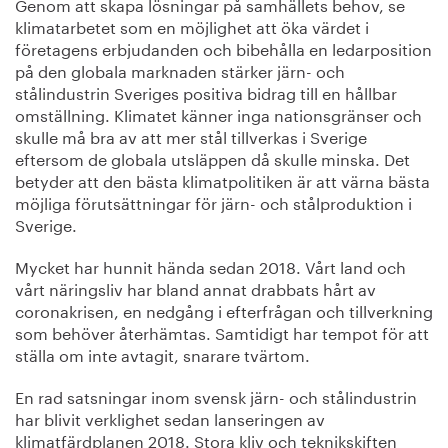
Genom att skapa lösningar på samhällets behov, se
klimatarbetet som en möjlighet att öka värdet i
företagens erbjudanden och bibehålla en ledarposition
på den globala marknaden stärker järn- och
stålindustrin Sveriges positiva bidrag till en hållbar
omställning. Klimatet känner inga nationsgränser och
skulle må bra av att mer stål tillverkas i Sverige
eftersom de globala utsläppen då skulle minska. Det
betyder att den bästa klimatpolitiken är att värna bästa
möjliga förutsättningar för järn- och stålproduktion i
Sverige.
Mycket har hunnit hända sedan 2018. Vårt land och
vårt näringsliv har bland annat drabbats hårt av
coronakrisen, en nedgång i efterfrågan och tillverkning
som behöver återhämtas. Samtidigt har tempot för att
ställa om inte avtagit, snarare tvärtom.
En rad satsningar inom svensk järn- och stålindustrin
har blivit verklighet sedan lanseringen av
klimatfärdplanen 2018. Stora kliv och teknikskiften