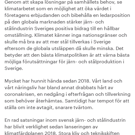
Genom att skapa lösningar på samhällets behov, se
klimatarbetet som en möjlighet att öka värdet i
företagens erbjudanden och bibehålla en ledarposition
på den globala marknaden stärker järn- och
stålindustrin Sveriges positiva bidrag till en hållbar
omställning. Klimatet känner inga nationsgränser och
skulle må bra av att mer stål tillverkas i Sverige
eftersom de globala utsläppen då skulle minska. Det
betyder att den bästa klimatpolitiken är att värna bästa
möjliga förutsättningar för järn- och stålproduktion i
Sverige.
Mycket har hunnit hända sedan 2018. Vårt land och
vårt näringsliv har bland annat drabbats hårt av
coronakrisen, en nedgång i efterfrågan och tillverkning
som behöver återhämtas. Samtidigt har tempot för att
ställa om inte avtagit, snarare tvärtom.
En rad satsningar inom svensk järn- och stålindustrin
har blivit verklighet sedan lanseringen av
klimatfärdplanen 2018. Stora kliv och teknikskiften