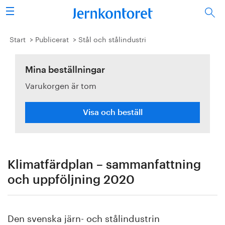
Sök
Stålindustrin
Start
Publicerat
Stål och stålindustri
Vision 2050
Mina beställningar
Varukorgen är tom
Forskning/utbildning
Energi/miljö
Visa och beställ
Vi tycker
Publicerat
Klimatfärdplan – sammanfattning
och uppföljning 2020
Bildbank
Om oss
Den svenska järn- och stålindustrin