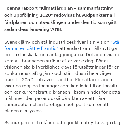
I denna rapport "Klimatfärdplan – sammanfattning
och uppföljning 2020" redovisas huvudpunkterna i
färdplanen och utvecklingen under den tid som gått
sedan dess lansering 2018.
Svensk järn- och stålindustri beskriver i sin vision
"Stål
formar en bättre framtid"
att endast samhällsnyttiga
produkter ska lämna anläggningarna. Det är en vision
som vi i branschen strävar efter varje dag. För att
visionen ska bli verklighet krävs förutsättningar för en
konkurrenskraftig järn- och stålindustri hela vägen
fram till 2050 och även därefter. Klimatfärdplanen
visar på möjliga lösningar som kan leda till en fossilfri
och konkurrenskraftig bransch liksom hinder för detta
mål, men den pekar också på vikten av ett nära
samarbete mellan företagen och politiken för att
planen ska lyckas.
Svensk järn- och stålindustri gör klimatnytta varje dag.