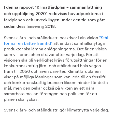
I denna rapport "Klimatfärdplan – sammanfattning
och uppföljning 2020" redovisas huvudpunkterna i
färdplanen och utvecklingen under den tid som gått
sedan dess lansering 2018.
Svensk järn- och stålindustri beskriver i sin vision
"Stål
formar en bättre framtid"
att endast samhällsnyttiga
produkter ska lämna anläggningarna. Det är en vision
som vi i branschen strävar efter varje dag. För att
visionen ska bli verklighet krävs förutsättningar för en
konkurrenskraftig järn- och stålindustri hela vägen
fram till 2050 och även därefter. Klimatfärdplanen
visar på möjliga lösningar som kan leda till en fossilfri
och konkurrenskraftig bransch liksom hinder för detta
mål, men den pekar också på vikten av ett nära
samarbete mellan företagen och politiken för att
planen ska lyckas.
Svensk järn- och stålindustri gör klimatnytta varje dag.