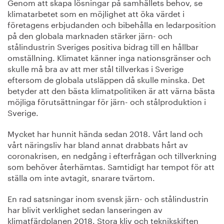
Genom att skapa lösningar på samhällets behov, se
klimatarbetet som en möjlighet att öka värdet i
företagens erbjudanden och bibehålla en ledarposition
på den globala marknaden stärker järn- och
stålindustrin Sveriges positiva bidrag till en hållbar
omställning. Klimatet känner inga nationsgränser och
skulle må bra av att mer stål tillverkas i Sverige
eftersom de globala utsläppen då skulle minska. Det
betyder att den bästa klimatpolitiken är att värna bästa
möjliga förutsättningar för järn- och stålproduktion i
Sverige.
Mycket har hunnit hända sedan 2018. Vårt land och
vårt näringsliv har bland annat drabbats hårt av
coronakrisen, en nedgång i efterfrågan och tillverkning
som behöver återhämtas. Samtidigt har tempot för att
ställa om inte avtagit, snarare tvärtom.
En rad satsningar inom svensk järn- och stålindustrin
har blivit verklighet sedan lanseringen av
klimatfärdplanen 2018. Stora kliv och teknikskiften