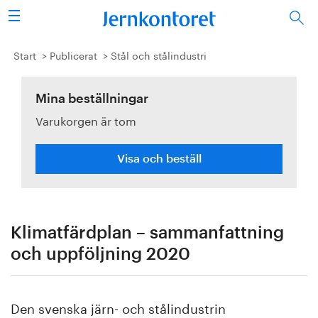
Sök
Stålindustrin
Start
Publicerat
Stål och stålindustri
Vision 2050
Mina beställningar
Varukorgen är tom
Forskning/utbildning
Energi/miljö
Visa och beställ
Vi tycker
Publicerat
Klimatfärdplan – sammanfattning
och uppföljning 2020
Bildbank
Om oss
Den svenska järn- och stålindustrin