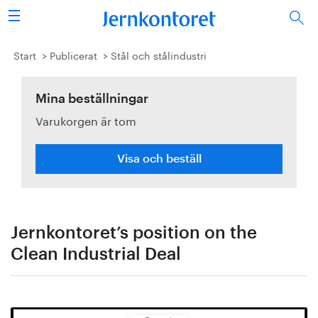
Sök
Stålindustrin
Start
Publicerat
Stål och stålindustri
Vision 2050
Mina beställningar
Varukorgen är tom
Forskning/utbildning
Energi/miljö
Visa och beställ
Vi tycker
Publicerat
Jernkontoret’s position on the
Clean Industrial Deal
Bildbank
Om oss