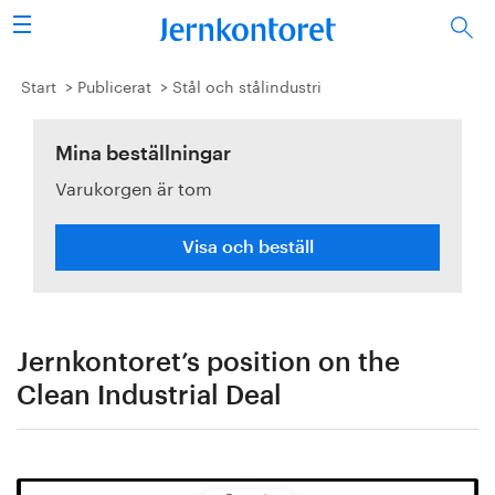
Sök
Stålindustrin
Start
Publicerat
Stål och stålindustri
Vision 2050
Mina beställningar
Varukorgen är tom
Forskning/utbildning
Energi/miljö
Visa och beställ
Vi tycker
Publicerat
Jernkontoret’s position on the
Clean Industrial Deal
Bildbank
Om oss