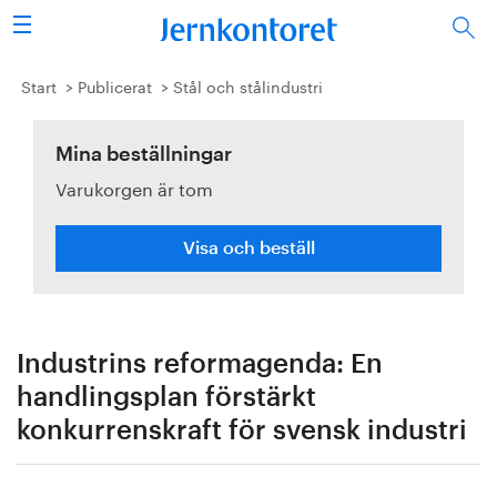
Sök
Stålindustrin
Start
Publicerat
Stål och stålindustri
Vision 2050
Mina beställningar
Varukorgen är tom
Forskning/utbildning
Energi/miljö
Visa och beställ
Vi tycker
Publicerat
Industrins reformagenda: En
handlingsplan förstärkt
Bildbank
konkurrenskraft för svensk industri
Om oss