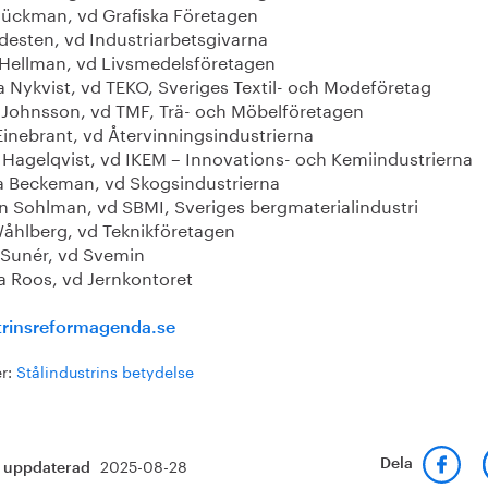
lückman, vd Grafiska Företagen
idesten, vd Industriarbetsgivarna
 Hellman, vd Livsmedelsföretagen
a Nykvist, vd TEKO, Sveriges Textil- och Modeföretag
 Johnsson, vd TMF, Trä- och Möbelföretagen
Einebrant, vd Återvinningsindustrierna
 Hagelqvist, vd IKEM – Innovations- och Kemiindustrierna
a Beckeman, vd Skogsindustrierna
n Sohlman, vd SBMI, Sveriges bergmaterialindustri
Wåhlberg, vd Teknikföretagen
 Sunér, vd Svemin
a Roos, vd Jernkontoret
trinsreformagenda.se
r:
Stålindustrins betydelse
2025-08-28
Dela
t uppdaterad