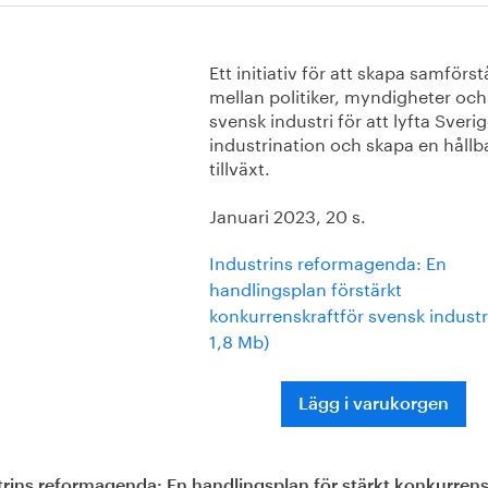
Ett initiativ för att skapa samförs
mellan politiker, myndigheter och
svensk industri för att lyfta Sver
industrination och skapa en hållb
tillväxt.
Januari 2023, 20 s.
Industrins reformagenda: En
handlingsplan förstärkt
konkurrenskraftför svensk industri
1,8 Mb)
Lägg i varukorgen
trins reformagenda: En handlingsplan för stärkt konkurrens