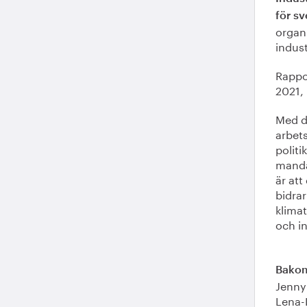
för sv
organ
indust
Rappo
2021,
Med d
arbets
politi
manda
är att
bidrar
klima
och i
Bakom
Jenny
Lena-