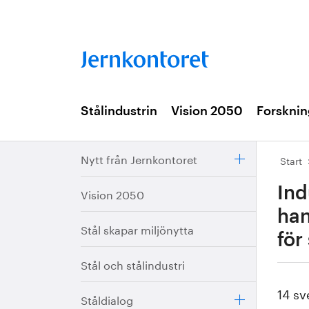
Stålindustrin
Vision 2050
Forsknin
Nytt från Jernkontoret
Start
Ind
Vision 2050
han
Stål skapar miljönytta
för
Stål och stålindustri
14 sv
Ståldialog