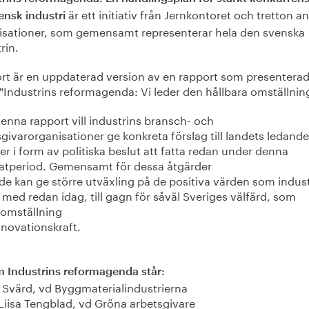
är ett initiativ från Jernkontoret och tretton a
ensk industri
isationer, som gemensamt representerar hela den svenska
rin.
rt är en uppdaterad version av en rapport som presentera
 "Industrins reformagenda: Vi leder den hållbara omställni
enna rapport vill industrins bransch- och
givarorganisationer ge konkreta förslag till landets ledande
ker i form av politiska beslut att fatta redan under denna
tperiod. Gemensamt för dessa åtgärder
 de kan ge större utväxling på de positiva värden som indus
 med redan idag, till gagn för såväl Sveriges välfärd, som
tomställning
nnovationskraft.
 Industrins reformagenda står:
 Svärd, vd Byggmaterialindustrierna
Liisa Tengblad, vd Gröna arbetsgivare