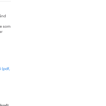
tånd
ige som
ar
 (pdf,
kraft