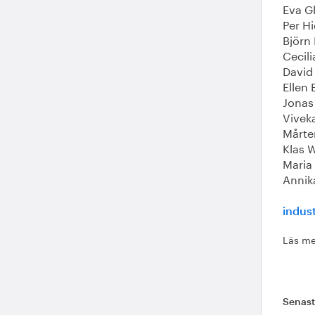
Eva G
Per H
Björn
Cecili
David
Ellen 
Jonas
Vivek
Mårte
Klas 
Maria
Annik
indus
Läs me
Senas