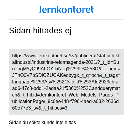
Sidan hittades ej
https://www.jernkontoret.se/sv/publicerat/stal-och-st
alindustri/industrins-reformagenda-2021/?_t_id=Su
u_nqM5yQ99ALCYjkiN_g%253D%253D&_t_uuid=
JThO0V7bSDiCZUCAKeobyg&_t_q=och&_t_tags=
language%253Asv%252Csiteid%253Afe2923cb-a
ad6-47c8-bdd1-2adaa21f5360%252Candquerymat
ch&_t_hit.id=Jernkontoret_Web_Models_Pages_P
ublicationPage/_9c6ee448-f796-4aed-a032-2636d
60e77e3_sv&_t_hit.pos=3
Sidan du sökte kunde inte hittas