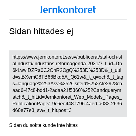
Sidan hittades ej
https://www.jernkontoret.se/sv/publicerat/stal-och-st
alindustri/industrins-reformagenda-2021/?_t_id=Dh
6kLwvIDZRa0C2OhR2OgQ%253D%253D&_t_uui
d=stBXemC8TB66Bkd5A_Q61w&_t_q=och&_t_tag
s=language%253Asv%252Csiteid%253Afe2923cb-
aad6-47c8-bdd1-2adaa21f5360%252Candquerym
atch&_t_hit.id=Jernkontoret_Web_Models_Pages_
PublicationPage/_9c6ee448-f796-4aed-a032-2636
d60e77e3_sv&_t_hit.pos=3
Sidan du sökte kunde inte hittas