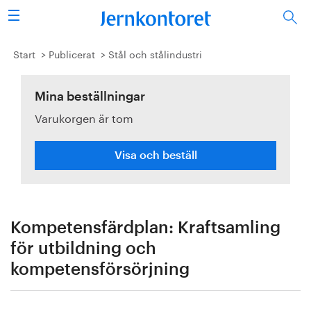
Sök
Stålindustrin
Start
Publicerat
Stål och stålindustri
Vision 2050
Mina beställningar
Varukorgen är tom
Forskning/utbildning
Energi/miljö
Visa och beställ
Vi tycker
Publicerat
Kompetensfärdplan: Kraftsamling
för utbildning och
Bildbank
kompetensförsörjning
Om oss