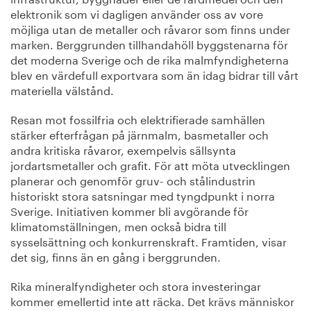
elektronik som vi dagligen använder oss av vore
möjliga utan de metaller och råvaror som finns under
marken. Berggrunden tillhandahöll byggstenarna för
det moderna Sverige och de rika malmfyndigheterna
blev en värdefull exportvara som än idag bidrar till vårt
materiella välstånd.
Resan mot fossilfria och elektrifierade samhällen
stärker efterfrågan på järnmalm, basmetaller och
andra kritiska råvaror, exempelvis sällsynta
jordartsmetaller och grafit. För att möta utvecklingen
planerar och genomför gruv- och stålindustrin
historiskt stora satsningar med tyngdpunkt i norra
Sverige. Initiativen kommer bli avgörande för
klimatomställningen, men också bidra till
sysselsättning och konkurrenskraft. Framtiden, visar
det sig, finns än en gång i berggrunden.
Rika mineralfyndigheter och stora investeringar
kommer emellertid inte att räcka. Det krävs människor