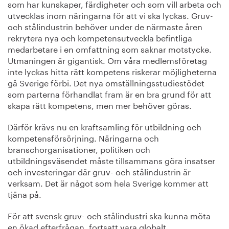
som har kunskaper, färdigheter och som vill arbeta och
utvecklas inom näringarna för att vi ska lyckas. Gruv-
och stålindustrin behöver under de närmaste åren
rekrytera nya och kompetensutveckla befintliga
medarbetare i en omfattning som saknar motstycke.
Utmaningen är gigantisk. Om våra medlemsföretag
inte lyckas hitta rätt kompetens riskerar möjligheterna
gå Sverige förbi. Det nya omställningsstudiestödet
som parterna förhandlat fram är en bra grund för att
skapa rätt kompetens, men mer behöver göras.
Därför krävs nu en kraftsamling för utbildning och
kompetensförsörjning. Näringarna och
branschorganisationer, politiken och
utbildningsväsendet måste tillsammans göra insatser
och investeringar där gruv- och stålindustrin är
verksam. Det är något som hela Sverige kommer att
tjäna på.
För att svensk gruv- och stålindustri ska kunna möta
en ökad efterfrågan, fortsatt vara globalt