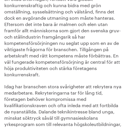
konkurrenskraftig och kunna bidra med grön
omställning, sysselsättning och välstånd, finns det
dock en avgörande utmaning som måste hanteras.
Eftersom det inte bara är malmen och elen utan
framför allt människorna som gjort den svenska gruv-
och stålindustrin framgångsrik så har
kompetensförsörjningen nu seglat upp som en av de
viktigaste frågorna för branschen. Tillgången på
arbetskraft med rätt kompetens måste förbättras. En
väl fungerade kompetensförsörjning är central för att
höja produktiviteten och stärka företagens
konkurrenskraft.
Idag har branschen stora svårigheter att rekrytera nya
medarbetare. Rekryteringarna tar för lång tid,
företagen behöver kompromissa med
kvalifikationskraven och ofta inleda med att fortbilda
de nyanställda. Dalande teknikintresse bland unga,
minskat söktryck såväl till gymnasieskolans
yrkesprogram som till relevanta högskoleutbildningar,