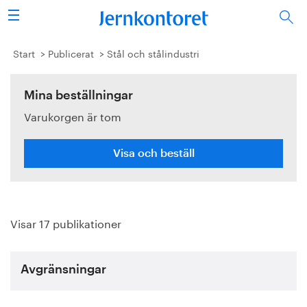
Sök
Stålindustrin
Start
Publicerat
Stål och stålindustri
Vision 2050
Mina beställningar
Varukorgen är tom
Forskning/utbildning
Energi/miljö
Visa och beställ
Vi tycker
Visar 17 publikationer
Publicerat
Bildbank
Avgränsningar
Om oss