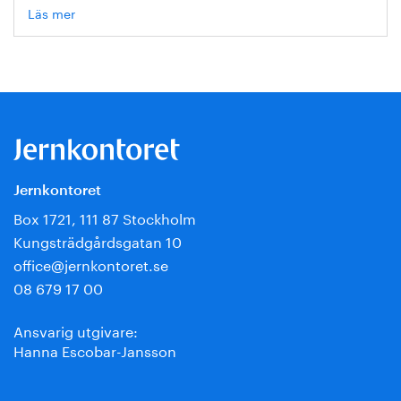
Läs mer
om
Hanna
Escobar-
Jansson
Jernkontoret
Box 1721, 111 87 Stockholm
Kungsträdgårdsgatan 10
office@jernkontoret.se
08 679 17 00
Ansvarig utgivare:
Hanna Escobar-Jansson