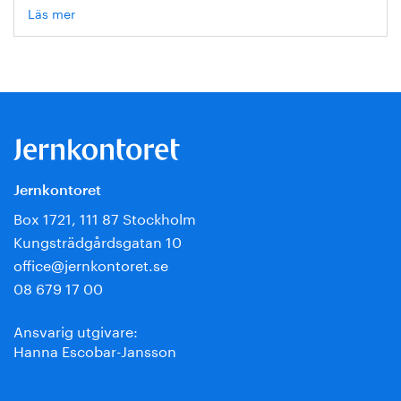
Läs mer
om
Hanna
Escobar-
Jansson
Jernkontoret
Box 1721, 111 87 Stockholm
Kungsträdgårdsgatan 10
office@jernkontoret.se
08 679 17 00
Ansvarig utgivare:
Hanna Escobar-Jansson