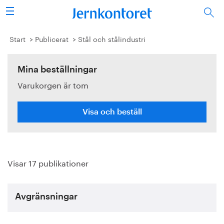
Sök
Stålindustrin
Start
Publicerat
Stål och stålindustri
Vision 2050
Mina beställningar
Varukorgen är tom
Forskning/utbildning
Energi/miljö
Visa och beställ
Vi tycker
Visar 17 publikationer
Publicerat
Bildbank
Avgränsningar
Om oss