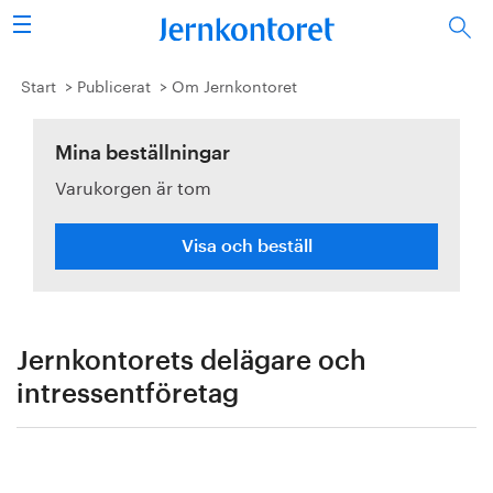
Sök
Stålindustrin
Start
Publicerat
Om Jernkontoret
Vision 2050
Mina beställningar
Varukorgen är tom
Forskning/utbildning
Energi/miljö
Visa och beställ
Vi tycker
Publicerat
Jernkontorets delägare och
intressentföretag
Bildbank
Om oss