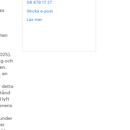
08 679 17 27
ss
Skicka e-post
Läs mer
om
Hanna
Escobar-
tten
Jansson
025),
ng och
en.
, en
 detta
stånd
 lyft
ionens
 under
mer