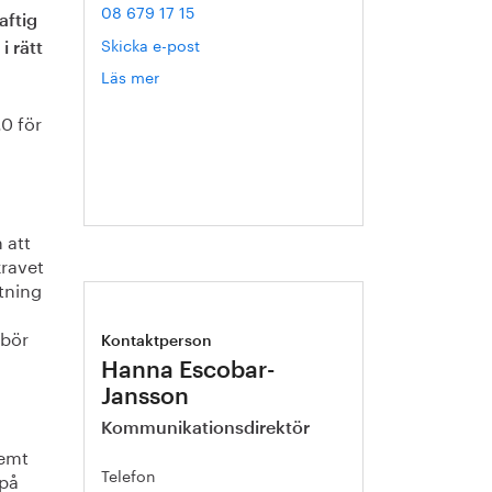
08 679 17 15
aftig
Skicka e-post
i rätt
Läs mer
om
Sophie
.0 för
Carler
 att
kravet
ftning
 bör
Kontaktperson
Hanna Escobar-
Jansson
Kommunikationsdirektör
remt
Telefon
 på