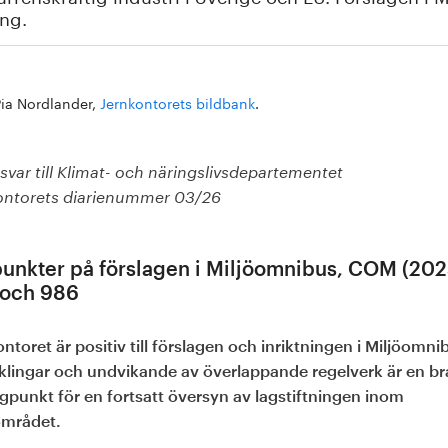
ing.
Pia Nordlander,
Jernkontorets bildbank
.
var till Klimat- och näringslivsdepartementet
ontorets diarienummer 03/26
unkter på förslagen i Miljöomnibus, COM (202
och 986
ntoret är positiv till förslagen och inriktningen i Miljöomni
klingar och undvikande av överlappande regelverk är en br
gpunkt för en fortsatt översyn av lagstiftningen inom
området.