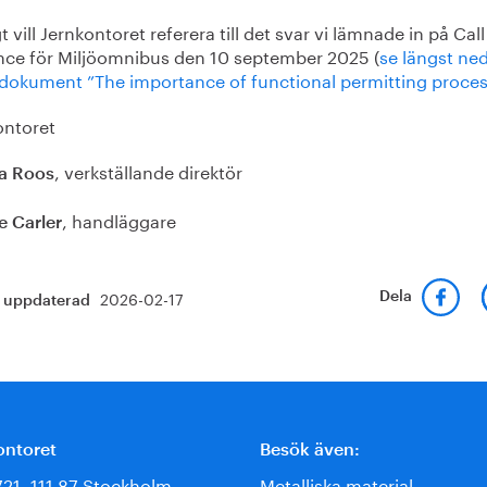
gt vill Jernkontoret referera till det svar vi lämnade in på Call
nce för Miljöomnibus den 10 september 2025 (
se längst ned
 dokument ”The importance of functional permitting proce
ontoret
, verkställande direktör
a Roos
, handläggare
e Carler
2026-02-17
Dela
t uppdaterad
ontoret
Besök även:
721, 111 87 Stockholm
Metalliska material