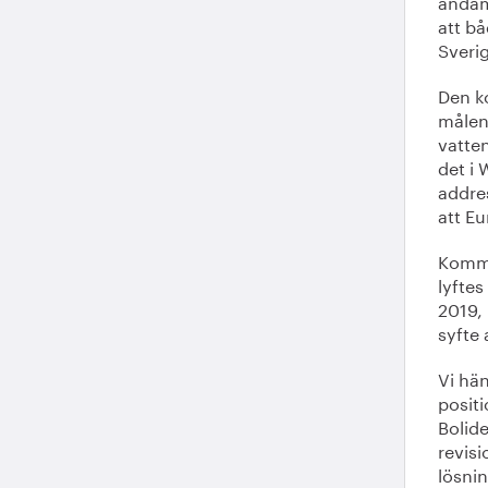
ändamå
att bå
Sveri
Den k
målen
vatte
det i 
addre
att Eu
Kommi
lyfte
2019,
syfte 
Vi hän
posit
Bolid
revisi
lösnin