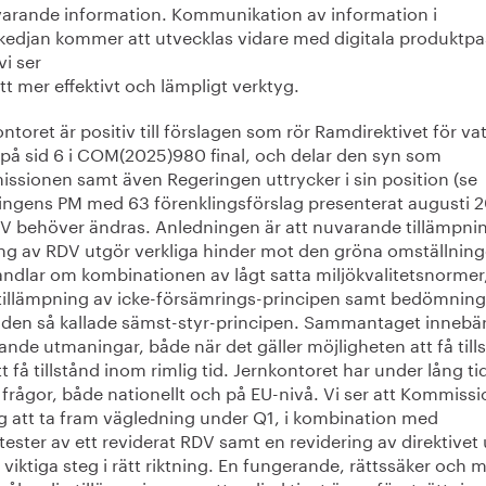
arande information. Kommunikation av information i
kedjan kommer att utvecklas vidare med digitala produktpa
vi ser
t mer effektivt och lämpligt verktyg.
ntoret är positiv till förslagen som rör Ramdirektivet för va
 på sid 6 i COM(2025)980 final, och delar den syn som
ssionen samt även Regeringen uttrycker i sin position (se
ingens PM med 63 förenklingsförslag presenterat augusti 2
DV behöver ändras. Anledningen är att nuvarande tillämpni
ing av RDV utgör verkliga hinder mot den gröna omställning
andlar om kombinationen av lågt satta miljökvalitetsnormer
t tillämpning av icke-försämrings-principen samt bedömning
t den så kallade sämst-styr-principen. Sammantaget innebär
nde utmaningar, både när det gäller möjligheten att få till
t få tillstånd inom rimlig tid. Jernkontoret har under lång tid
frågor, både nationellt och på EU-nivå. Vi ser att Kommiss
ag att ta fram vägledning under Q1, i kombination med
tester av ett reviderat RDV samt en revidering av direktivet
 viktiga steg i rätt riktning. En fungerande, rättssäker och 