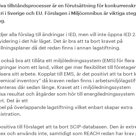
iva tillståndsprocesser är en förutsättning för konkurrenskr
ri i Sverige och EU. Förslagen i Miljöomnibus är viktiga steg 
ng.
djer alla förslag till ändringar i IED, men vill inte öppna IED 2
evidering i det här läget. Det är bra att ta bort kravet på
lningsplaner då det redan finns i annan lagstiftning.
 också bra att tillåta ett miljöledningssystem (EMS) för flera
ningar inom ett land, vilket ger mer flexibilitet till företagen
sera sitt arbete. Kopplat till EMS, är det positivt att ta bort 
emical inventory” då kraven redan finns i arbetsmiljölagsti
anteras där sedan länge. Kravet att i miljöledningssystem
sa resultat och åtgärder som hör till energiledningssystem
rt. Det är ett
l på överlappande lagstiftning vilket enbart skapar extra
istration.
positiva till förslaget att ta bort SCIP-databasen. Den är ext
ex och används inte, samtidigt som REACH redan har krav