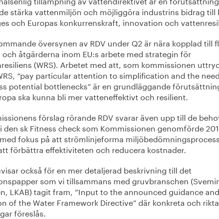
lsenlig tillämpning av vattendirektivet är en förutsättning
de stärka vattenmiljön och möjliggöra industrins bidrag till
ges och Europas konkurrenskraft, innovation och vattenresil
ommande översynen av RDV under Q2 är nära kopplad till fl
 och åtgärderna inom EU:s arbete med strategin för
nresiliens (WRS). Arbetet med att, som kommissionen uttry
WRS, “pay particular attention to simplification and the need
ss potential bottlenecks” är en grundläggande förutsättnin
ropa ska kunna bli mer vatteneffektivt och resilient.
ssionens förslag rörande RDV svarar även upp till de beh
s i den sk Fitness check som Kommissionen genomförde 201
 med fokus på att strömlinjeforma miljöbedömningsprocess
att förbättra effektiviteten och reducera kostnader.
visar också för en mer detaljerad beskrivning till det
ionspapper som vi tillsammans med gruvbranschen (Svemi
en, LKAB) tagit fram, ”Input to the announced guidance an
on of the Water Framework Directive” där konkreta och rikt
gar föreslås.