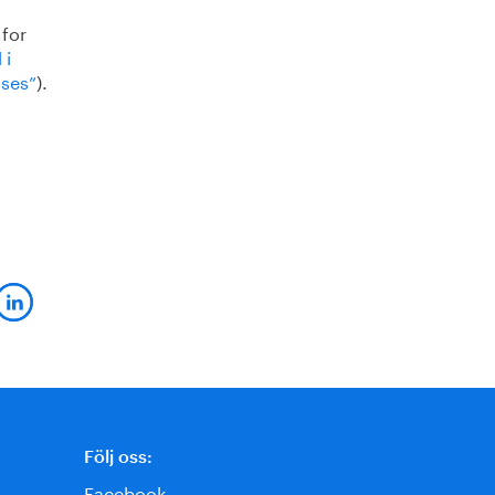
 for
 i
sses”
).
Följ oss:
Facebook