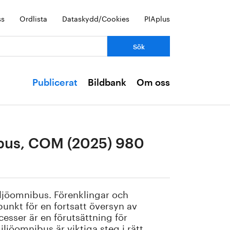
ss
Ordlista
Dataskydd/Cookies
PIAplus
Publicerat
Bildbank
Om oss
ibus, COM (2025) 980
Miljöomnibus. Förenklingar och
nkt för en fortsatt översyn av
cesser är en förutsättning för
iljöomnibus är viktiga steg i rätt