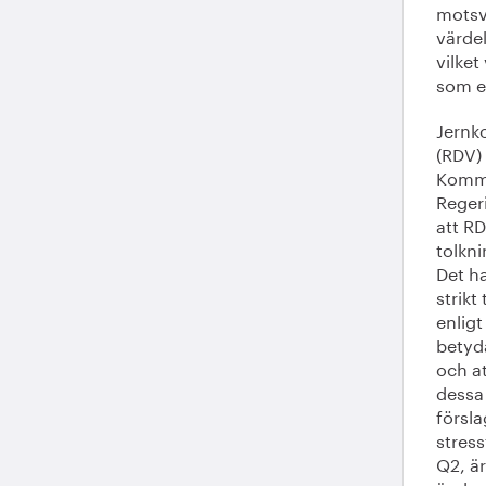
motsv
värde
vilket 
som et
Jernko
(RDV)
Kommi
Reger
att R
tolkn
Det h
strik
enlig
betyda
och at
dessa 
försl
stress
Q2, är