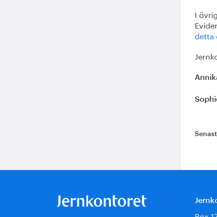
I övri
Evide
detta
Jernk
Annik
Sophi
Senas
Jernk
Box 1