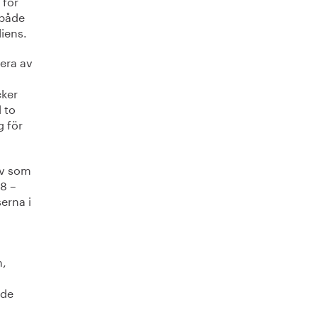
 för
 både
iens.
era av
cker
 to
g för
ov som
8 –
erna i
n,
d
ade