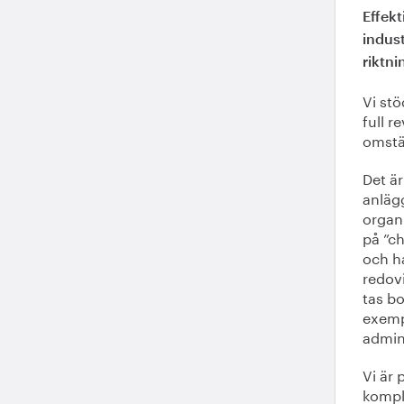
Effekt
indust
riktni
Vi stö
full r
omstäl
Det är
anlägg
organi
på ”ch
och h
redovi
tas bo
exempe
admin
Vi är 
kompl