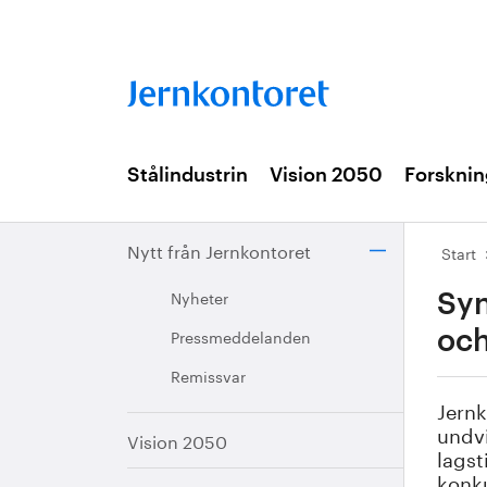
Stålindustrin
Vision 2050
Forsknin
Nytt från Jernkontoret
Start
Nyheter
Syn
Pressmeddelanden
oc
Remissvar
Jernk
undvi
Vision 2050
lagst
konku