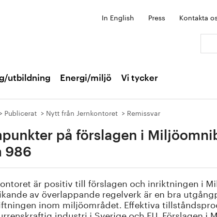
In English
Press
Kontakta o
Sök:
g/utbildning
Energi/miljö
Vi tycker
Publicerat
Nytt från Jernkontoret
Remissvar
punkter på förslagen i Miljöomn
h 986
ontoret är positiv till förslagen och inriktningen i 
kande av överlappande regelverk är en bra utgångpu
iftningen inom miljöområdet. Effektiva tillståndspro
rrenskraftig industri i Sverige och EU. Förslagen i M