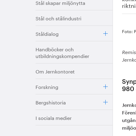
Stål skapar miljönytta
riktn
Stål och stålindustri
Foto: 
Ståldialog
Handböcker och
Remiss
utbildningskompendier
Jernk
Om Jernkontoret
Synp
Forskning
980 
Bergshistoria
Jernko
Fören
I sociala medier
utgån
miljö