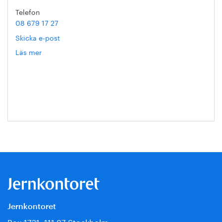
Telefon
08 679 17 27
Skicka e-post
Läs mer
om
Hanna
Escobar-
Jansson
Jernkontoret
Box 1721, 111 87 Stockholm