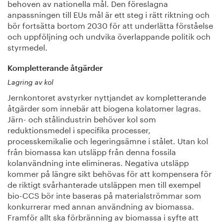
behoven av nationella mål. Den föreslagna
anpassningen till EUs mål är ett steg i rätt riktning och
bör fortsätta bortom 2030 för att underlätta förståelse
och uppföljning och undvika överlappande politik och
styrmedel.
Kompletterande åtgärder
Lagring av kol
Jernkontoret avstyrker nyttjandet av kompletterande
åtgärder som innebär att biogena kolatomer lagras.
Järn- och stålindustrin behöver kol som
reduktionsmedel i specifika processer,
processkemikalie och legeringsämne i stålet. Utan kol
från biomassa kan utsläpp från denna fossila
kolanvändning inte elimineras. Negativa utsläpp
kommer på längre sikt behövas för att kompensera för
de riktigt svårhanterade utsläppen men till exempel
bio-CCS bör inte baseras på materialströmmar som
konkurrerar med annan användning av biomassa.
Framför allt ska förbränning av biomassa i syfte att