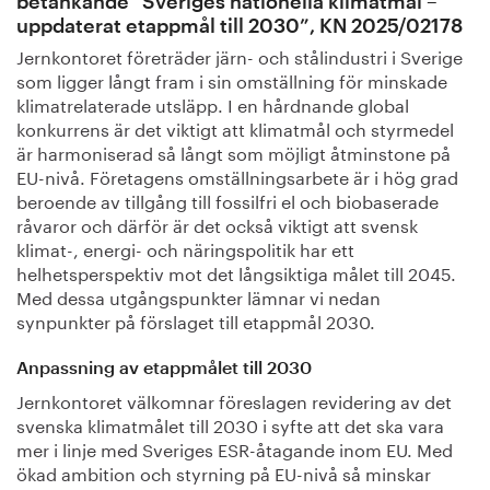
betänkande ”Sveriges nationella klimatmål –
uppdaterat etappmål till 2030”, KN 2025/02178
Jernkontoret företräder järn- och stålindustri i Sverige
som ligger långt fram i sin omställning för minskade
klimatrelaterade utsläpp. I en hårdnande global
konkurrens är det viktigt att klimatmål och styrmedel
är harmoniserad så långt som möjligt åtminstone på
EU-nivå. Företagens omställningsarbete är i hög grad
beroende av tillgång till fossilfri el och biobaserade
råvaror och därför är det också viktigt att svensk
klimat-, energi- och näringspolitik har ett
helhetsperspektiv mot det långsiktiga målet till 2045.
Med dessa utgångspunkter lämnar vi nedan
synpunkter på förslaget till etappmål 2030.
Anpassning av etappmålet till 2030
Jernkontoret välkomnar föreslagen revidering av det
svenska klimatmålet till 2030 i syfte att det ska vara
mer i linje med Sveriges ESR-åtagande inom EU. Med
ökad ambition och styrning på EU-nivå så minskar