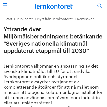
Sök
Stålindustrin
Start
Publicerat
Nytt från Jernkontoret
Remissvar
Yttrande över
Vision 2050
Miljömålsberedningens betänkande
Forskning/utbildning
”Sveriges nationella klimatmål –
uppdaterat etappmål till 2030”
Energi/miljö
Jernkontoret välkomnar en anpassning av det
Vi tycker
svenska klimatmålet till EU för att undvika
överlappande politik och styrmedel.
Publicerat
Jernkontoret avstyrker nyttjandet av
kompletterande åtgärder för att nå målet som
Bildbank
innebär att biogena kolatomer lagras istället för
att kunna användas som råvara inom industrin
Om oss
eller att utsläppsrätter i