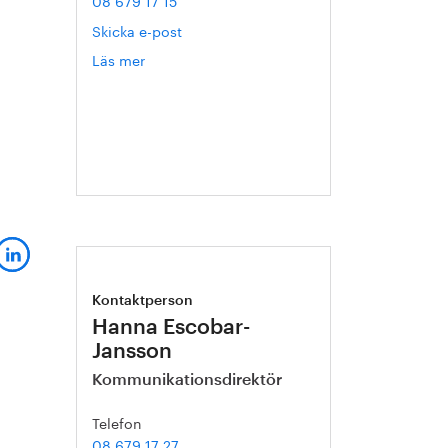
08 679 17 15
Skicka e-post
Läs mer
om
Sophie
Carler
Kontaktperson
Hanna Escobar-
Jansson
Kommunikationsdirektör
Telefon
08 679 17 27