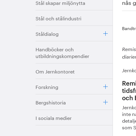
nås g
Stål skapar miljönytta
Stål och stålindustri
Bandtr
Ståldialog
Handböcker och
Remiss
utbildningskompendier
diar
Om Jernkontoret
Jernk
Remi
Forskning
tids
och 
Bergshistoria
Jernko
inte n
I sociala medier
detal
som S