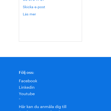
Skicka e-post
Läs mer
om
Hanna
Escobar-
Jansson
Följ oss:
Facebook
Linkedin
Youtube
¨
Här kan du anmäla dig till