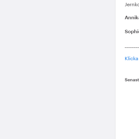
Jernk
Annik
Sophi
______
Klicka
Senas