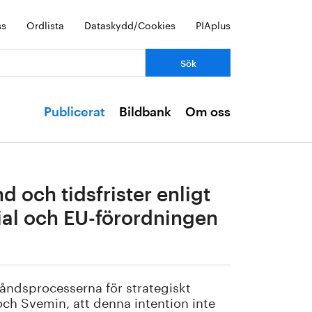
ss
Ordlista
Dataskydd/Cookies
PIAplus
Publicerat
Bildbank
Om oss
 och tidsfrister enligt
ial och EU-förordningen
tåndsprocesserna för strategiskt
 och Svemin, att denna intention inte