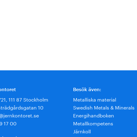
ontoret
Besök även:
721, 111 87 Stockholm
Metalliska material
trädgårdsgatan 10
Swedish Metals & Minerals
e@jernkontoret.se
Energihandboken
9 17 00
Metallkompetens
Järnkoll