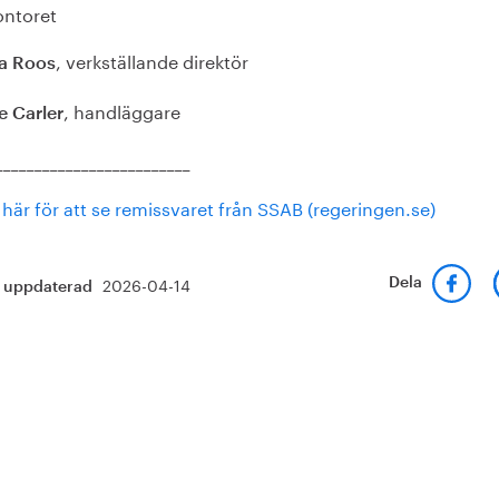
ontoret
, verkställande direktör
a Roos
, handläggare
e Carler
_________________________
 här för att se remissvaret från SSAB (regeringen.se)
2026-04-14
Dela
t uppdaterad