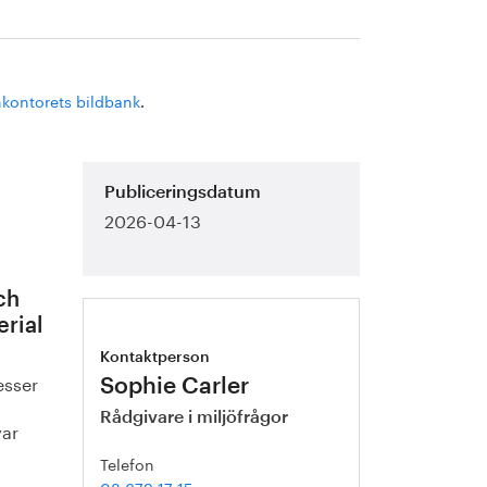
nkontorets bildbank
.
Publiceringsdatum
2026-04-13
ch
erial
Kontaktperson
esser
Sophie Carler
Rådgivare i miljöfrågor
var
Telefon