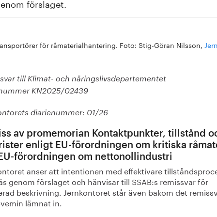
enom förslaget.
ansportörer för råmaterialhantering. Foto: Stig-Göran Nilsson,
Jer
var till Klimat- och näringslivsdepartementet
ienummer KN2025/02439
ontorets diarienummer: 01/26
ss av promemorian Kontaktpunkter, tillstånd o
frister enligt EU-förordningen om kritiska råmat
EU-förordningen om nettonollindustri
ntoret anser att intentionen med effektivare tillståndsproc
ås genom förslaget och hänvisar till SSAB:s remissvar för
jerad beskrivning. Jernkontoret står även bakom det remiss
vemin lämnat in.