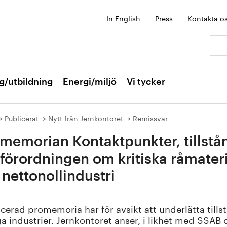
In English
Press
Kontakta o
Sök:
g/utbildning
Energi/miljö
Vi tycker
Publicerat
Nytt från Jernkontoret
Remissvar
memorian Kontaktpunkter, tillstånd
förordningen om kritiska råmater
nettonollindustri
cerad promemoria har för avsikt att underlätta tills
ga industrier. Jernkontoret anser, i likhet med SSAB