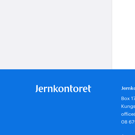
Jernk
Box 1
Kungs
offic
08 67