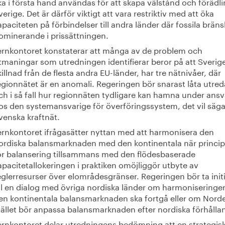
ka i första hand användas för att skapa välstånd och förädli
verige. Det är därför viktigt att vara restriktiv med att öka
apaciteten på förbindelser till andra länder där fossila bräns
ominerande i prissättningen.
ernkontoret konstaterar att många av de problem och
tmaningar som utredningen identifierar beror på att Sverige, 
killnad från de flesta andra EU-länder, har tre nätnivåer, där
egionnätet är en anomali. Regeringen bör snarast låta utre
ch i så fall hur regionnäten tydligare kan hamna under ansv
os den systemansvarige för överföringssystem, det vil säg
venska kraftnät.
ernkontoret ifrågasätter nyttan med att harmonisera den
ordiska balansmarknaden med den kontinentala när princi
ör balansering tillsammans med den flödesbaserade
apacitetallokeringen i praktiken omöjliggör utbyte av
eglerresurser över elområdesgränser. Regeringen bör ta initi
ill en dialog med övriga nordiska länder om harmonisering
en kontinentala balansmarknaden ska fortgå eller om Norde
tället bör anpassa balansmarknaden efter nordiska förhåll
ernkontoret delar utredningens bedömning att en strategis