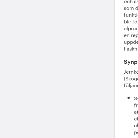
och sa
som d
funkti
blir 
elpro
en rep
uppde
flaskh
Synp
Jernk
(Skog
följan
S
f
a
e
e
p