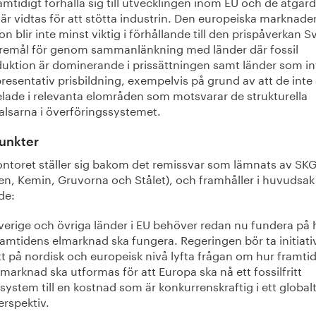
mtidigt förhålla sig till utvecklingen inom EU och de åtgär
är vidtas för att stötta industrin. Den europeiska marknade
on blir inte minst viktig i förhållande till den prispåverkan S
föremål för genom sammanlänkning med länder där fossil
duktion är dominerande i prissättningen samt länder som in
resentativ prisbildning, exempelvis på grund av att de inte 
lade i relevanta elområden som motsvarar de strukturella
alsarna i överföringssystemet.
unkter
ontoret ställer sig bakom det remissvar som lämnats av SK
en, Kemin, Gruvorna och Stålet), och framhåller i huvudsak
de:
verige och övriga länder i EU behöver redan nu fundera på 
ramtidens elmarknad ska fungera. Regeringen bör ta initiativ 
tt på nordisk och europeisk nivå lyfta frågan om hur framti
lmarknad ska utformas för att Europa ska nå ett fossilfritt
lsystem till en kostnad som är konkurrenskraftig i ett global
erspektiv.