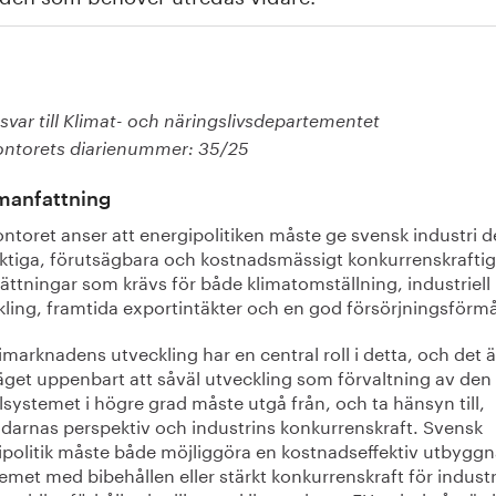
var till Klimat- och näringslivsdepartementet
ontorets diarienummer: 35/25
anfattning
ntoret anser att energipolitiken måste ge svensk industri d
iktiga, förutsägbara och kostnadsmässigt konkurrenskrafti
ättningar som krävs för både klimatomställning, industriell
kling, framtida exportintäkter och en god försörjningsförm
marknadens utveckling har en central roll i detta, och det är
äget uppenbart att såväl utveckling som förvaltning av den
lsystemet i högre grad måste utgå från, och ta hänsyn till,
darnas perspektiv och industrins konkurrenskraft. Svensk
ipolitik måste både möjliggöra en kostnadseffektiv utbygg
emet med bibehållen eller stärkt konkurrenskraft för industr