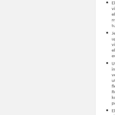
E
v
e
n
t
J
u
v
e
e
U
i
v
u
f
R
k
p
E