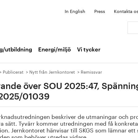
In English
Press
Kontakta o
Sök:
g/utbildning
Energi/miljö
Vi tycker
Publicerat
Nytt från Jernkontoret
Remissvar
rande över SOU 2025:47, Spänning 
2025/01039
rknadsutredningen beskriver de utmaningar och pr
ra sätt. Tyvärr kommer utredningen med få konkreta 
ion. Jernkontoret hänvisar till SKGS som lämnar ett 
den som behöver utredas vidare.