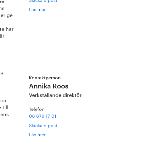
der
ns
Läs mer
om
verige
Pär
Hermerén
te har
är
GS
Kontaktperson
Annika Roos
Verkställande direktör
hur
till
Telefon
dens
08 679 17 01
Skicka e-post
t
Läs mer
om
Annika