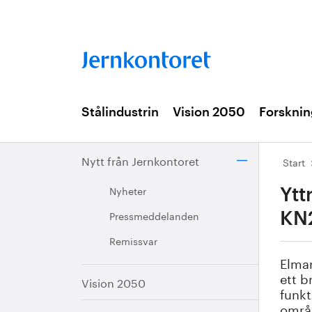
Stålindustrin
Vision 2050
Forsknin
Nytt från Jernkontoret
Start
Nyheter
Ytt
Pressmeddelanden
KN
Remissvar
Elma
ett b
Vision 2050
funkt
områ