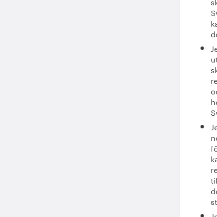
s
S
k
d
J
u
s
r
o
h
S
J
n
f
k
r
t
d
s
J