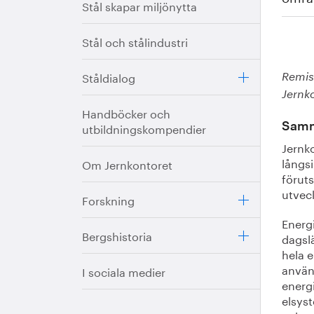
Stål skapar miljönytta
Stål och stålindustri
Ståldialog
Remiss
Jernk
Handböcker och
utbildningskompendier
Samm
Jernko
långs
Om Jernkontoret
föruts
utvec
Forskning
Energi
Bergshistoria
dagsl
hela e
använ
I sociala medier
energ
elsyst