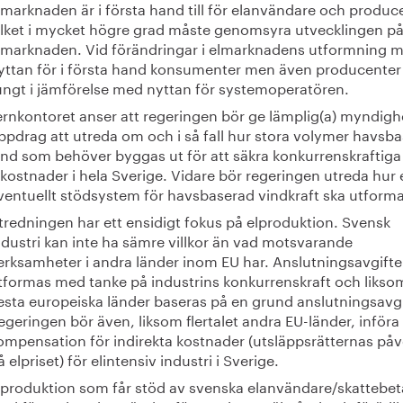
lmarknaden är i första hand till för elanvändare och produc
ilket i mycket högre grad måste genomsyra utvecklingen p
lmarknaden. Vid förändringar i elmarknadens utformning 
yttan för i första hand konsumenter men även producenter
ungt i jämförelse med nyttan för systemoperatören.
ernkontoret anser att regeringen bör ge lämplig(a) myndighe
ppdrag att utreda om och i så fall hur stora volymer havsb
ind som behöver byggas ut för att säkra konkurrenskraftiga
lkostnader i hela Sverige. Vidare bör regeringen utreda hur 
ventuellt stödsystem för havsbaserad vindkraft ska utform
tredningen har ett ensidigt fokus på elproduktion. Svensk
ndustri kan inte ha sämre villkor än vad motsvarande
erksamheter i andra länder inom EU har. Anslutningsavgifte
tformas med tanke på industrins konkurrenskraft och likso
lesta europeiska länder baseras på en grund anslutningsavgi
egeringen bör även, liksom flertalet andra EU-länder, införa
ompensation för indirekta kostnader (utsläppsrätternas på
å elpriset) för elintensiv industri i Sverige.
lproduktion som får stöd av svenska elanvändare/skattebet