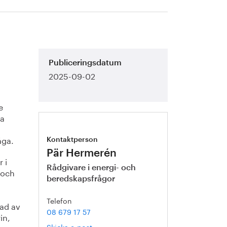
Publiceringsdatum
2025-09-02
e
ga
åga.
Kontaktperson
Pär Hermerén
 i
Rådgivare i energi- och
 och
beredskapsfrågor
Telefon
nad av
08 679 17 57
in,
Skicka e-post