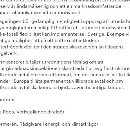
eserv är ändamålsenlig och att en marknadsomfattande
apacitetsmekanism inte är motiverad.
egeringen bör ge lämplig myndighet i uppdrag att utreda h
ya möjligheterna enligt EU-rätten att införa ett stödsystem 
cke-fossil flexibilitet kan implementeras i Sverige. Exempelvi
et ge möjlighet att på ett bättre sätt inkludera
fterfrågeflexibilitet i den strategiska reserven än i dagens
egelverk.
ernkontoret bifaller utredningens förslag om att
nergimarknadsinspektionen ska utreda hur avgiftsstrukture
illkorade avtal bör vara utformad, om det finns skäl att likt fl
änder i Europa tillåta permanenta villkorade avtal och om
illkorade avtal ska kunna erbjudas även befintliga kunder.
ontoret
 Roos, Verkställande direktör
ermerén, Rådgivare i energi- och klimatfrågor