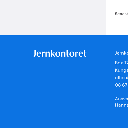
Senas
Jernk
Box 1
Kungs
offic
08 67
Ansva
Hanna