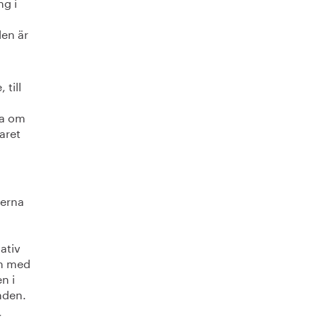
ng i
len är
till
da om
aret
a
perna
ativ
en med
n i
anden.
k