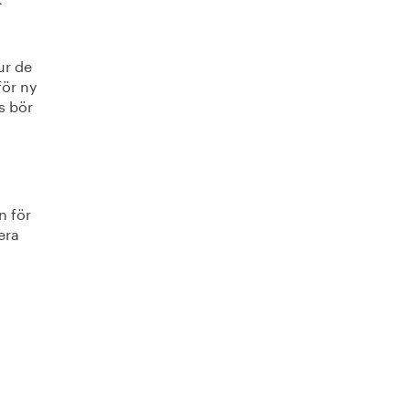
ur de
för ny
s bör
n för
era