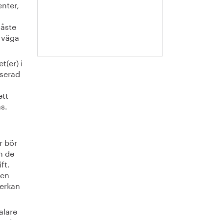
enter,
Roos
å
måste
 väga
t(er) i
aserad
ett
as.
r bör
m de
ft.
 en
verkan
alare