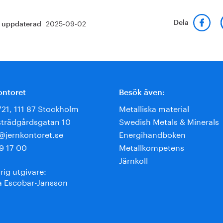
2025-09-02
Dela
t uppdaterad
ontoret
Besök även:
721, 111 87 Stockholm
Metalliska material
trädgårdsgatan 10
Swedish Metals & Minerals
e@jernkontoret.se
Energihandboken
9 17 00
Metallkompetens
Järnkoll
rig utgivare:
 Escobar-Jansson