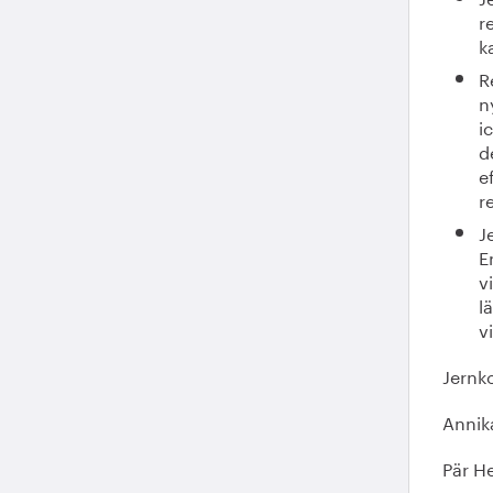
r
k
R
n
i
d
e
r
J
E
v
l
v
Jernk
Annika
Pär H