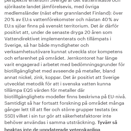
sjörikaste landet jämförelsevis, med övriga
medlemsländer (näst efter grannlandet Finland): över
20 % av EU:s vattenförekomster och nästan 40 % av
EU:s sjöar finns på svenskt territorium. Det är därför
positivt att, under de senaste dryga 20 åren som
Vattendirektivet implementerats och tillämpats i
Sverige, så har både myndigheter och
verksamhetsutövare kunnat utveckla stor kompetens
och erfarenhet på området. Jernkontoret har länge
varit engagerad i arbetet med bedömningsgrunder för
biotillgänglighet med avseende på metaller, bland
annat nickel, zink, koppar. Det är positivt att Sverige
utvecklat metodik för att i svenska vatten kunna
tillämpa EQS värden för metaller där
biotilllgänglighets-modeller finns beskrivna på EU-nivå.
Samtidigt så har fortsatt forskning på området många
gånger lett till att fler och större grupper testats (ex
SSD) vilket i sin tur gör att säkerhetsfaktorer inte
behöver användas i samma utsträckning.
Tyvärr så
beaktas inte de uppdaterade vetenskapliga