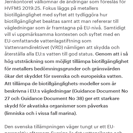
Jernkontoret välkomnar de ändringar som föreslås för
HVFMS 2019:25. Fokus läggs på metallers
biotillgänglighet med syftet att tydliggöra hur
biotillgänglighet beaktas samt att man refererar till
vägledningar som är framtagna på EU-nivå. Samtidigt
vill vi uppmärksamma kontexten och syftet med en
EU-omfattande vattenlagstiftning som
Vattenramdirektivet (VRD) nämligen att skydda och
återställa alla EU:s vatten till god status.
Genom att i så
hög utsträckning som möjligt tillämpa biotillgänglighet
för metallers bedömningsgrunder och gränsvärden
ökar det skyddet för svenska och europeiska vatten.
Att tillämpa de biotillgänglighets-modeller som är
beskrivna i EU:s vägledningar (Guidance Document No
27 och Guidance Document No 38) ger ett starkare
skydd för akvatiska organismer som påverkas
.
(limniska och i vissa fall marina)
Den svenska tillämpningen väger tungt ur ett EU-
perspektiv eftersom Sverige är det vattenrikaste och