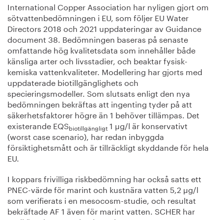
International Copper Association har nyligen gjort om
sötvattenbedömningen i EU, som följer EU Water
Directors 2018 och 2021 uppdateringar av Guidance
document 38. Bedömningen baseras på senaste
omfattande hög kvalitetsdata som innehåller både
känsliga arter och livsstadier, och beaktar fysisk-
kemiska vattenkvaliteter. Modellering har gjorts med
uppdaterade biotillgänglighets och
specieringsmodeller. Som slutsats enligt den nya
bedömningen bekräftas att ingenting tyder på att
säkerhetsfaktorer högre än 1 behöver tillämpas. Det
existerande EQS
1 µg/l är konservativt
biotillgängligt
(worst case scenario), har redan inbyggda
försiktighetsmått och är tillräckligt skyddande för hela
EU.
I koppars frivilliga riskbedömning har också satts ett
PNEC-värde för marint och kustnära vatten 5,2 µg/l
som verifierats i en mesocosm-studie, och resultat
bekräftade AF 1 även för marint vatten. SCHER har