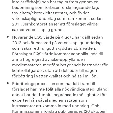
inte är förhöjd) och har tagits fram genom en
bedömning som förbiser forskningsunderlag,
toxicitets/ekotoxicitetstester, och övrigt
vetenskapligt underlag som framkommit sedan
2011. Jernkontoret anser att föreslaget värde
saknar vetenskaplig grund.
Nuvarande EQS värde på 4 µg/L har gällt sedan
2013 och är baserad på vetenskapligt underlag
som säkrar ett fullgott skydd av EU:s vatten.
Föreslaget EQS värde kommer sannolikt leda till
ännu högre grad av icke-uppfyllande i
medlemsstater, medföra betydande kostnader för
kontrollåtgärder, utan att det leder till någon
förbättring i vattenkvalitet och hälsa i miljön.
Prioriteringsprocessen som har lett fram till
förslaget har inte följt alla nödvändiga steg. Bland
annat har det funnits begränsade möjligheter för
experter från såväl medlemsstater som
intressenter att komma in med underlag. Och
Kommissionens förslag publicerades (26 oktober