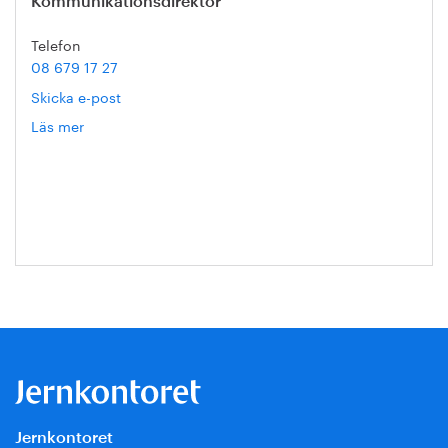
Kommunikationsdirektör
Telefon
08 679 17 27
Skicka e-post
Läs mer
om
Hanna
Escobar-
Jansson
Jernkontoret