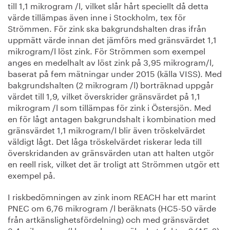
till 1,1 mikrogram /l, vilket slår hårt speciellt då detta
värde tillämpas även inne i Stockholm, tex för
Strömmen. För zink ska bakgrundshalten dras ifrån
uppmätt värde innan det jämförs med gränsvärdet 1,1
mikrogram/l löst zink. För Strömmen som exempel
anges en medelhalt av löst zink på 3,95 mikrogram/l,
baserat på fem mätningar under 2015 (källa VISS). Med
bakgrundshalten (2 mikrogram /l) borträknad uppgår
värdet till 1,9, vilket överskrider gränsvärdet på 1,1
mikrogram /l som tillämpas för zink i Östersjön. Med
en för lågt antagen bakgrundshalt i kombination med
gränsvärdet 1,1 mikrogram/l blir även tröskelvärdet
väldigt lågt. Det låga tröskelvärdet riskerar leda till
överskridanden av gränsvärden utan att halten utgör
en reell risk, vilket det är troligt att Strömmen utgör ett
exempel på.
I riskbedömningen av zink inom REACH har ett marint
PNEC om 6,76 mikrogram /l beräknats (HC5-50 värde
från artkänslighetsfördelning) och med gränsvärdet
3,4 mikrogram /l har redan en säkerhetsfaktor 2 (AF=2)