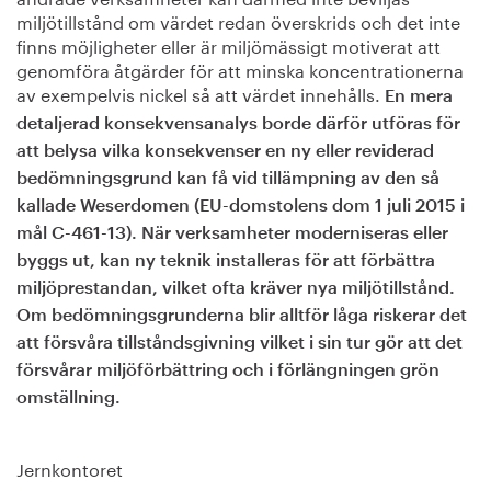
miljötillstånd om värdet redan överskrids och det inte
finns möjligheter eller är miljömässigt motiverat att
genomföra åtgärder för att minska koncentrationerna
av exempelvis nickel så att värdet innehålls.
En mera
detaljerad konsekvensanalys borde därför utföras för
att belysa vilka konsekvenser en ny eller reviderad
bedömningsgrund kan få vid tillämpning av den så
kallade Weserdomen (EU-domstolens dom 1 juli 2015 i
mål C-461-13). När verksamheter moderniseras eller
byggs ut, kan ny teknik installeras för att förbättra
miljöprestandan, vilket ofta kräver nya miljötillstånd.
Om bedömningsgrunderna blir alltför låga riskerar det
att försvåra tillståndsgivning vilket i sin tur gör att det
försvårar miljöförbättring och i förlängningen grön
omställning.
Jernkontoret