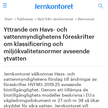
Sök
Stålindustrin
Start
Publicerat
Nytt från Jernkontoret
Remissvar
Yttrande om Havs- och
Vision 2050
vattenmyndighetens föreskrifter
Forskning/utbildning
om klassificering och
miljökvalitetsnormer avseende
Energi/miljö
ytvatten
Vi tycker
Jernkontoret välkomnar Havs- och
vattenmyndighetens förslag till ändringar av
Publicerat
föreskrifter HVFMS 2019:25 avseende
biotillgänglighet. Genom att tillämpa de
Bildbank
biotillgänglighets-modeller beskrivna i EU:s
vägledningsdokument nr 27 och nr 38 så ökar
Om oss
skyddet för våra vatten. Jernkontoret vill