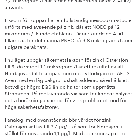
använts.
Liksom för koppar har en fullständig mesocosm-studie
utförts med avseende på zink, där ett NOEC på 12
mikrogram /l kunde etableras. Därav kunde en AF=1
tillämpas för det marina PNEC på 6,8 mikrogram /l som
tidigare beräknats.
I nuläget uppgår säkerhetsfaktorn för zink i Östersjön
till 6, då värdet 1,1 mikrogram /l är ett resultat av att
Nordsjövärdet tillämpas men med ytterligare en AF= 3.
Även med en låg bakgrundshalt adderad så erhålls ett
betydligt högre EQS än de halter som uppmätts i
Strömmen. På motsvarande vis som för koppar belyser
detta beräkningsexempel för zink problemet med för
höga säkerhetsfaktorer.
I analogi med ovanstående bör värdet för zink i
Östersjön sättas till 3,4 µg/l, så som för Nordsjön, i
stället för nuvarande 1,1 μg/l. Med den kunskap som