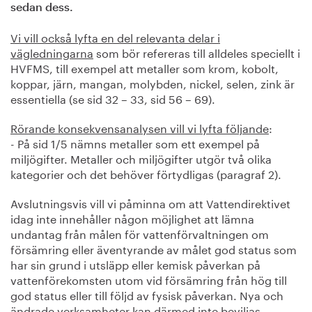
sedan dess.
Vi vill också lyfta en del relevanta delar i
vägledningarna
som bör refereras till alldeles speciellt i
HVFMS, till exempel att metaller som krom, kobolt,
koppar, järn, mangan, molybden, nickel, selen, zink är
essentiella (se sid 32 – 33, sid 56 – 69).
Rörande konsekvensanalysen vill vi lyfta följande
:
- På sid 1/5 nämns metaller som ett exempel på
miljögifter. Metaller och miljögifter utgör två olika
kategorier och det behöver förtydligas (paragraf 2).
Avslutningsvis vill vi påminna om att Vattendirektivet
idag inte innehåller någon möjlighet att lämna
undantag från målen för vattenförvaltningen om
försämring eller äventyrande av målet god status som
har sin grund i utsläpp eller kemisk påverkan på
vattenförekomsten utom vid försämring från hög till
god status eller till följd av fysisk påverkan. Nya och
ändrade verksamheter kan därmed inte beviljas