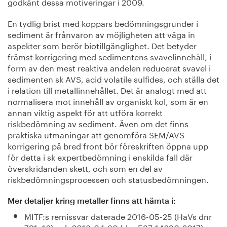
godkänt dessa motiveringar i 2009.
En tydlig brist med koppars bedömningsgrunder i
sediment är frånvaron av möjligheten att väga in
aspekter som berör biotillgänglighet. Det betyder
främst korrigering med sedimentens svavelinnehåll, i
form av den mest reaktiva andelen reducerat svavel i
sedimenten sk AVS, acid volatile sulfides, och ställa det
i relation till metallinnehållet. Det är analogt med att
normalisera mot innehåll av organiskt kol, som är en
annan viktig aspekt för att utföra korrekt
riskbedömning av sediment. Även om det finns
praktiska utmaningar att genomföra SEM/AVS
korrigering på bred front bör föreskriften öppna upp
för detta i sk expertbedömning i enskilda fall där
överskridanden skett, och som en del av
riskbedömningsprocessen och statusbedömningen.
Mer detaljer kring metaller finns att hämta i:
MITF:s remissvar daterade 2016-05-25 (HaVs dnr
791–16) och 2018-04-30 (dnr 537-14690-2017),