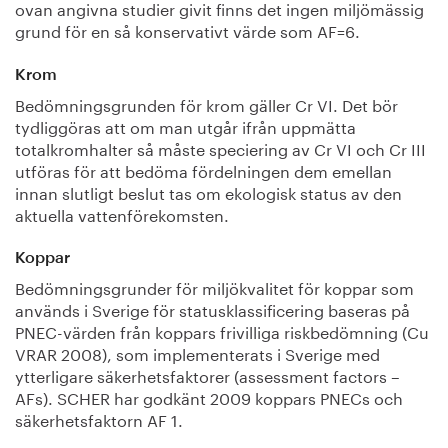
ovan angivna studier givit finns det ingen miljömässig
grund för en så konservativt värde som AF=6.
Krom
Bedömningsgrunden för krom gäller Cr VI. Det bör
tydliggöras att om man utgår ifrån uppmätta
totalkromhalter så måste speciering av Cr VI och Cr III
utföras för att bedöma fördelningen dem emellan
innan slutligt beslut tas om ekologisk status av den
aktuella vattenförekomsten.
Koppar
Bedömningsgrunder för miljökvalitet för koppar som
används i Sverige för statusklassificering baseras på
PNEC-värden från koppars frivilliga riskbedömning (Cu
VRAR 2008), som implementerats i Sverige med
ytterligare säkerhetsfaktorer (assessment factors –
AFs). SCHER har godkänt 2009 koppars PNECs och
säkerhetsfaktorn AF 1.