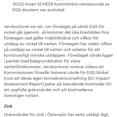
2022) innan SCHEER kommitténs remissrunda av
EQS dossiern var avslutad.
Jernkontoret ser att, om förslaget på sänkt EQS för
nickel går igenom, så kommer det öka kravbilden hos
företagen vad gäller miljötillstånd och villkor för
utsläpp av nickel till vatten. Företagen har redan villkor
på utsläpp av nickel till vatten och arbetar för att
kontinuerligt minska utsläppen. Föreslaget värde ligger
i paritet med bakgrundshalter för vissa
vattenförekomster. Jernkontoret noterar vidare att
Kommissionen föreslår halverat värde för EQS Nickel
trots att deras egen konsekvensutredning (EC Impact
Assessment Report) pekar på betydande kostnader för
att uppfylla gränsvärdet och att kostnaderna
överstiger nyttan.
Zink
Gränsvärdet för zink i Östersjön har satts väldigt lågt,