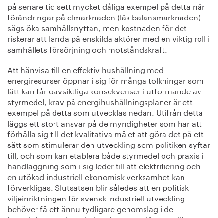
på senare tid sett mycket dåliga exempel på detta när
förändringar på elmarknaden (läs balansmarknaden)
sägs öka samhällsnyttan, men kostnaden för det
riskerar att landa på enskilda aktörer med en viktig roll i
samhällets försörjning och motståndskraft.
Att hänvisa till en effektiv hushållning med
energiresurser öppnar i sig för många tolkningar som
lätt kan får oavsiktliga konsekvenser i utformande av
styrmedel, krav på energihushållningsplaner är ett
exempel på detta som utvecklas nedan. Utifrån detta
läggs ett stort ansvar på de myndigheter som har att
förhålla sig till det kvalitativa målet att göra det på ett
sätt som stimulerar den utveckling som politiken syftar
till, och som kan etablera både styrmedel och praxis i
handläggning som i sig leder till att elektrifiering och
en utökad industriell ekonomisk verksamhet kan
förverkligas. Slutsatsen blir således att en politisk
viljeinriktningen för svensk industriell utveckling
behöver få ett ännu tydligare genomslag i de