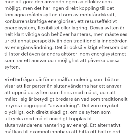
med att göra den användningen så effektiv som
möjligt, men det har ingen direkt koppling till det
förslagna målets syften i form av motståndskraft,
konkurrenskraftiga energipriser, ett resurseffektivt
energisystem, flexibilitet eller lagring. Dessa syften är
helt klart viktiga och behöver hanteras, men måste ses
ur ett annat perspektiv än den traditionella innebörden
av energianvändning. Det är också viktigt eftersom det
till stor del även är andra aktörer inom energisystemet
som har ett ansvar och möjlighet att påverka dessa
syften.
Vi efterfrågar därför en målformulering som bättre
visar att fler parter än slutanvändarna har ett ansvar
att uppnå de syften som finns med målet, och att
målet i sig är betydligt bredare än vad som traditionellt
inryms i begreppet ”användning”. Det vore mycket
olyckligt, och direkt skadligt, om de syften som
uttrycks med målet ensidigt kopplas till
slutanvändarens hantering av energi. Ett alternativt
mål kan till exempel innebära att hitta ett bättre ord