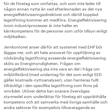
för de företag som omfattas, och som inte leder till
någon annan nytta än vad efterlevnaden av det nya
energieffektiviseringsdirektivet och därtill kopplad
lagstiftning kommer att medföra. Energieffektivisering
inom industriprocesser är inte heller en
kärnkompetens för de personer som utför tillsyn enligt
miljöbalken.
Jernkontoret anser därför att systemet med EHP bör
läggas ner, och att hela ansvaret för uppföljning av
nödvändig lagstiftning avseende energieffektivisering
sköts av Energimyndigheten. Frågan om
energieffektivisering ska inte vara en del i fråga om
miljötillstånd (med undantag för det som enligt EED
gäller kostnads-nyttoanalyser), utan hanteras fullt
tillräckligt i den specifika lagstiftning som finns på
området. Utöver detta kan snarare övervägas
styrmedel som underlättar för företag att upprätthålla
kompetens och att samverka med övriga samhälle och
andra sektorer för exempelvis tillvaratagande av