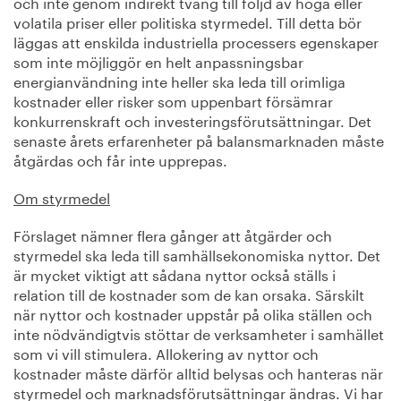
och inte genom indirekt tvång till följd av höga eller
volatila priser eller politiska styrmedel. Till detta bör
läggas att enskilda industriella processers egenskaper
som inte möjliggör en helt anpassningsbar
energianvändning inte heller ska leda till orimliga
kostnader eller risker som uppenbart försämrar
konkurrenskraft och investeringsförutsättningar. Det
senaste årets erfarenheter på balansmarknaden måste
åtgärdas och får inte upprepas.
Om styrmedel
Förslaget nämner flera gånger att åtgärder och
styrmedel ska leda till samhällsekonomiska nyttor. Det
är mycket viktigt att sådana nyttor också ställs i
relation till de kostnader som de kan orsaka. Särskilt
när nyttor och kostnader uppstår på olika ställen och
inte nödvändigtvis stöttar de verksamheter i samhället
som vi vill stimulera. Allokering av nyttor och
kostnader måste därför alltid belysas och hanteras när
styrmedel och marknadsförutsättningar ändras. Vi har