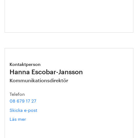
Hermerén
Kontaktperson
Hanna Escobar-Jansson
Kommunikationsdirektör
Telefon
08 679 17 27
Skicka e-post
Läs mer
om
Hanna
Escobar-
Jansson