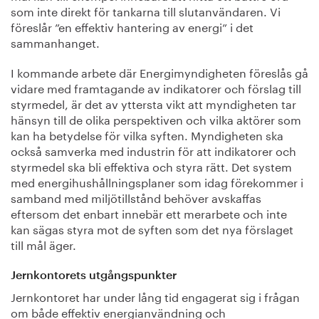
som inte direkt för tankarna till slutanvändaren. Vi
föreslår ”en effektiv hantering av energi” i det
sammanhanget.
I kommande arbete där Energimyndigheten föreslås gå
vidare med framtagande av indikatorer och förslag till
styrmedel, är det av yttersta vikt att myndigheten tar
hänsyn till de olika perspektiven och vilka aktörer som
kan ha betydelse för vilka syften. Myndigheten ska
också samverka med industrin för att indikatorer och
styrmedel ska bli effektiva och styra rätt. Det system
med energihushållningsplaner som idag förekommer i
samband med miljötillstånd behöver avskaffas
eftersom det enbart innebär ett merarbete och inte
kan sägas styra mot de syften som det nya förslaget
till mål äger.
Jernkontorets utgångspunkter
Jernkontoret har under lång tid engagerat sig i frågan
om både effektiv energianvändning och