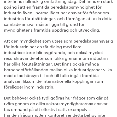
inte finns i tillräcklig omfattning idag. Det finns en stark
poäng i att en framtida beredskapsmyndighet för
industrin även i normalläget har ansvar för frågor om
industrins förutsättningar, och förmågan att axla detta
samlade ansvar måste ligga till grund för
myndighetens framtida uppdrag och utveckling.
Att den myndighet som utses som beredskapsansvarig
för industrin har en tät dialog med flera
industrisektorer blir avgörande, och också mycket
resurskrävande eftersom olika grenar inom industrin
har olika förutsättningar. Det finns också många
beroendeförhållanden mellan olika industrigrenar vilka
måste tas hänsyn till och till fullo ingå i framtida
analyser, liksom de internationella kopplingar som
föreligger inom industrin.
Det behöver också tydliggöras hur frågor som går på
tvärs genom de olika sektorsmyndigheternas ansvar
tas omhand på ett effektivt sätt, exempelvis
handelsfrågorna. Jernkontoret ser detta behov inte