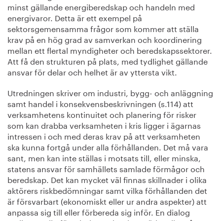
minst gällande energiberedskap och handeln med
energivaror. Detta är ett exempel på
sektorsgemensamma frågor som kommer att ställa
krav på en hög grad av samverkan och koordinering
mellan ett flertal myndigheter och beredskapssektorer.
Att få den strukturen på plats, med tydlighet gällande
ansvar för delar och helhet är av yttersta vikt.
Utredningen skriver om industri, bygg- och anläggning
samt handel i konsekvensbeskrivningen (s.114) att
verksamhetens kontinuitet och planering för risker
som kan drabba verksamheten i kris ligger i ägarnas
intressen i och med deras krav på att verksamheten
ska kunna fortgå under alla förhållanden. Det må vara
sant, men kan inte ställas i motsats till, eller minska,
statens ansvar för samhällets samlade förmågor och
beredskap. Det kan mycket väl finnas skillnader i olika
aktörers riskbedömningar samt vilka förhållanden det
är försvarbart (ekonomiskt eller ur andra aspekter) att
anpassa sig till eller förbereda sig inför. En dialog