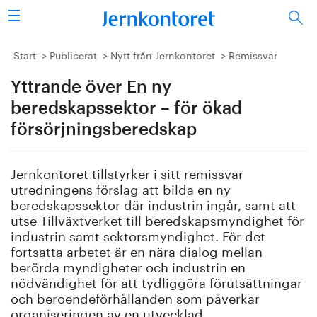
Sök
Stålindustrin
Start
Publicerat
Nytt från Jernkontoret
Remissvar
Yttrande över En ny
Vision 2050
beredskapssektor – för ökad
Forskning/utbildning
försörjningsberedskap
Energi/miljö
Jernkontoret tillstyrker i sitt remissvar
utredningens förslag att bilda en ny
Vi tycker
beredskapssektor där industrin ingår, samt att
utse Tillväxtverket till beredskapsmyndighet för
Publicerat
industrin samt sektorsmyndighet. För det
fortsatta arbetet är en nära dialog mellan
berörda myndigheter och industrin en
Bildbank
nödvändighet för att tydliggöra förutsättningar
och beroendeförhållanden som påverkar
Om oss
organiseringen av en utvecklad