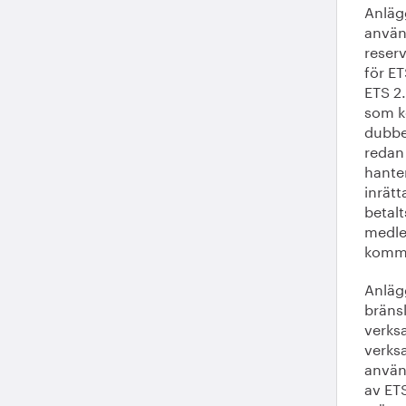
Anlägg
använ
reserv
för E
ETS 2.
som k
dubbe
redan
hante
inrätt
betalt
medle
kommis
Anläg
bräns
verksa
verks
använ
av ETS