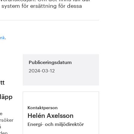
 system för ersättning för dessa
ank
.
Publiceringsdatum
2024-03-12
tt
släpp
Kontaktperson
de
Helén Axelsson
rsöker
å
Energi- och miljödirektör
 den