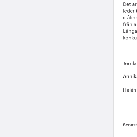
Det är
leder 
stålin
från a
Långa
konku
Jernk
Annik
Helén
Senas