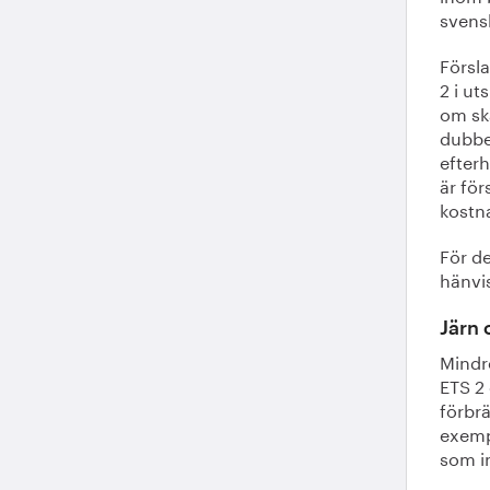
svens
Försla
2 i ut
om ska
dubbel
efter
är för
kostn
För d
hänvis
Järn 
Mindr
ETS 2 
förbrä
exempe
som i