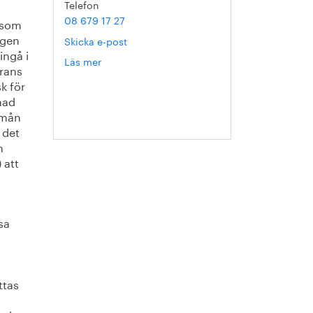
Telefon
08 679 17 27
n som
ngen
Skicka e-post
ingå i
Läs mer
om
erans
Hanna
k för
Escobar-
nad
Jansson
 mån
 det
m
 att
sa
ttas