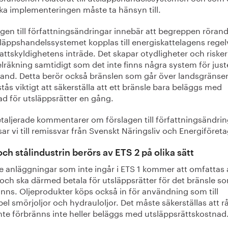
ka implementeringen måste ta hänsyn till.
gen till författningsändringar innebär att begreppen röran
släppshandelssystemet kopplas till energiskattelagens regel
ttskyldighetens inträde. Det skapar otydligheter och risker
räkning samtidigt som det inte finns några system för juste
hand. Detta berör också bränslen som går över landsgränser
stås viktigt att säkerställa att ett bränsle bara beläggs med
ad för utsläppsrätter en gång.
etaljerade kommentarer om förslagen till författningsändrin
ar vi till remissvar från Svenskt Näringsliv och Energiföret
och stålindustrin berörs av ETS 2 på olika sätt
e anläggningar som inte ingår i ETS 1 kommer att omfattas 
och ska därmed betala för utsläppsrätter för det bränsle s
nns. Oljeprodukter köps också in för användning som till
l smörjoljor och hydrauloljor. Det måste säkerställas att r
nte förbränns inte heller beläggs med utsläppsrättskostnad