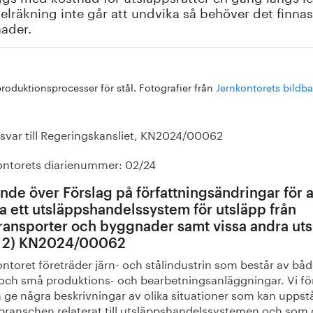
lräkning inte går att undvika så behöver det finnas
ader.
produktionsprocesser för stål. Fotografier från
Jernkontorets bildb
svar till Regeringskansliet, KN2024/00062
ontorets diarienummer: 02/24
ande över Förslag på författningsändringar för a
ra ett utsläppshandelssystem för utsläpp från
ransporter och byggnader samt vissa andra ut
 2) KN2024/00062
ntoret företräder järn- och stålindustrin som består av bå
 och små produktions- och bearbetningsanläggningar. Vi fö
 ge några beskrivningar av olika situationer som kan uppst
branschen relaterat till utsläppshandelssystemen och som