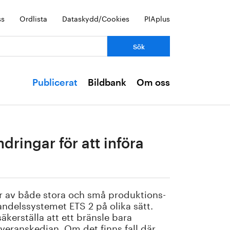
ss
Ordlista
Dataskydd/Cookies
PIAplus
Publicerat
Bildbank
Om oss
dringar för att införa
år av både stora och små produktions-
delssystemet ETS 2 på olika sätt.
äkerställa att ett bränsle bara
veranskedjan. Om det finns fall där