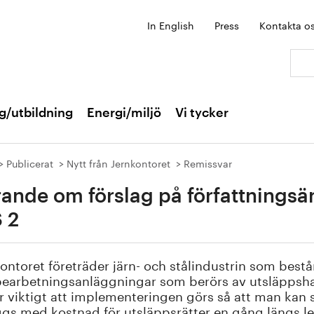
In English
Press
Kontakta o
Sök:
g/utbildning
Energi/miljö
Vi tycker
Publicerat
Nytt från Jernkontoret
Remissvar
rande om förslag på författningsän
 2
ontoret företräder järn- och stålindustrin som best
earbetningsanläggningar som berörs av utsläppshan
r viktigt att implementeringen görs så att man kan s
gs med kostnad för utsläppsrätter en gång längs le