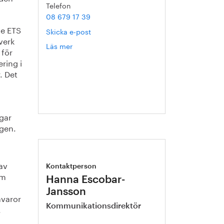
Telefon
08 679 17 39
de ETS
Skicka e-post
verk
Läs mer
om
 för
Helén
ring i
Axelsson
. Det
gar
agen.
av
Kontaktperson
om
Hanna Escobar-
Jansson
åvaror
Kommunikationsdirektör
.