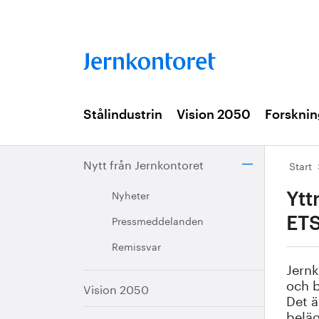
Stålindustrin
Vision 2050
Forsknin
Nytt från Jernkontoret
Start
Nyheter
Ytt
Pressmeddelanden
ETS
Remissvar
Jernk
och b
Vision 2050
Det ä
beläg