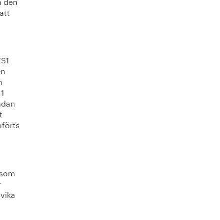
a den
att
TS1
en
h
 1
sådan
t
mförts
r som
r
vika