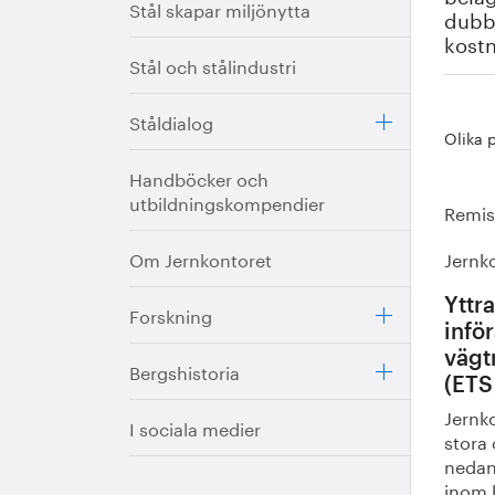
Stål skapar miljönytta
dubbe
kostn
Stål och stålindustri
Ståldialog
Olika 
Handböcker och
utbildningskompendier
Remis
Om Jernkontoret
Jernk
Yttr
Forskning
infö
vägt
Bergshistoria
(ETS
Jernko
I sociala medier
stora
nedan
inom 