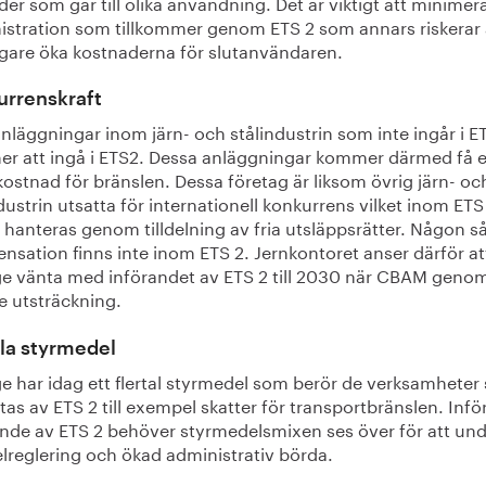
r som går till olika användning. Det är viktigt att minimer
istration som tillkommer genom ETS 2 som annars riskerar 
ligare öka kostnaderna för slutanvändaren.
urrenskraft
läggningar inom järn- och stålindustrin som inte ingår i E
r att ingå i ETS2. Dessa anläggningar kommer därmed få 
ostnad för bränslen. Dessa företag är liksom övrig järn- oc
dustrin utsatta för internationell konkurrens vilket inom ETS
ls hanteras genom tilldelning av fria utsläppsrätter. Någon 
nsation finns inte inom ETS 2. Jernkontoret anser därför at
ge vänta med införandet av ETS 2 till 2030 när CBAM geno
re utsträckning.
la styrmedel
ge har idag ett flertal styrmedel som berör de verksamhete
as av ETS 2 till exempel skatter för transportbränslen. Infö
ande av ETS 2 behöver styrmedelsmixen ses över för att und
lreglering och ökad administrativ börda.