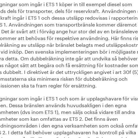
ningar som ingår i ETS 1 köper in till exempel diesel som
ds dels för transporter, dels för reservkraft. Användninge
kraft ingår i ETS 1 och dessa utsläpp redovisas i rapporteri
TS 1. Användningen som transportbränsle kommer däremot 
 Det är svårt att i förväg ange hur stor del av en bränslelev
ommer att behövas för respektive användning. Här finns ris
lräkning av utsläpp när bränslet belagts med utsläppskost
 vid inköp. Den svenska implementeringen bör i möjligaste
ra detta. Om dubbelräkning inte går att undvika så behöver
as något sätt att begära och få ersättning för kostnader so
s dubbelt. I direktivet är det uttryckligen angivet i art 30f (5)
msstaterna ska minimera risken för dubbelräkning och
sionen ska ta fram regler för ersättning.
gningar som ingår i ETS 1 och som är upplagshavare för vis
len. Dessa bränslen används huvudsakligen i den egna
mheten (dvs inom ETS 1), men säljs också vidare till andra
amheter som kan omfattas av ETS 2. Det finns även
dningsområden i den egna verksamheten som också omfa
 2. I detta fall behöver upplagshavaren ha kontroll på vilka