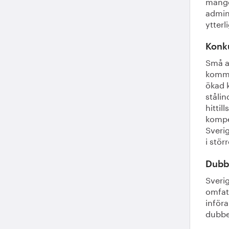
mängde
admin
ytter
Konk
Små an
komme
ökad k
stålin
hittil
kompe
Sveri
i stör
Dubb
Sveri
omfatt
inför
dubbe