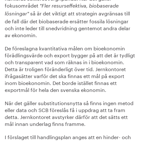
fokusområdet
"Fler resurseffektiva, biobaserade
så är det viktigt att strategin avgränsas till
lösningar"
de fall där det biobaserade ersätter fossila lösningar
och inte leder till snedvridning gentemot andra delar
av ekonomin.
De föreslagna kvantitativa målen om bioekonomin
förädlingsvärde och export bygger på att det är tydligt
och transparent vad som räknas in i bioekonomin.
Detta är troligen föränderligt över tid. Jernkontoret
ifrågasätter varför det ska finnas ett mål på export
inom bioekonomin. Det borde istället finnas ett
exportmål för hela den svenska ekonomin.
När det gäller substitutionsnytta så finns ingen metod
eller data och SCB föreslås få i uppdrag att ta fram
detta. Jernkontoret avstyrker därför att det sätts ett
mål innan underlag finns framme.
I förslaget till handlingsplan anges att en hinder- och