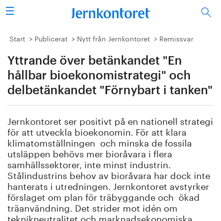
Sök
Stålindustrin
Start
Publicerat
Nytt från Jernkontoret
Remissvar
Yttrande över betänkandet "En
Vision 2050
hållbar bioekonomistrategi" och
Forskning/utbildning
delbetänkandet "Förnybart i tanken"
Energi/miljö
Jernkontoret ser positivt på en nationell strategi
för att utveckla bioekonomin. För att klara
Vi tycker
klimatomställningen och minska de fossila
utsläppen behövs mer bioråvara i flera
Publicerat
samhällssektorer, inte minst industrin.
Stålindustrins behov av bioråvara har dock inte
hanterats i utredningen. Jernkontoret avstyrker
Bildbank
förslaget om plan för träbyggande och ökad
träanvändning. Det strider mot idén om
Om oss
teknikneutralitet och marknadsekonomiska