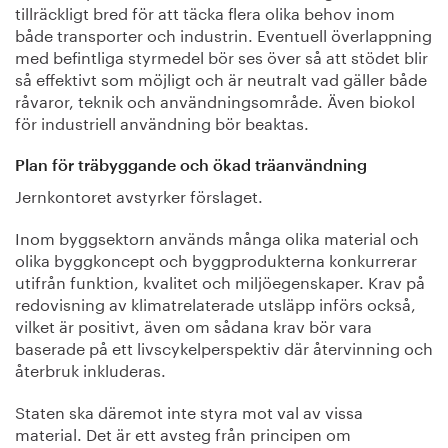
tillräckligt bred för att täcka flera olika behov inom
både transporter och industrin. Eventuell överlappning
med befintliga styrmedel bör ses över så att stödet blir
så effektivt som möjligt och är neutralt vad gäller både
råvaror, teknik och användningsområde. Även biokol
för industriell användning bör beaktas.
Plan för träbyggande och ökad träanvändning
Jernkontoret avstyrker förslaget.
Inom byggsektorn används många olika material och
olika byggkoncept och byggprodukterna konkurrerar
utifrån funktion, kvalitet och miljöegenskaper. Krav på
redovisning av klimatrelaterade utsläpp införs också,
vilket är positivt, även om sådana krav bör vara
baserade på ett livscykelperspektiv där återvinning och
återbruk inkluderas.
Staten ska däremot inte styra mot val av vissa
material. Det är ett avsteg från principen om