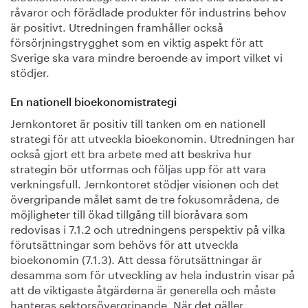
råvaror och förädlade produkter för industrins behov
är positivt. Utredningen framhåller också
försörjningstrygghet som en viktig aspekt för att
Sverige ska vara mindre beroende av import vilket vi
stödjer.
En nationell bioekonomistrategi
Jernkontoret är positiv till tanken om en nationell
strategi för att utveckla bioekonomin. Utredningen har
också gjort ett bra arbete med att beskriva hur
strategin bör utformas och följas upp för att vara
verkningsfull. Jernkontoret stödjer visionen och det
övergripande målet samt de tre fokusområdena, de
möjligheter till ökad tillgång till bioråvara som
redovisas i 7.1.2 och utredningens perspektiv på vilka
förutsättningar som behövs för att utveckla
bioekonomin (7.1.3). Att dessa förutsättningar är
desamma som för utveckling av hela industrin visar på
att de viktigaste åtgärderna är generella och måste
hanteras sektorsövergripande. När det gäller