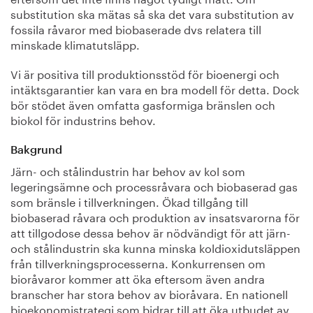
substitution ska mätas så ska det vara substitution av
fossila råvaror med biobaserade dvs relatera till
minskade klimatutsläpp.
Vi är positiva till produktionsstöd för bioenergi och
intäktsgarantier kan vara en bra modell för detta. Dock
bör stödet även omfatta gasformiga bränslen och
biokol för industrins behov.
Bakgrund
Järn- och stålindustrin har behov av kol som
legeringsämne och processråvara och biobaserad gas
som bränsle i tillverkningen. Ökad tillgång till
biobaserad råvara och produktion av insatsvarorna för
att tillgodose dessa behov är nödvändigt för att järn-
och stålindustrin ska kunna minska koldioxidutsläppen
från tillverkningsprocesserna. Konkurrensen om
bioråvaror kommer att öka eftersom även andra
branscher har stora behov av bioråvara. En nationell
bioekonomistrategi som bidrar till att öka utbudet av