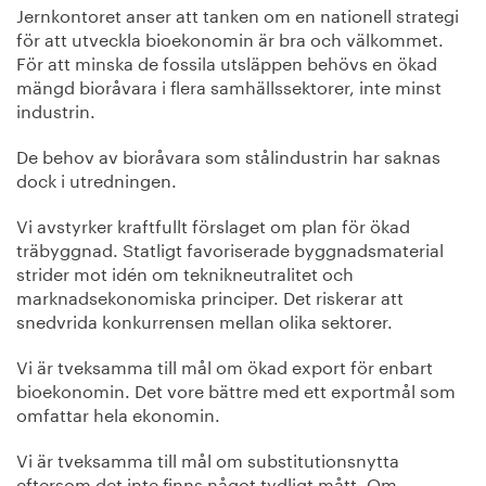
Jernkontoret anser att tanken om en nationell strategi
för att utveckla bioekonomin är bra och välkommet.
För att minska de fossila utsläppen behövs en ökad
mängd bioråvara i flera samhällssektorer, inte minst
industrin.
De behov av bioråvara som stålindustrin har saknas
dock i utredningen.
Vi avstyrker kraftfullt förslaget om plan för ökad
träbyggnad. Statligt favoriserade byggnadsmaterial
strider mot idén om teknikneutralitet och
marknadsekonomiska principer. Det riskerar att
snedvrida konkurrensen mellan olika sektorer.
Vi är tveksamma till mål om ökad export för enbart
bioekonomin. Det vore bättre med ett exportmål som
omfattar hela ekonomin.
Vi är tveksamma till mål om substitutionsnytta
eftersom det inte finns något tydligt mått. Om