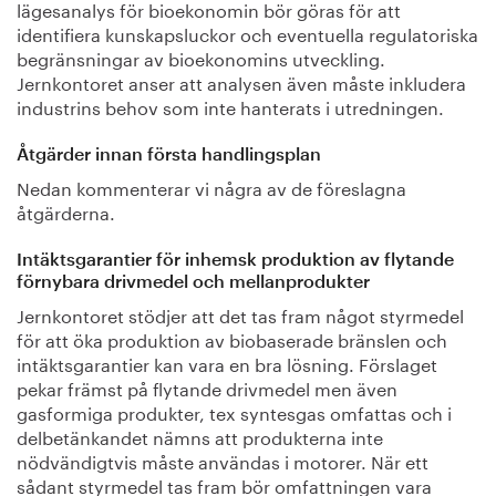
lägesanalys för bioekonomin bör göras för att
identifiera kunskapsluckor och eventuella regulatoriska
begränsningar av bioekonomins utveckling.
Jernkontoret anser att analysen även måste inkludera
industrins behov som inte hanterats i utredningen.
Åtgärder innan första handlingsplan
Nedan kommenterar vi några av de föreslagna
åtgärderna.
Intäktsgarantier för inhemsk produktion av flytande
förnybara drivmedel och mellanprodukter
Jernkontoret stödjer att det tas fram något styrmedel
för att öka produktion av biobaserade bränslen och
intäktsgarantier kan vara en bra lösning. Förslaget
pekar främst på flytande drivmedel men även
gasformiga produkter, tex syntesgas omfattas och i
delbetänkandet nämns att produkterna inte
nödvändigtvis måste användas i motorer. När ett
sådant styrmedel tas fram bör omfattningen vara