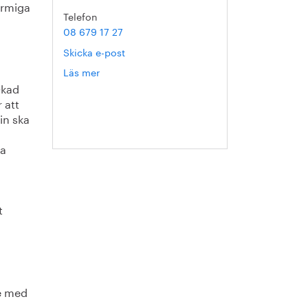
ormiga
Telefon
08 679 17 27
Skicka e-post
Läs mer
om
Hanna
Ökad
Escobar-
 att
Jansson
in ska
ra
t
te med