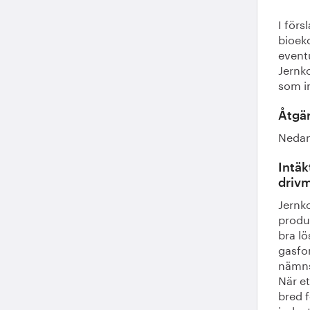
I förs
bioek
event
Jernk
som i
Åtgär
Nedan
Intäk
driv
Jernko
produ
bra l
gasfo
nämns
När et
bred f
indust