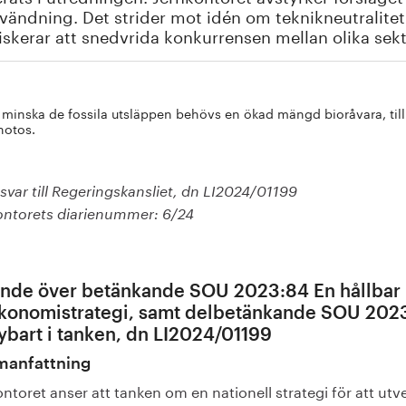
vändning. Det strider mot idén om teknikneutralit
iskerar att snedvrida konkurrensen mellan olika sekt
t minska de fossila utsläppen behövs en ökad mängd bioråvara, till e
hotos.
var till Regeringskansliet, dn LI2024/01199
ontorets diarienummer: 6/24
ande över betänkande SOU 2023:84 En hållbar
konomistrategi, samt delbetänkande SOU 202
ybart i tanken, dn LI2024/01199
anfattning
ntoret anser att tanken om en nationell strategi för att utv