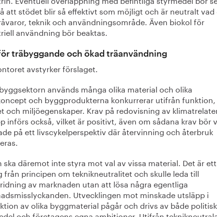
å att stödet blir så effektivt som möjligt och är neutralt vad 
råvaror, teknik och användningsområde. Även biokol för
riell användning bör beaktas.
för träbyggande och ökad träanvändning
ntoret avstyrker förslaget.
byggsektorn används många olika material och olika
oncept och byggprodukterna konkurrerar utifrån funktion,
et och miljöegenskaper. Krav på redovisning av klimatrelat
p införs också, vilket är positivt, även om sådana krav bör 
de på ett livscykelperspektiv där återvinning och återbruk
eras.
 ska däremot inte styra mot val av vissa material. Det är ett
 från principen om teknikneutralitet och skulle leda till
ridning av marknaden utan att lösa några egentliga
adsmisslyckanden. Utvecklingen mot minskade utsläpp i
tion av olika byggmaterial pågår och drivs av både politis
edel och företagens egna ambitioner. Utifrån teknikneutral