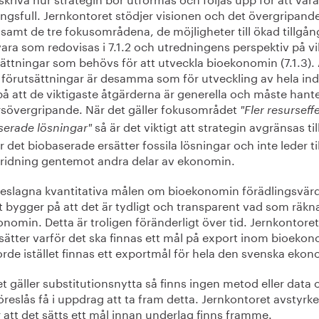
ngsfull. Jernkontoret stödjer visionen och det övergripand
samt de tre fokusområdena, de möjligheter till ökad tillgång 
ara som redovisas i 7.1.2 och utredningens perspektiv på vi
ättningar som behövs för att utveckla bioekonomin (7.1.3). 
 förutsättningar är desamma som för utveckling av hela ind
på att de viktigaste åtgärderna är generella och måste hant
rsövergripande. När det gäller fokusområdet
"Fler resurseff
så är det viktigt att strategin avgränsas til
serade lösningar"
är det biobaserade ersätter fossila lösningar och inte leder til
ridning gentemot andra delar av ekonomin.
reslagna kvantitativa målen om bioekonomin förädlingsvär
 bygger på att det är tydligt och transparent vad som räkna
nomin. Detta är troligen föränderligt över tid. Jernkontoret
sätter varför det ska finnas ett mål på export inom bioekon
rde istället finnas ett exportmål för hela den svenska ekon
t gäller substitutionsnytta så finns ingen metod eller data 
reslås få i uppdrag att ta fram detta. Jernkontoret avstyrke
 att det sätts ett mål innan underlag finns framme.