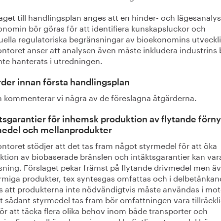
laget till handlingsplan anges att en hinder- och lägesanalys
onomin bör göras för att identifiera kunskapsluckor och
uella regulatoriska begränsningar av bioekonomins utveckl
ontoret anser att analysen även måste inkludera industrins
nte hanterats i utredningen.
der innan första handlingsplan
 kommenterar vi några av de föreslagna åtgärderna.
tsgarantier för inhemsk produktion av flytande förn
medel och mellanprodukter
ntoret stödjer att det tas fram något styrmedel för att öka
ktion av biobaserade bränslen och intäktsgarantier kan var
ösning. Förslaget pekar främst på flytande drivmedel men ä
rmiga produkter, tex syntesgas omfattas och i delbetänkan
 att produkterna inte nödvändigtvis måste användas i mot
t sådant styrmedel tas fram bör omfattningen vara tillräckl
ör att täcka flera olika behov inom både transporter och
rin. Eventuell överlappning med befintliga styrmedel bör s