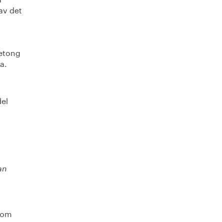
av det
betong
a.
del
an
inom