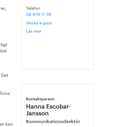
er,
Telefon
08 679 17 39
Skicka e-post
Läs mer
om
Helén
Axelsson
ligt
itet
 Det
finns
Kontaktperson
Hanna Escobar-
Jansson
Kommunikationsdirektör
ier kan