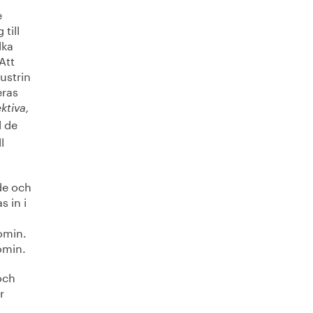
e
till
lka
Att
ustrin
eras
ektiva,
l de
l
de och
s in i
omin.
omin.
och
r