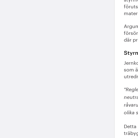
föruts
mater
Argume
försö
där p
Styrm
Jernko
som ä
utredn
"Regle
neutra
råvar
olika 
Detta 
träbyg