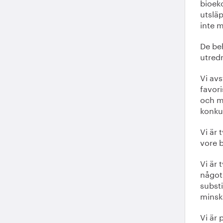
bioek
utslä
inte m
De be
utred
Vi avs
favor
och m
konkur
Vi är
vore 
Vi är 
något 
substi
minsk
Vi är 