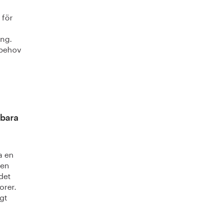
 för
ing.
 behov
ybara
a en
ven
det
orer.
igt
es