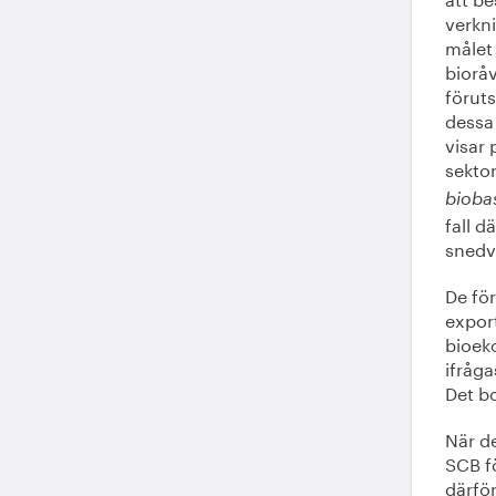
verkni
målet 
bioråv
föruts
dessa
visar 
sekto
bioba
fall d
snedv
De fö
export
bioeko
ifråga
Det bo
När de
SCB fö
därför