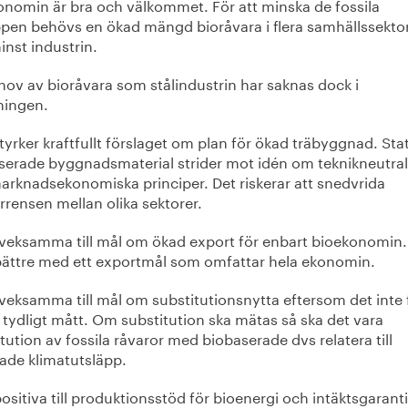
onomin är bra och välkommet. För att minska de fossila
ppen behövs en ökad mängd bioråvara i flera samhällssektor
inst industrin.
hov av bioråvara som stålindustrin har saknas dock i
ningen.
tyrker kraftfullt förslaget om plan för ökad träbyggnad. Stat
iserade byggnadsmaterial strider mot idén om teknikneutral
arknadsekonomiska principer. Det riskerar att snedvrida
rensen mellan olika sektorer.
 tveksamma till mål om ökad export för enbart bioekonomin.
bättre med ett exportmål som omfattar hela ekonomin.
tveksamma till mål om substitutionsnytta eftersom det inte 
tydligt mått. Om substitution ska mätas så ska det vara
tution av fossila råvaror med biobaserade dvs relatera till
ade klimatutsläpp.
positiva till produktionsstöd för bioenergi och intäktsgarant