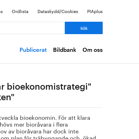
ss
Ordlista
Dataskydd/Cookies
PIAplus
Publicerat
Bildbank
Om oss
ar bioekonomistrategi"
ken"
utveckla bioekonomin. För att klara
övs mer bioråvara i flera
hov av bioråvara har dock inte
et om plan för träbyggande och ökad