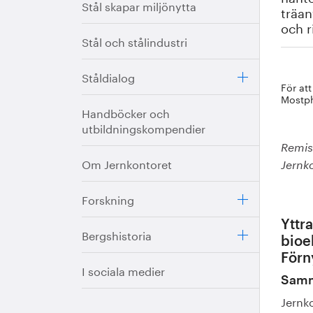
Stål skapar miljönytta
träan
och r
Stål och stålindustri
Ståldialog
För at
Mostp
Handböcker och
utbildningskompendier
Remiss
Om Jernkontoret
Jernk
Forskning
Yttr
Bergshistoria
bioe
Förn
I sociala medier
Samm
Jernko