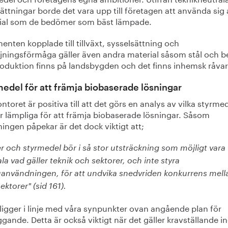
ättningar borde det vara upp till företagen att använda sig 
ial som de bedömer som bäst lämpade.
nten kopplade till tillväxt, sysselsättning och
rjningsförmåga gäller även andra material såsom stål och 
roduktion finns på landsbygden och det finns inhemsk råvar
edel för att främja biobaserade lösningar
ntoret är positiva till att det görs en analys av vilka styrme
r lämpliga för att främja biobaserade lösningar. Såsom
ingen påpekar är det dock viktigt att;
r och styrmedel bör i så stor utsträckning som möjligt vara
la vad gäller teknik och sektorer, och inte styra
uanvändningen, för att undvika snedvriden konkurrens mell
sektorer" (sid 161).
ligger i linje med våra synpunkter ovan angående plan för
gande. Detta är också viktigt när det gäller kravställande 