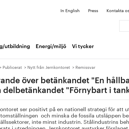
In English
Press
Kontakta o
Sök:
g/utbildning
Energi/miljö
Vi tycker
Publicerat
Nytt från Jernkontoret
Remissvar
rande över betänkandet "En hållb
 delbetänkandet "Förnybart i tan
ontoret ser positivt på en nationell strategi för att 
tomställningen och minska de fossila utsläppen beh
llssektorer, inte minst industrin. Stålindustrins be
rats i utredningen. Jernkontoret avstyrker förslag