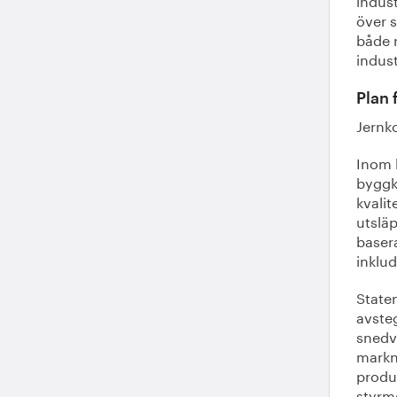
över s
både 
indust
Plan 
Jernko
Inom 
byggk
kvalit
utsläp
basera
inklud
Staten
avsteg
snedv
markn
produk
styrm