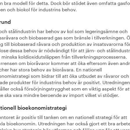
en bra modell för detta. Dock bör stödet även omfatta gasf
en och biokol för industrins behov.
rund
 och stålindustrin har behov av kol som legeringsämne och
ssråvara och biobaserad gas som bränsle i tillverkningen. 
ng till biobaserad råvara och produktion av insatsvarorna för
dose dessa behov är nödvändigt för att järn- och stålindustr
 minska koldioxidutsläppen från tillverkningsprocesserna.
rrensen om bioråvaror kommer att öka eftersom även and
her har stora behov av bioråvara. En nationell
nomistrategi som bidrar till att öka utbudet av råvaror och
ade produkter för industrins behov är positivt. Utredningen
ller också försörjningstrygghet som en viktig aspekt för at
e ska vara mindre beroende av import vilket vi stödjer.
tionell bioekonomistrategi
ntoret är positiv till tanken om en nationell strategi för att
kla bioekonomin. Utredningen har också gjort ett bra arbe
skriva hur strategin bör utformas och följas upp för att vara