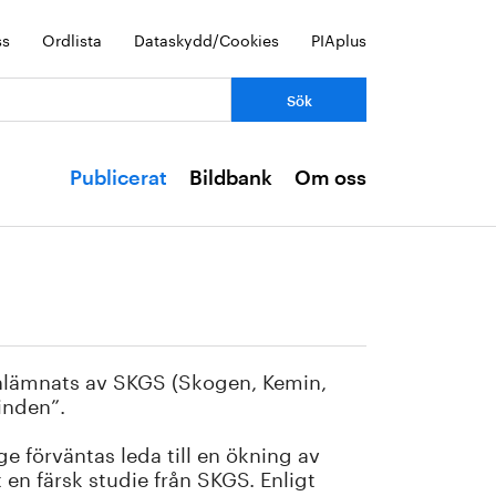
ss
Ordlista
Dataskydd/Cookies
PIAplus
Publicerat
Bildbank
Om oss
inlämnats av SKGS (Skogen, Kemin,
inden”.
e förväntas leda till en ökning av
n färsk studie från SKGS. Enligt