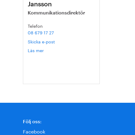
Jansson
Kommunikationsdirektör
Telefon
08 679 17 27
Skicka e-post
Läs mer
om
Hanna
Escobar-
Jansson
Följ oss:
Facebook