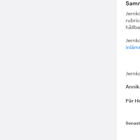
Samm
Jernko
rubri
hållba
Jernko
inläm
Jernk
Annik
Pär H
Senas