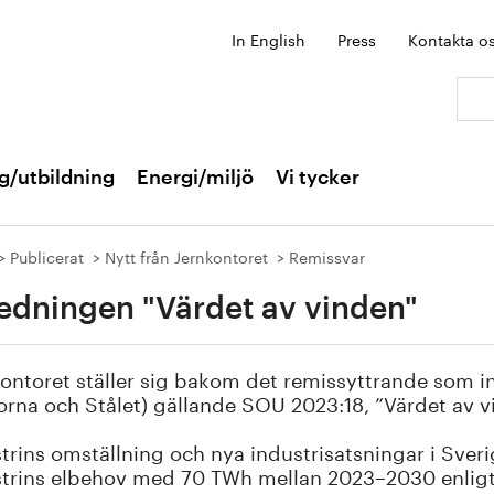
In English
Press
Kontakta o
Sök:
g/utbildning
Energi/miljö
Vi tycker
Publicerat
Nytt från Jernkontoret
Remissvar
edningen "Värdet av vinden"
ontoret ställer sig bakom det remissyttrande som 
rna och Stålet) gällande SOU 2023:18, ”Värdet av v
trins omställning och nya industrisatsningar i Sverig
trins elbehov med 70 TWh mellan 2023–2030 enligt e