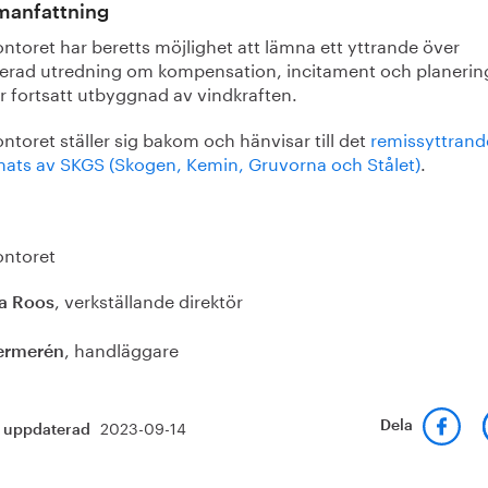
anfattning
ntoret har beretts möjlighet att lämna ett yttrande över
cerad utredning om kompensation, incitament och planerin
r fortsatt utbyggnad av vindkraften.
ntoret ställer sig bakom och hänvisar till det
remissyttran
nats av SKGS (Skogen, Kemin, Gruvorna och Stålet)
.
ontoret
, verkställande direktör
a Roos
, handläggare
ermerén
2023-09-14
Dela
t uppdaterad