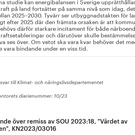
 studie kan energibalansen i Sverige upprätthålla
raft på land fortsätter på samma nivå som idag, de
llan 2025–2030. Tyvärr ser utbyggnadstakten för la
igt efter 2025 där den främsta orsaken är att kommune
ehövs därför starkare incitament för både närboend
raftsetableringar och därutöver skulle bestämmels
a ses över. Om vetot ska vara kvar behöver det medd
 vara bindande under en viss tid.
var till Klimat- och näringslivsdepartementet
ontorets diarienummer: 10/23
ande över remiss av SOU 2023:18, "Värdet av
en", KN2023/03016