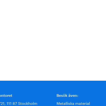
ontoret
Besök även:
721, 111 87 Stockholm
Metalliska material