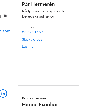
Pär Hermerén
Rådgivare i energi- och
g för
beredskapsfrågor
Telefon
de som
08 679 17 57
Skicka e-post
Läs mer
om
Pär
Hermerén
Kontaktperson
Hanna Escobar-