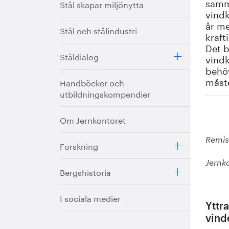
samma
Stål skapar miljönytta
vindk
år me
Stål och stålindustri
kraft
Det b
Ståldialog
vindk
behöv
måste
Handböcker och
utbildningskompendier
Om Jernkontoret
Remiss
Forskning
Jernk
Bergshistoria
I sociala medier
Yttr
vind