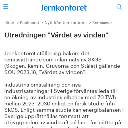
Sök
Stålindustrin
Start
Publicerat
Nytt från Jernkontoret
Remissvar
Utredningen "Värdet av vinden"
Vision 2050
Forskning/utbildning
Jernkontoret ställer sig bakom det
remissyttrande som inlämnats av SKGS
Energi/miljö
(Skogen, Kemin, Gruvorna och Stålet) gällande
SOU 2023:18, ”Värdet av vinden”.
Vi tycker
Industrins omställning och nya
industrisatsningar i Sverige förväntas leda till
Publicerat
en ökning av industrins elbehov med 70 TWh
mellan 2023–2030 enligt en färsk studie från
Bildbank
SKGS. Enligt samma studie kan energibalansen i
Sverige upprätthållas förutsatt att
utbyggnaden av vindkraft på land fortsätter på
Om oss
samma nivå som idag, det vill säga en ökning