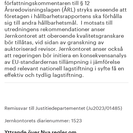
författningskommentaren till § 12
Årsredovisningslagen (ÅRL) stryks avseende att
företagen i hållbarhetsrapportens ska förhålla
sig till andra hållbarhetsmål. I motsats till
utredningens rekommendationer anser
Jernkontoret att oberoende kvalitetsgranskare
bör tillåtas, vid sidan av granskning av
auktoriserad revisor. Jernkontoret anser också
att regeringen bör initiera en konsekvensanalys
av EU-standardernas tillämpning i jämförelse
med relevant nationell lagstiftning i syfte få en
effektiv och tydlig lagstiftning.
Remissvar till Justitiedepartementet (Ju2023/01485)
Jernkontorets diarienummer: 1523
Yttrande över Nya regler om