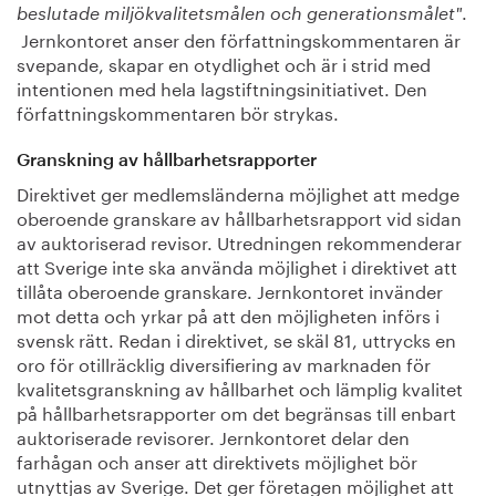
.
beslutade miljökvalitetsmålen och generationsmålet"
Jernkontoret anser den författningskommentaren är
svepande, skapar en otydlighet och är i strid med
intentionen med hela lagstiftningsinitiativet. Den
författningskommentaren bör strykas.
Granskning av hållbarhetsrapporter
Direktivet ger medlemsländerna möjlighet att medge
oberoende granskare av hållbarhetsrapport vid sidan
av auktoriserad revisor. Utredningen rekommenderar
att Sverige inte ska använda möjlighet i direktivet att
tillåta oberoende granskare. Jernkontoret invänder
mot detta och yrkar på att den möjligheten införs i
svensk rätt. Redan i direktivet, se skäl 81, uttrycks en
oro för otillräcklig diversifiering av marknaden för
kvalitetsgranskning av hållbarhet och lämplig kvalitet
på hållbarhetsrapporter om det begränsas till enbart
auktoriserade revisorer. Jernkontoret delar den
farhågan och anser att direktivets möjlighet bör
utnyttjas av Sverige. Det ger företagen möjlighet att