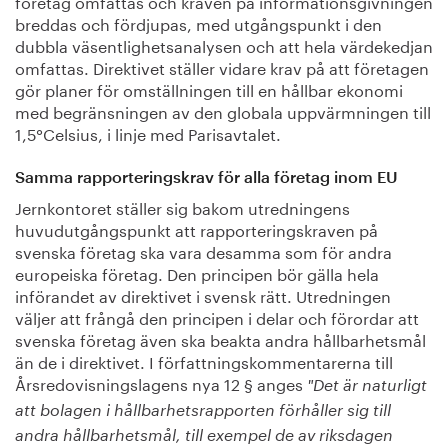
företag omfattas och kraven på informationsgivningen
breddas och fördjupas, med utgångspunkt i den
dubbla väsentlighetsanalysen och att hela värdekedjan
omfattas. Direktivet ställer vidare krav på att företagen
gör planer för omställningen till en hållbar ekonomi
med begränsningen av den globala uppvärmningen till
1,5°Celsius, i linje med Parisavtalet.
Samma rapporteringskrav för alla företag inom EU
Jernkontoret ställer sig bakom utredningens
huvudutgångspunkt att rapporteringskraven på
svenska företag ska vara desamma som för andra
europeiska företag. Den principen bör gälla hela
införandet av direktivet i svensk rätt. Utredningen
väljer att frångå den principen i delar och förordar att
svenska företag även ska beakta andra hållbarhetsmål
än de i direktivet. I författningskommentarerna till
Årsredovisningslagens nya 12 § anges
"Det är naturligt
att bolagen i hållbarhetsrapporten förhåller sig till
andra hållbarhetsmål, till exempel de av riksdagen