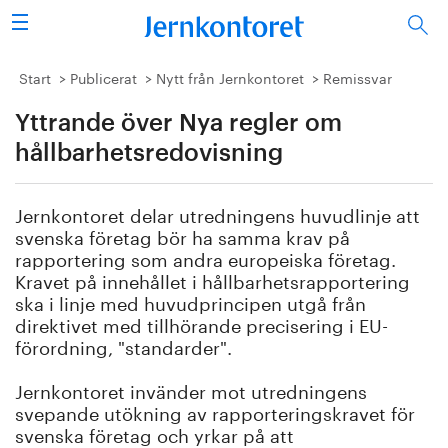
Sök
Stålindustrin
Start
Publicerat
Nytt från Jernkontoret
Remissvar
Yttrande över Nya regler om
Vision 2050
hållbarhetsredovisning
Forskning/utbildning
Jernkontoret delar utredningens huvudlinje att
Energi/miljö
svenska företag bör ha samma krav på
rapportering som andra europeiska företag.
Vi tycker
Kravet på innehållet i hållbarhetsrapportering
ska i linje med huvudprincipen utgå från
direktivet med tillhörande precisering i EU-
Publicerat
förordning, "standarder".
Bildbank
Jernkontoret invänder mot utredningens
svepande utökning av rapporteringskravet för
Om oss
svenska företag och yrkar på att