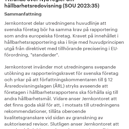
hållbarhetsredovisning (SOU 2023:35)
Sammanfattning
Jernkontoret delar utredningens huvudlinje att
svenska företag bör ha samma krav på rapportering
som andra europeiska företag. Kravet på innehållet i
hållbarhetsrapportering ska i linje med huvudprincipen
utgå från direktivet med tillhörande precisering i EU-
förordning, "standarder".
Jernkontoret invänder mot utredningens svepande
utökning av rapporteringskravet för svenska företag
och yrkar på att författningskommentaren till § 12
Årsredovisningslagen (ÅRL) stryks avseende att
företagen i hållbarhetsrapportens ska förhålla sig till
andra hållbarhetsmål. Vidare anser Jernkontoret att
det finns goda skäl för att, i motsats till utredningens
rekommendationer, tillåta oberoende
kvalitetsgranskare vid sidan av granskning av
auktoriserad revisor. Slutligen anser Jernkontoret att